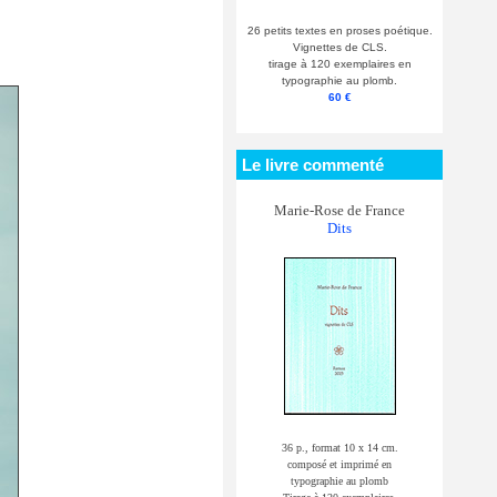
26 petits textes en proses poétique.
Vignettes de CLS.
tirage à 120 exemplaires en
typographie au plomb.
60 €
Le livre commenté
Marie-Rose de France
Dits
36 p., format 10 x 14 cm.
composé et imprimé en
typographie au plomb