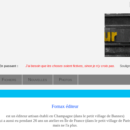
En passant :
J'ai besoin que les choses soient fictives, sinon je n'y crois pas.
Soulig
Fichiers
Nouvelles
Photos
Fornax éditeur
est un éditeur artisan établi en Champagne (dans le petit village de Bannes)
ui a aussi eu pendant 26 ans un atelier en Île de France (dans le petit village de Paris
mais ne l'a plus.