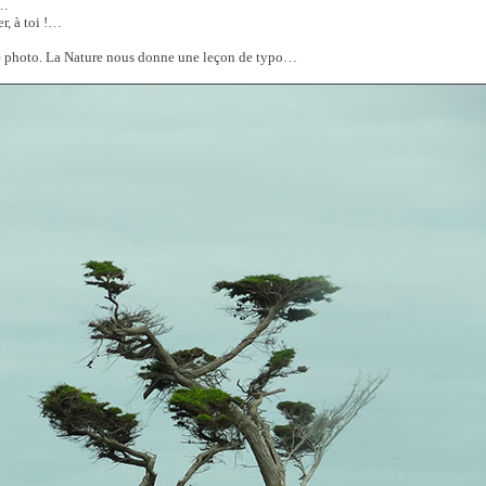
s…
r, à toi !…
e photo. La Nature nous donne une leçon de typo…