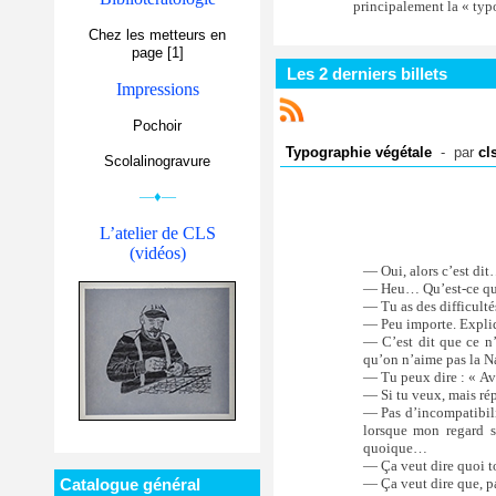
principalement la « typo
Chez les metteurs en
page [1]
Les 2 derniers billets
Impressions
Pochoir
Typographie végétale
- par
cl
Scolalinogravure
—♦—
L’atelier de CLS
(vidéos)
— Oui, alors c’est di
— Heu… Qu’est-ce qui
— Tu as des difficultés
— Peu importe. Expliq
— C’est dit que ce n’
qu’on n’aime pas la N
— Tu peux dire : « Ave
— Si tu veux, mais r
— Pas d’incompatibili
lorsque mon regard 
quoique…
— Ça veut dire quoi t
— Ça veut dire que, p
Catalogue général