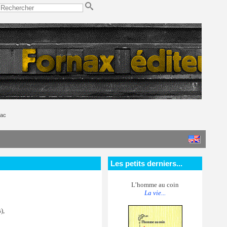
nac
Les petits derniers...
L’homme au coin
La vie...
),