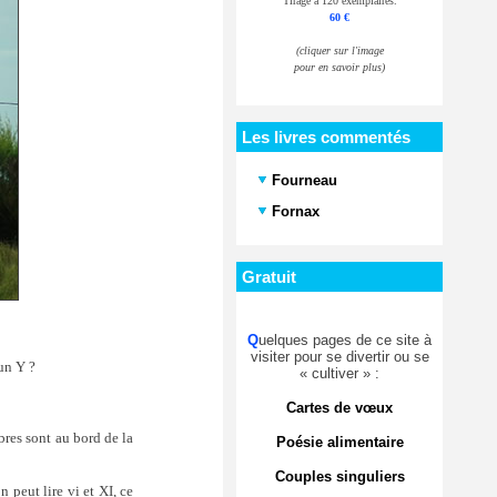
Tirage à 120 exemplaires.
60 €
(cliquer sur l'image
pour en savoir plus)
Les livres commentés
Fourneau
Fornax
Gratuit
Q
uelques pages de ce site à
visiter pour se divertir ou se
 un Y ?
« cultiver » :
Cartes de vœux
bres sont au bord de la
Poésie alimentaire
Couples singuliers
 peut lire vi et XI, ce