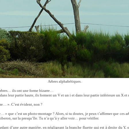
Arbres alphabétiques.
rbres… ils ont une forme bizarre…
ns leur partie haute, ils forment un V et un i et dans leur partie inférieure un X et
e… ». C’est évident, non ?
… » que c’est un photo-montage ? Alors, si tu doutes, je peux t’affirmer que ces ar
beron, sur la presqu’île. Tu n’a qu’à y aller voir… pour vérifier.
rdant d’une autre manière, en négligeant la branche fluette qui est à droite du Y, on