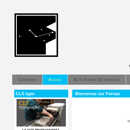
Connexion
Accueil
Blog Fornax (& archives)
CLS typo
Bienvenue sur Fornax
q
LE SITE PROFESSIONNEL