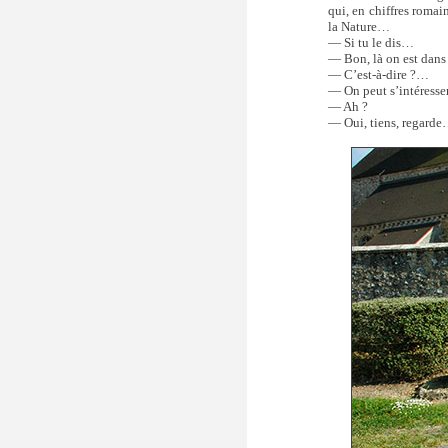
qui, en chiffres romain
la Nature…
— Si tu le dis…
— Bon, là on est dans 
— C’est-à-dire ?…
— On peut s’intéresser
— Ah ?
— Oui, tiens, regard