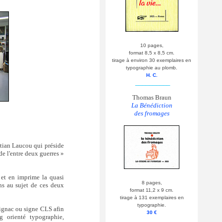
10 pages,
format 8,5 x 8,5 cm.
tirage à environ 30 exemplaires en
typographie au plomb.
H. C.
__________
Thomas Braun
La Bénédiction
des fromages
stian Laucou qui préside
 de l'entre deux guerres »
 et en imprime la quasi
8 pages,
ons au sujet de ces deux
format 11,2 x 9 cm.
tirage à 131 exemplaires en
typographie.
ulignac ou signe CLS afin
30 €
og orienté typographie,
__________