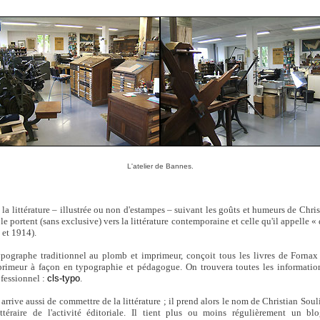
L'atelier de Bannes.
la littérature – illustrée ou non d'estampes – suivant les goûts et humeurs de Chri
le portent (sans exclusive) vers la littérature contemporaine et celle qu'il appelle «
 et 1914).
pographe traditionnel au plomb et imprimeur, conçoit tous les livres de Fornax
imprimeur à façon en typographie et pédagogue. On trouvera toutes les informati
ofessionnel :
cls-typo
.
ui arrive aussi de commettre de la littérature ; il prend alors le nom de Christian So
littéraire de l'activité éditoriale. Il tient plus ou moins régulièrement un bl