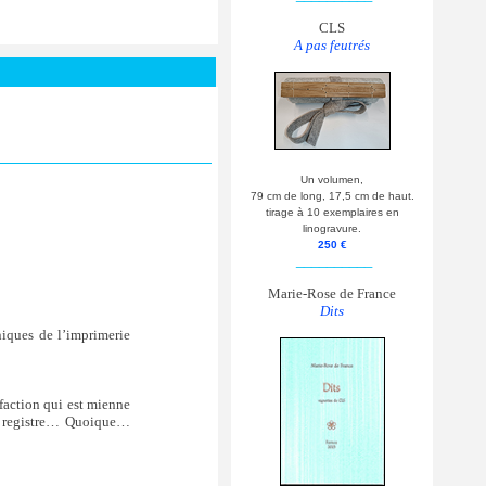
CLS
A pas feutrés
Un volumen,
79 cm de long, 17,5 cm de haut.
tirage à 10 exemplaires en
linogravure.
250 €
__________
Marie-Rose de France
Dits
niques de l’imprimerie
faction qui est mienne
e registre… Quoique…