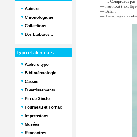
— … Comprends pa
— Faut tout t’explique
Auteurs
— Bah…
— Tiens, regarde cett
Chronologique
Collections
Des barbares...
Typo et alentours
Ateliers typo
Bibliotératologie
Casses
Divertissements
Fin-de-Siècle
Fourneau et Fornax
Impressions
Musées
Rencontres