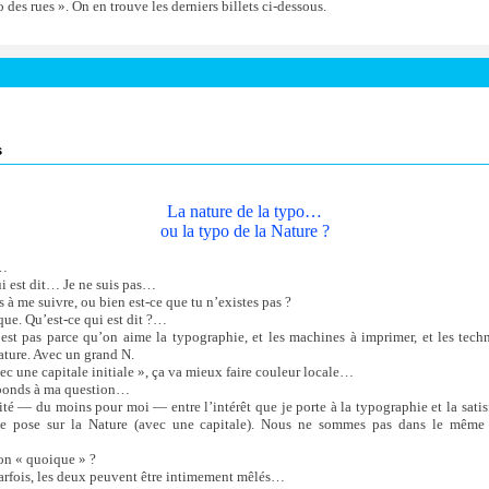
 des rues ». On en trouve les derniers billets ci-dessous.
s
La nature de la typo…
ou la typo de la Nature ?
t…
 est dit… Je ne suis pas…
 à me suivre, ou bien est-ce que tu n’existes pas ?
ue. Qu’est-ce qui est dit ?…
est pas parce qu’on aime la typographie, et les machines à imprimer, et les tech
ature. Avec un grand N.
c une capitale initiale », ça va mieux faire couleur locale…
éponds à ma question…
té — du moins pour moi — entre l’intérêt que je porte à la typographie et la satis
se pose sur la Nature (avec une capitale). Nous ne sommes pas dans le mêm
on « quoique » ?
arfois, les deux peuvent être intimement mêlés…