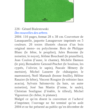
226 - Gérard Bialestowski
Des nouvelles des arbres.
2004. 116 pages, format 28 x 38 cm. Couverture de
Lanaquarelle, jaquette Lanagravure imprimée en 5
couleurs. 26 textes illustrés chacun d’un bois
original mono- ou polychrome. Bois de Philippe
Blanc (le frêne, le peuplier), Jules Bonome (le
noisetier, le noyer), Jérôme Bouchard (le prunellier),
Jean Coulon (l’aune, le charme), Michèle Darmon
(le pin), Bernadette Genoud-Prachet (le bouleau, les
cyprès, l’olivier, le sapin), Pascale Hémery (le
merisier), Michel Lasserre (le châtaignier, le
marronnier), Noël Marsault (bonne feuille), Hélène
Rauzier (le hêtre), Vincent Rougier (le robinier faux
acacia), Sylvain Salomovitz (la haie, un autre
noisetier), José San Martin (l’orme, le saule),
Christian Soulignac (l’érable, le tilleul), Michel
Vigouroux (le chêne, le platane).
Malgré ce qu’en disent la couverture et l’achevé
d’imprimer, l’ouvrage ne fut terminé qu’en août
2004 et ne fut présenté au public qu’en décembre de