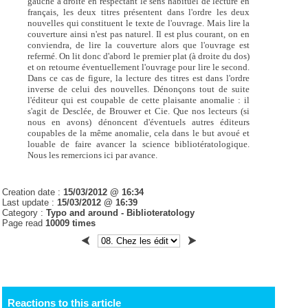
gauche à droite en respectant le sens habituel de lecture en
français, les deux titres présentent dans l'ordre les deux
nouvelles qui constituent le texte de l'ouvrage. Mais lire la
couverture ainsi n'est pas naturel. Il est plus courant, on en
conviendra, de lire la couverture alors que l'ouvrage est
refermé. On lit donc d'abord le premier plat (à droite du dos)
et on retourne éventuellement l'ouvrage pour lire le second.
Dans ce cas de figure, la lecture des titres est dans l'ordre
inverse de celui des nouvelles. Dénonçons tout de suite
l'éditeur qui est coupable de cette plaisante anomalie : il
s'agit de Desclée, de Brouwer et Cie. Que nos lecteurs (si
nous en avons) dénoncent d'éventuels autres éditeurs
coupables de la même anomalie, cela dans le but avoué et
louable de faire avancer la science bibliotératologique.
Nous les remercions ici par avance.
Creation date :
15/03/2012 @ 16:34
Last update :
15/03/2012 @ 16:39
Category :
Typo and around - Biblioteratology
Page read
10009 times
Reactions to this article