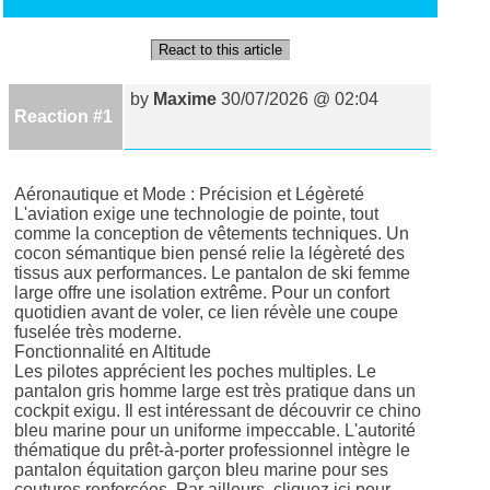
React to this article
by
Maxime
30/07/2026 @ 02:04
Reaction #1
Aéronautique et Mode : Précision et Légèreté
L'aviation exige une technologie de pointe, tout
comme la conception de vêtements techniques. Un
cocon sémantique bien pensé relie la légèreté des
tissus aux performances. Le pantalon de ski femme
large offre une isolation extrême. Pour un confort
quotidien avant de voler, ce lien révèle une coupe
fuselée très moderne.
Fonctionnalité en Altitude
Les pilotes apprécient les poches multiples. Le
pantalon gris homme large est très pratique dans un
cockpit exigu. Il est intéressant de découvrir ce chino
bleu marine pour un uniforme impeccable. L'autorité
thématique du prêt-à-porter professionnel intègre le
pantalon équitation garçon bleu marine pour ses
coutures renforcées. Par ailleurs, cliquez ici pour