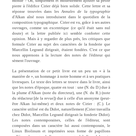
monde ? Oh, simplement et modestement ajouter sa petite
pierre à l'édifice Cirier déjà bien solide. Cette lettre et sa
réponse trouvées dans les
Annales de la typographie
d'Alkan aîné nous introduisent dans le quotidien de la
composition typographique. Cirier est vu, grâce à ses autres
ouvrages, comme un excentrique (ce qu'il était sans nul
doute) et la lettre publiée ici semble conforter cette
opinion. Mais à y regarder de plus près, les critiques que
formule Cirier au sujet des caractères de la fonderie que
Marcellin Legrand dirigeait, étaient fondées. C'est ce que
nous apprenons à la lecture des notes de l'éditeur qui
sèment l'ouvrage.
La présentation de ce petit livre est un peu un « à la
manière de », un hommage à notre homme et à ses pratiques
livresques. Le texte des lettres se trouve dans le livre, ainsi
que les notes d'époque, quatre en tout : une (N. du D.) due à
la plume d'Alkan (note du directeur), une (N. du R.) (note
du rédacteur [de la revue]) due à celle d'un anonyme (peut-
être Alkan lui-même) et deux notes de Cirier : (C.). Le
caractère utilisé est du Didot, naturellement (Cirier travailla
chez Didot, Marcellin Legrand dirigeait la fonderie Didot).
Les notes contemporaines, celles de l'éditeur, sont
composées dans un caractère lui aussi contemporain, le
Linux Biolinum et imprimées sous forme de papillons