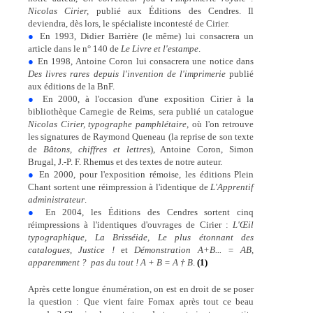
Nicolas Cirier,
publié aux Éditions des Cendres. Il
deviendra, dès lors, le spécialiste incontesté de Cirier.
●
En 1993, Didier Barrière (le même) lui consacrera un
article dans le n° 140 de
Le Livre et l'estampe
.
●
En 1998, Antoine Coron lui consacrera une notice dans
Des livres rares depuis l'invention de l'imprimerie
publié
aux éditions de la BnF.
●
En 2000, à l'occasion d'une exposition Cirier à la
bibliothèque Carnegie de Reims, sera publié un catalogue
Nicolas Cirier, typographe pamphlétaire,
où l'on retrouve
les signatures de Raymond Queneau (la reprise de son texte
de
Bâtons, chiffres et lettres
), Antoine Coron, Simon
Brugal, J.-P. F. Rhemus et des textes de notre auteur.
●
En 2000, pour l'exposition rémoise, les éditions Plein
Chant sortent une réimpression à l'identique de
L'Apprentif
administrateur
.
●
En 2004, les Éditions des Cendres sortent cinq
réimpressions à l'identiques d'ouvrages de Cirier :
L'Œil
typographique, La Brisséide, Le plus étonnant des
catalogues, Justice !
et
Démonstration A+B... = AB,
apparemment ?  pas du tout ! A + B = A † B
.
(1)
Après cette longue énumération, on est en droit de se poser
la question : Que vient faire Fornax après tout ce beau