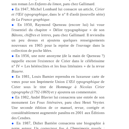
son roman
Les Enfants du limon,
paru chez Gallimard.
●
En 1947, Michel Lombard lui consacre un article,
Cirier
et l'Œil typographique,
dans le n° 8 d'août (nouvelle série)
de
La France graphique.
●
En 1950, Raymond Queneau (encore lui) lui voue
l'essentiel du chapitre « Délire typographique » de son
Bâtons, chiffres et lettres,
paru chez Gallimard. Il reviendra
un peu dessus et ajoutera quelques renseignements
nouveaux en 1965 pour la reprise de l'ouvrage dans la
collection de poche Idées.
●
En 1956, une note anonyme (de la main de Queneau ?)
rappelle encore l'existence de Cirier dans le célébrissime
n° IV « Les héréroclites et les fous littéraires » de la revue
Bizarre
.
●
En 1981, Louis Barnier reprendra en luxueuse carte de
vœux pour son Imprimerie Union
L'Œil typographique
de
Cirier sous le titre de
Hommage à Nicolas Cirier
typographe (1792-1869)
et y ajoutera un commentaire.
●
En 1982, André Blavier lui consacrera une entrée de son
monument
Les Fous littéraires,
paru chez Henri Veyrier.
Une seconde édition de ce manuel, revue, corrigée et
considérablement augmentée paraîtra en 2001 aux Éditions
des Cendres.
●
En 1987, Didier Barrière consacrera une biographie à
notre auteur,
Un correcteur fou à l'Imprimerie royale :