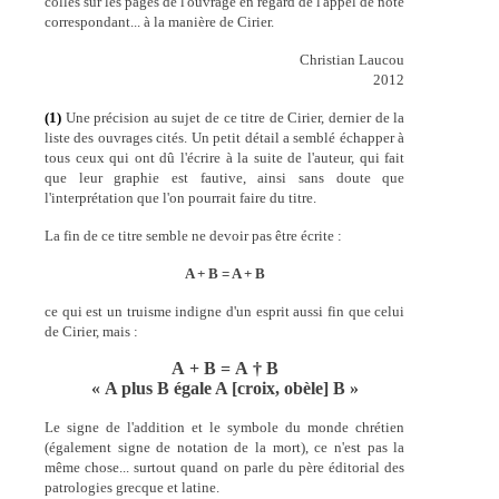
collés sur les pages de l'ouvrage en regard de l'appel de note
correspondant... à la manière de Cirier.
Christian Laucou
2012
(1)
Une précision au sujet de ce titre de Cirier, dernier de la
liste des ouvrages cités. Un petit détail a semblé échapper à
tous ceux qui ont dû l'écrire à la suite de l'auteur, qui fait
que leur graphie est fautive, ainsi sans doute que
l'interprétation que l'on pourrait faire du titre.
La fin de ce titre semble ne devoir pas être écrite :
A + B = A + B
ce qui est un truisme indigne d'un esprit aussi fin que celui
de Cirier, mais :
A + B = A † B
« A plus B égale A [croix, obèle] B »
Le signe de l'addition et le symbole du monde chrétien
(également signe de notation de la mort), ce n'est pas la
même chose... surtout quand on parle du père éditorial des
patrologies grecque et latine.