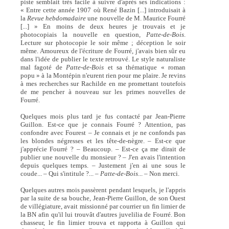
piste semblait très facile à suivre d'après ses indications :
« Entre cette année 1907 où René Bazin [...] introduisait à
la
Revue hebdomadaire
une nouvelle de M. Maurice Fourré
[...] » En moins de deux heures je trouvais et je
photocopiais la nouvelle en question,
Patte-de-Bois
.
Lecture sur photocopie le soir même ; déception le soir
même. Amoureux de l'écriture de Fourré, j'avais bien sûr eu
dans l'idée de publier le texte retrouvé. Le style naturaliste
mal fagoté de
Patte-de-Bois
et sa thématique « roman
popu » à la Montépin n'eurent rien pour me plaire. Je revins
à mes recherches sur Rachilde en me promettant toutefois
de me pencher à nouveau sur les primes nouvelles de
Fourré.
Quelques mois plus tard je fus contacté par Jean-Pierre
Guillon. Est-ce que je connais Fourré ? Attention, pas
confondre avec Fourest – Je connais et je ne confonds pas
les blondes négresses et les tête-de-nègre. – Est-ce que
j'apprécie Fourré ? – Beaucoup. – Est-ce ça me dirait de
publier une nouvelle du monsieur ? – J'en avais l'intention
depuis quelques temps. – Justement j'en ai une sous le
coude... – Qui s'intitule ?... –
Patte-de-Bois
... – Non merci.
Quelques autres mois passèrent pendant lesquels, je l'appris
par la suite de sa bouche, Jean-Pierre Guillon, de son Ouest
de villégiature, avait missionné par courrier un fin limier de
la BN afin qu'il lui trouvât d'autres juvelilia de Fourré. Bon
chasseur, le fin limier trouva et rapporta à Guillon qui