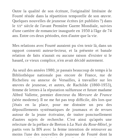
Outre la qualité de son écriture, l'originalité littéraire de
Fourré réside dans la répartition temporelle de son œuvre.
Quelques nouvelles de jeunesse écrites (et publiées ?) dans
le
siècle de l'avant Première Guerre Mondiale, suivies
e
XX
d'une carrière de romancier inaugurée en 1950 à l'âge de 74
ans. Entre ces deux périodes, rien d'autre que la vie.
Mes relations avec Fourré auraient pu s'en tenir là, dans un
rapport consenti auteur-lecteur, et la présente et banale
relation de faits n'aurait eu aucune raison d'exister si le
hasard, ce vieux complice, n'en avait décidé autrement.
Au seuil des années 1980, je passais beaucoup de temps à la
Bibliothèque nationale pas encore de France, rue de
Richelieu ou annexe de Versailles, à travailler sur les
œuvres de jeunesse, et autres, de Rachilde (1860-1953),
femme de lettres à la réputation sulfureuse et future madame
Alfred Vallette, premier directeur du
Mercure de France
(série moderne). Il ne me fut pas trop difficile, dès lors que
j'étais en la place, pour me distraire un peu des
dépouillements systématiques de journaux et de revues
autour de la jeune écrivaine, de traiter ponctuellement
d'autres sujets de recherche. C'est ainsi qu'après une
relecture de la préface de Breton à
La Nuit du Rose-Hôtel,
je
partis vers la BN avec la ferme intention de retrouver au
moins l'une des nouvelles de jeunesse de Fourré dont la