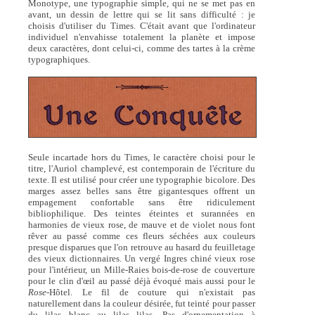
Monotype, une typographie simple, qui ne se met pas en
avant, un dessin de lettre qui se lit sans difficulté : je
choisis d'utiliser du Times. C'était avant que l'ordinateur
individuel n'envahisse totalement la planète et impose
deux caractères, dont celui-ci, comme des tartes à la crème
typographiques.
Seule incartade hors du Times, le caractère choisi pour le
titre, l'Auriol champlevé, est contemporain de l'écriture du
texte. Il est utilisé pour créer une typographie bicolore. Des
marges assez belles sans être gigantesques offrent un
empagement confortable sans être ridiculement
bibliophilique. Des teintes éteintes et surannées en
harmonies de vieux rose, de mauve et de violet nous font
rêver au passé comme ces fleurs séchées aux couleurs
presque disparues que l'on retrouve au hasard du feuilletage
des vieux dictionnaires. Un vergé Ingres chiné vieux rose
pour l'intérieur, un Mille-Raies bois-de-rose de couverture
pour le clin d'œil au passé déjà évoqué mais aussi pour le
Rose
-Hôtel. Le fil de couture qui n'existait pas
naturellement dans la couleur désirée, fut teinté pour passer
du lilas blanc au lilas lilas. Pas d'ornementation à