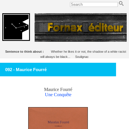
Sentence to think about :
Whether he likes it or not, the shadow of a white racist
will always be black...
Soulignac
092 - Maurice Fourré
Maurice Fourré
Une Conquête