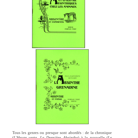
Tous les genres ou presque sont abordés : de la chronique
(
L'Heure verte, La Dernière Absinthe
) à la nouvelle (
Le