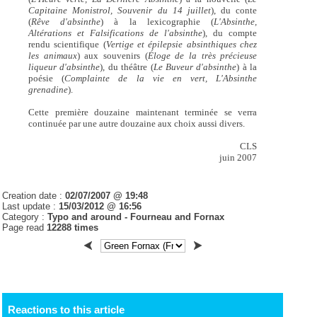
Capitaine Monistrol, Souvenir du 14 juillet
), du conte
(
Rêve d'absinthe
) à la lexicographie (
L'Absinthe,
Altérations et Falsifications de l'absinthe
), du compte
rendu scientifique (
Vertige et épilepsie absinthiques chez
les animaux
) aux souvenirs (
Éloge de la très précieuse
liqueur d'absinthe
), du théâtre (
Le Buveur d'absinthe
) à la
poésie (
Complainte de la vie en vert, L'Absinthe
grenadine
).
Cette première douzaine maintenant terminée se verra
continuée par une autre douzaine aux choix aussi divers.
CLS
juin 2007
Creation date :
02/07/2007 @ 19:48
Last update :
15/03/2012 @ 16:56
Category :
Typo and around - Fourneau and Fornax
Page read
12288 times
Reactions to this article