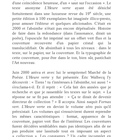
d'une coïncidence heureuse, d'un « saut sur l'occasion ». Le
texte anonyme
L'Heure verte
ayant été déniché
e
fortuitement dans une luxueuse revue du 19
siècle, une
petite édition à 100 exemplaires fut imaginée illico-presto,
pour amuser l'éditeur et quelques aficionados. C'était en
2000 et l'absinthe n'était pas encore dépénalisée. Histoire
de faire dans la redondance (dans l'assonance, dirait un
poète), l'opuscule fut imprimé sur un offset vert fluo et la
couverture recouverte d'un papier cristal qui la
translucidifiait. On absinthait à tous les niveaux : dans le
texte, sur le papier, sur la couverture. Et la typographie de
cette couverture, pour être dans le ton, bien sûr, pastichait
l'Art nouveau.
Juin 2000 arriva et avec lui le sempiternel Marché de la
Poésie.
L'Heure verte
y fut présentée. Éric Walbecq l'y
découvrit : « Tiens ! tu t'intéresses à l'absinthe, toi aussi ! »
s'exclama-t-il. Et il reprit : « Cela fait des années que je
recherche et que je rassemble les textes sur le sujet. » La
réponse ne se fit pas attendre : « Ça te dirait de devenir
directeur de collection ? » Il accepta. Ainsi naquit
Fornax
vert. L'Heure verte
en devint le volume zéro puis qu'il
préexistait. Les volumes qui s'ensuivirent durent reprendre
les mêmes caractéristiques : format, apparence de la
couverture, papier vert fluo de l'intérieur. Les couvertures
furent décidées semblables mais pas identiques afin de ne
pas produire une lassitude tout en imposant un aspect
« collection ». Les constantes ? Un cadre incomplet en