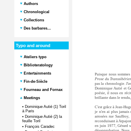
Authors
Chronological
Collections
Des barbares...
Typo and around
Ateliers typo
Biblioteratology
Entertainments
Puisque nous sommes da
Prose du Transsibérie
Fin-de-Siècle
pas la chronologie. J'a
Dominique Autié et Gér
Fourneau and Fornax
poésie, il nous en réci
brillante dans le rendu
Meetings
•
Dominique Autié (1) Toril
C'est grâce à Jean-Hug
à Paris
je n'en ai plus jamais 
arrosées rue Sauffroy,
•
Dominique Autié (2) la
reconduisant à Arpajon.
feuille Toril
en juin 1977, Gérard s
•
François Caradec
désapprobation. Nous r