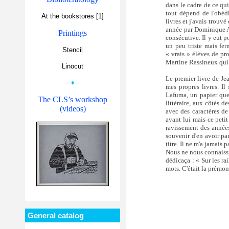
dans le cadre de ce qu
tout dépend de l'obédi
At the bookstores [1]
livres et j'avais trouv
année par Dominique Au
Printings
consécutive. Il y eut p
un peu triste mais fer
Stencil
« vrais » élèves de pr
Martine Rassineux qui
Linocut
Le premier livre de Je
—♦—
mes propres livres. Il
Lafuma, un papier que 
The CLS’s workshop
littéraire, aux côtés 
(videos)
avec des caractères de
avant lui mais ce petit
ravissement des années
souvenir d'en avoir par
titre. Il ne m'a jamais 
Nous ne nous connaissi
dédicaça : « Sur les ra
mots. C'était la prémon
General catalog