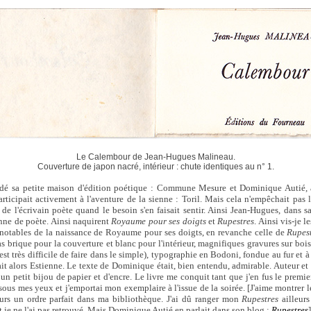
Le Calembour de Jean-Hugues Malineau.
Couverture de japon nacré, intérieur : chute identiques au n° 1.
dé sa petite maison d'édition poétique : Commune Mesure et Dominique Autié, 
ticipait activement à l'aventure de la sienne : Toril. Mais cela n'empêchait pa
 de l'écrivain poète quand le besoin s'en faisait sentir. Ainsi Jean-Hugues, dans sa
nne de poète. Ainsi naquirent
Royaume pour ses doigts
et
Rupestres
. Ainsi vis-je l
 notables de la naissance de Royaume pour ses doigts, en revanche celle de
Rupes
as brique pour la couverture et blanc pour l'intérieur, magnifiques gravures sur boi
l est très difficile de faire dans le simple), typographie en Bodoni, fondue au fur et 
t alors Estienne. Le texte de Dominique était, bien entendu, admirable. Auteur et é
un petit bijou de papier et d'encre. Le livre me conquit tant que j'en fus le premier 
ous mes yeux et j'emportai mon exemplaire à l'issue de la soirée. [J'aime montrer le
ours un ordre parfait dans ma bibliothèque. J'ai dû ranger mon
Rupestres
ailleurs
et je ne l'ai pas retrouvé. Mais Dominique Autié en parlait dans son blog :
Rupestres
]