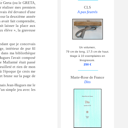
 le Greta (ou le GRETA,
r réaliser mes premiers
CLS
'avais été devancé d'une
A pas feutrés
 pour la deuxième année
s avait fait comprendre,
it laisser la place aux
ux élève », la graveuse
endant que je concevais
Un volumen,
e, intérieur de pur fil
79 cm de long, 17,5 cm de haut.
er dans ma bibliothèque
tirage à 10 exemplaires en
-Hugues l'avait composé
linogravure.
e Mallarmé était passé
250 €
feuilleté et rien de mon
__________
à l'époque (je crois me
 et brune sur la page de
Marie-Rose de France
Dits
 mais Jean-Hugues me le
u'un simple jeu avec les