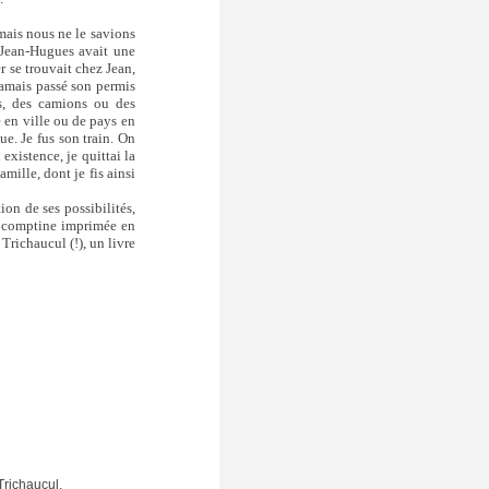
, mais nous ne le savions
et Jean-Hugues avait une
r se trouvait chez Jean,
jamais passé son permis
ds, des camions ou des
e en ville ou de pays en
ue. Je fus son train. On
existence, je quittai la
mille, dont je fis ainsi
ion de ses possibilités,
 comptine imprimée en
Trichaucul (!), un livre
richaucul.