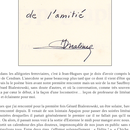
ns les allégories ferroviaires, c'est à Jean-Hugues que je dois d'avoir compris 
n
de Cendrars. L'anecdote se passe beaucoup plus tard que ce dont il vient d'être qu
vais lu le poème bien avant notre première rencontre mais un soir de la rue Sauffro
ard Bialestowski, sans doute d'autres, et où la conversation, comme très souvent
ta par cœur le début, à la façon d'une locomotive… leçon de professeur de littératu
, et éclairante pour moi.
ues que j'ai rencontré pour la première fois Gérard Bialestowski, un être solaire, b
rencontré depuis. Il venait de son lointain Arpajon pour passer des soirées littéra
 soirées desquelles il partait généralement le premier car il ne fallait pas qu'il 
 Ou alors, il passait nous voir à la sortie d'Estienne le midi pour manger avec nous.
ortit un calembour des plus douteux, imprononçable de nos jours en public sans ri
igolions tous. Entre deux rires, j'affirmai solennellement : « J'édite ! ». « Chiche