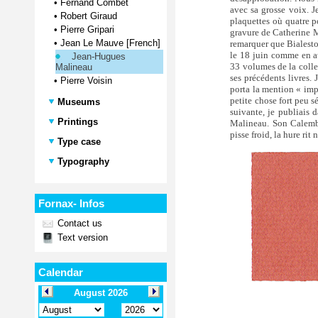
•
Fernand Combet
avec sa grosse voix. 
•
Robert Giraud
plaquettes où quatre p
•
Pierre Gripari
gravure de Catherine Ma
•
Jean Le Mauve [French]
remarquer que Bialestow
le 18 juin comme en at
Jean-Hugues
33 volumes de la coll
Malineau
ses précédents livres.
•
Pierre Voisin
porta la mention « im
petite chose fort peu s
Museums
suivante, je publiais
Printings
Malineau. Son Calembo
pisse froid, la hure rit n
Type case
Typography
Fornax- Infos
Contact us
Text version
Calendar