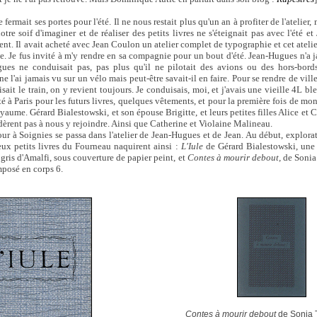
fermait ses portes pour l'été. Il ne nous restait plus qu'un an à profiter de l'atelier
otre soif d'imaginer et de réaliser des petits livres ne s'éteignait pas avec l'été 
t. Il avait acheté avec Jean Coulon un atelier complet de typographie et cet atelie
e. Je fus invité à m'y rendre en sa compagnie pour un bout d'été. Jean-Hugues n'a 
ues ne conduisait pas, pas plus qu'il ne pilotait des avions ou des hors-bor
ne l'ai jamais vu sur un vélo mais peut-être savait-il en faire. Pour se rendre de vill
sait le train, on y revient toujours. Je conduisais, moi, et j'avais une vieille 4L ble
é à Paris pour les futurs livres, quelques vêtements, et pour la première fois de mon 
ume. Gérard Bialestowski, et son épouse Brigitte, et leurs petites filles Alice et Ca
dèrent pas à nous y rejoindre. Ainsi que Catherine et Violaine Malineau.
ur à Soignies se passa dans l'atelier de Jean-Hugues et de Jean. Au début, explorat
Deux petits livres du Fourneau naquirent ainsi :
L'Iule
de Gérard Bialestowski, une
 gris d'Amalfi, sous couverture de papier peint, et
Contes à mourir debout,
de Sonia 
posé en corps 6.
Contes à mourir debout
de Sonia T