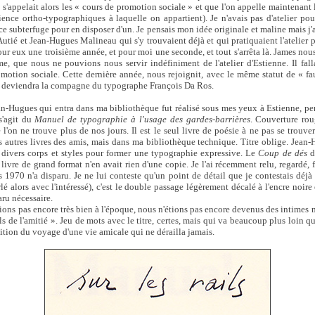
i s'appelait alors les « cours de promotion sociale » et que l'on appelle maintenant
ence ortho-typographiques à laquelle on appartient). Je n'avais pas d'atelier pou
é ce subterfuge pour en disposer d'un. Je pensais mon idée originale et maline mais j
tié et Jean-Hugues Malineau qui s'y trouvaient déjà et qui pratiquaient l'atelier
our eux une troisième année, et pour moi une seconde, et tout s'arrêta là. James nou
me, que nous ne pouvions nous servir indéfiniment de l'atelier d'Estienne. Il falla
omotion sociale. Cette dernière année, nous rejoignit, avec le même statut de « fa
 deviendra la compagne du typographe François Da Ros.
an-Hugues qui entra dans ma bibliothèque fut réalisé sous mes yeux à Estienne, p
 s'agit du
Manuel de typographie à l'usage des gardes-barrières
. Couverture roug
l'on ne trouve plus de nos jours. Il est le seul livre de poésie à ne pas se trouv
des autres livres des amis, mais dans ma bibliothèque technique. Titre oblige. Jean
 divers corps et styles pour former une typographie expressive. Le
Coup de dés
d
 livre de grand format n'en avait rien d'une copie. Je l'ai récemment relu, regardé, 
 1970 n'a disparu. Je ne lui conteste qu'un point de détail que je contestais déjà 
lé alors avec l'intéressé), c'est le double passage légèrement décalé à l'encre noire
paru nécessaire.
ons pas encore très bien à l'époque, nous n'étions pas encore devenus des intimes
ils de l'amitié ». Jeu de mots avec le titre, certes, mais qui va beaucoup plus loin q
ition du voyage d'une vie amicale qui ne dérailla jamais.