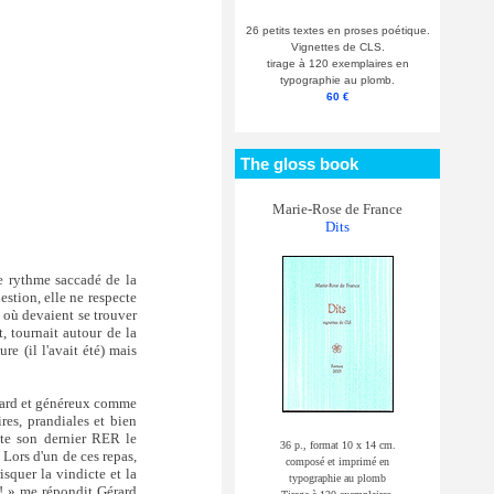
26 petits textes en proses poétique.
Vignettes de CLS.
tirage à 120 exemplaires en
typographie au plomb.
60 €
The gloss book
Marie-Rose de France
Dits
le rythme saccadé de la
estion, elle ne respecte
y où devaient se trouver
, tournait autour de la
re (il l'avait été) mais
avard et généreux comme
ires, prandiales et bien
rate son dernier RER le
36 p., format 10 x 14 cm.
 Lors d'un de ces repas,
composé et imprimé en
squer la vindicte et la
typographie au plomb
 ! » me répondit Gérard