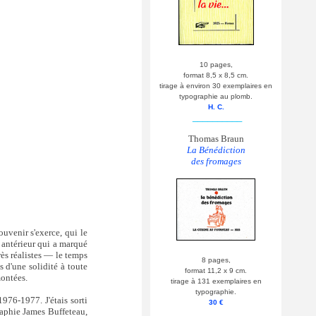
10 pages,
format 8,5 x 8,5 cm.
tirage à environ 30 exemplaires en
typographie au plomb.
H. C.
__________
Thomas Braun
La Bénédiction
des fromages
ouvenir s'exerce, qui le
c antérieur qui a marqué
rès réalistes — le temps
8 pages,
s d'une solidité à toute
format 11,2 x 9 cm.
montées.
tirage à 131 exemplaires en
typographie.
976-1977. J'étais sorti
30 €
raphie James Buffeteau,
__________