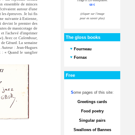
Tirage à 120 exemplaires.
n ensemble de minces
60 €
écrivaient autour d'une
les épreuves. Je lui fis
(cliquer sur l'image
ine suivante à Estienne,
pour en savoir plus)
i devint le premier des
utes de massicotage de
r et l'achevé d'imprimer
The gloss books
w
). Avec ce
Calembour,
re de Gérard. La semaine
. Auteur : Jean-Hugues
Fourneau
 : « Quand le sanglier
Fornax
Free
S
ome pages of this site:
Greetings cards
Food poetry
Singular pairs
Swallows of Bannes