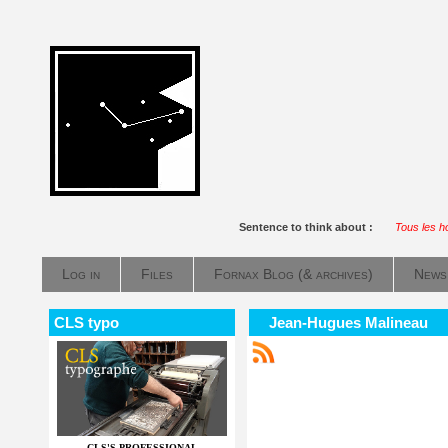
Sentence to think about :
Tous les h
Log in
Files
Fornax Blog (& archives)
News
CLS typo
Jean-Hugues Malineau
CLS'S PROFESSIONAL