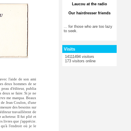
Laucou at the radio
Our hairdresser friends
... for those who are too lazy
to seek.
Visits
14111494 visitors
173 visitors online
avec l'aide de son ami
s les deux hommes de se
 peau d'éditeur, publia
es deux se faire. Si je ne
tres
me marqua. Beaux
s de Jean Coulon, d'une
à mesure des besoins sur
diteur travaillèrent de
acheteur. Il fut plié et
s livres que j'apprécie.
 qu'à l'endroit où je le
.