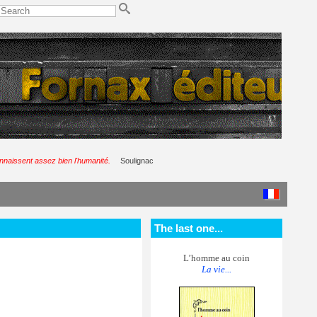
nnaissent assez bien l'humanité.
Soulignac
The last one...
L’homme au coin
La vie...