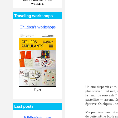
WEBSITE
Traveling workshops
Children's workshops
Un ami disparaît et tou
Flyer
plus souvent fait mal, 
la peau. Le souvenir ? 
pastellise — assemblés 
épreuve. Quelques-unes 
Last posts
Ma première rencontre 
de cette même école av
Bibliotératology