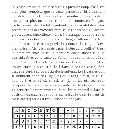
La casse ordinaire, cela se voit au premier coup d'œil, est
bien plus complète que la casse parisienne. Elle contient
par défaut les petites capitales et nombre de signes dont
l'usage est plus ou moins courant, du moins en français.
Cette casse de Fertel contient la quasi-totalité des
accentuations des voyelles minuscules : accent aigu, accent
grave, accent circonflexe, tréma. Ne manquent que le a et le
o tréma (pourtant bien utiles en langue allemande), le a
rond du suédois et le a ogonek du polonais. Le e ogonek est
bien présent (dans le bas de casse, à côté du c cédille). C'est
la première mais aussi la dernière casse française à le
contenir. Avec cette casse de Fertel, nous sommes au début
du 18
siècle, et le s long est encore d'usage courant (il se
e
trouve entre le s court et le f dans le bas de casse). Son
usage se perdra au cours du siècle suivant. Les ligatures du f
se doublent donc des ligatures du s long : ff, fi, fl, ffi ffl
pour le f et ss, si, sl, st, ssi, ssl (la police utilisée pour
composer le présent texte ne possède pas de s long) pour le
s ; dernière ligature présente: le ct. Petite anomalie dans le
positionnement, l'apostrophe est reléguée dans le haut de
casse alors qu'elle est très utilisée en français.