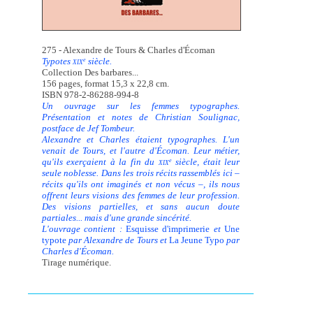
275 - Alexandre de Tours & Charles d'Écoman
Typotes
siècle.
e
XIX
Collection Des barbares...
156 pages, format 15,3 x 22,8 cm.
ISBN 978-2-86288-994-8
Un ouvrage sur les femmes typographes.
Présentation et notes de Christian Soulignac,
postface de Jef Tombeur.
Alexandre et Charles étaient typographes. L'un
venait de Tours, et l'autre d'Écoman. Leur métier,
qu'ils exerçaient à la fin du
siècle, était leur
e
XIX
seule noblesse. Dans les trois récits rassemblés ici –
récits qu'ils ont imaginés et non vécus –, ils nous
offrent leurs visions des femmes de leur profession.
Des visions partielles, et sans aucun doute
partiales... mais d'une grande sincérité.
L'ouvrage contient :
Esquisse d'imprimerie
et
Une
typote
par Alexandre de Tours et
La Jeune Typo
par
Charles d'Écoman.
Tirage numérique.