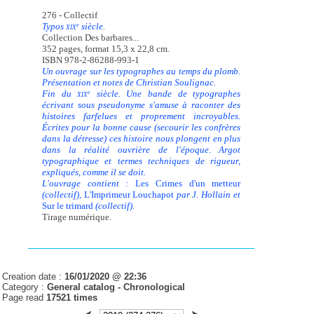
276 - Collectif
Typos
siècle.
e
XIX
Collection Des barbares...
352 pages, format 15,3 x 22,8 cm.
ISBN 978-2-86288-993-1
Un ouvrage sur les typographes au temps du plomb.
Présentation et notes de Christian Soulignac.
Fin du
siècle. Une bande de typographes
e
XIX
écrivant sous pseudonyme s'amuse à raconter des
histoires farfelues et proprement incroyables.
Écrites pour la bonne cause (secourir les confrères
dans la détresse) ces histoire nous plongent en plus
dans la réalité ouvrière de l'époque. Argot
typographique et termes techniques de rigueur,
expliqués, comme il se doit.
L'ouvrage contient :
Les Crimes d'un metteur
(collectif),
L'Imprimeur Louchapot
par J. Hollain et
Sur le trimard
(collectif).
Tirage numérique.
Creation date :
16/01/2020 @ 22:36
Category :
General catalog -
Chronological
Page read
17521 times