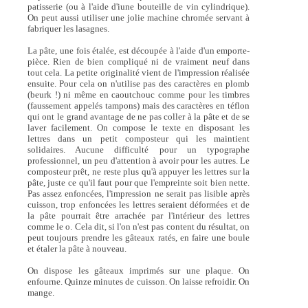
patisserie (ou à l'aide d'iune bouteille de vin cylindrique).
On peut aussi utiliser une jolie machine chromée servant à
fabriquer les lasagnes.
La pâte, une fois étalée, est découpée à l'aide d'un emporte-
pièce. Rien de bien compliqué ni de vraiment neuf dans
tout cela. La petite originalité vient de l'impression réalisée
ensuite. Pour cela on n'utilise pas des caractères en plomb
(beurk !) ni même en caoutchouc comme pour les timbres
(faussement appelés tampons) mais des caractères en téflon
qui ont le grand avantage de ne pas coller à la pâte et de se
laver facilement. On compose le texte en disposant les
lettres dans un petit composteur qui les maintient
solidaires. Aucune difficulté pour un typographe
professionnel, un peu d'attention à avoir pour les autres. Le
composteur prêt, ne reste plus qu'à appuyer les lettres sur la
pâte, juste ce qu'il faut pour que l'empreinte soit bien nette.
Pas assez enfoncées, l'impression ne serait pas lisible après
cuisson, trop enfoncées les lettres seraient déformées et de
la pâte pourrait être arrachée par l'intérieur des lettres
comme le o. Cela dit, si l'on n'est pas content du résultat, on
peut toujours prendre les gâteaux ratés, en faire une boule
et étaler la pâte à nouveau.
On dispose les gâteaux imprimés sur une plaque. On
enfourne. Quinze minutes de cuisson. On laisse refroidir. On
mange.