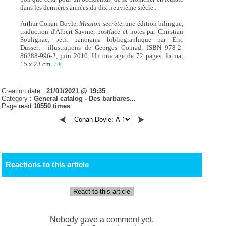
dans les dernières années du dix-neuvième siècle...
Arthur Conan Doyle,
Mission secrète
, une édition bilingue,
traduction d'Albert Savine, postface et notes par Christian
Soulignac, petit panorama bibliographique par Éric
Dussert illustrations de Georges Conrad. ISBN 978-2-
86288-996-2, juin 2010. Un ouvrage de 72 pages, format
15 x 23 cm,
7 €
.
Creation date :
21/01/2021 @ 19:35
Category :
General catalog - Des barbares...
Page read
10550 times
Reactions to this article
React to this article
Nobody gave a comment yet.