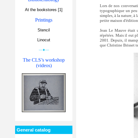
Lors de nos conversat
At the bookstores [1]
typographique un peu 
simples, à la nature, à 
Printings
petite maison d'édition
Stencil
Jean Le Mauve était un
répétées. Mais il eut p
Linocut
2001. Depuis, il manq
que Christine Brisset 
—♦—
The CLS’s workshop
(videos)
General catalog