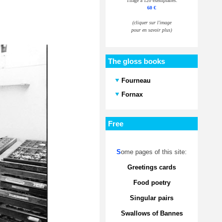
Tirage à 120 exemplaires.
60 €
(cliquer sur l'image
pour en savoir plus)
The gloss books
Fourneau
Fornax
Free
S
ome pages of this site:
Greetings cards
Food poetry
Singular pairs
Swallows of Bannes