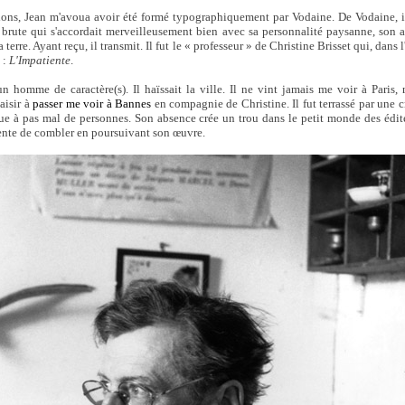
ions, Jean m'avoua avoir été formé typographiquement par Vodaine. De Vodaine, il
brute qui s'accordait merveilleusement bien avec sa personnalité paysanne, son 
la terre. Ayant reçu, il transmit. Il fut le « professeur » de Christine Brisset qui, dans 
 :
L'Impatiente
.
 homme de caractère(s). Il haïssait la ville. Il ne vint jamais me voir à Paris,
laisir à
passer me voir à Bannes
en compagnie de Christine. Il fut terrassé par une c
ue à pas mal de personnes. Son absence crée un trou dans le petit monde des édit
tente de combler en poursuivant son œuvre.