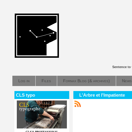
Sentence to 
Log in
Files
Fornax Blog (& archives)
News
CLS typo
L'Arbre et l'Impatiente
CLS'S PROFESSIONAL