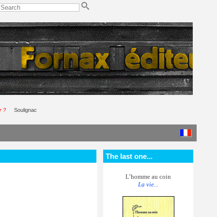
r ?
Soulignac
The last one...
L’homme au coin
La vie...