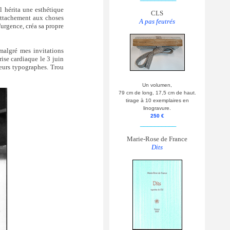
 hérita une esthétique
CLS
attachement aux choses
A pas feutrés
l'urgence, créa sa propre
 malgré mes invitations
rise cardiaque le 3 juin
eurs typographes. Trou
Un volumen,
79 cm de long, 17,5 cm de haut.
tirage à 10 exemplaires en
linogravure.
250 €
__________
Marie-Rose de France
Dits