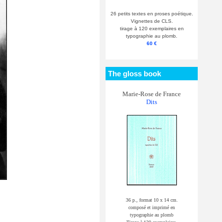
26 petits textes en proses poétique.
Vignettes de CLS.
tirage à 120 exemplaires en
typographie au plomb.
60 €
The gloss book
Marie-Rose de France
Dits
36 p., format 10 x 14 cm.
composé et imprimé en
typographie au plomb