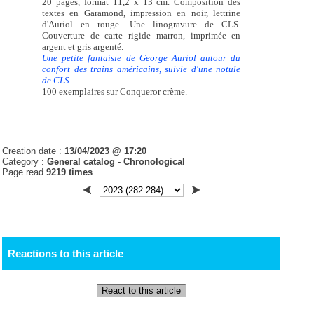
20 pages, format 11,2 x 13 cm. Composition des
textes en Garamond, impression en noir, lettrine
d'Auriol en rouge. Une linogravure de CLS.
Couverture de carte rigide marron, imprimée en
argent et gris argenté.
Une petite fantaisie de George Auriol autour du
confort des trains américains, suivie d'une notule
de CLS.
100 exemplaires sur Conqueror crème.
Creation date :
13/04/2023 @ 17:20
Category :
General catalog -
Chronological
Page read
9219 times
Reactions to this article
React to this article