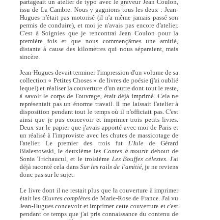
partageait un atelier de typo avec le graveur Jean Coulon,
issu de La Cambre. Nous y gagnions tous les deux : Jean-
Hugues n'était pas motorisé (il n'a même jamais passé son
permis de conduire), et moi je n'avais pas encore d'atelier.
C'est à Soignies que je rencontrai Jean Coulon pour la
première fois et que nous commençâmes une amitié,
distante à cause des kilomètres qui nous séparaient, mais
sincère.
Jean-Hugues devait terminer l'impression d'un volume de sa
collection « Petites Choses » de livres de poésie (j'ai oublié
lequel) et réaliser la couverture d'un autre dont tout le reste,
à savoir le corps de l'ouvrage, était déjà imprimé. Cela ne
représentait pas un énorme travail. Il me laissait l'atelier à
disposition pendant tout le temps où il n'officiait pas. C'est
ainsi que je pus concevoir et imprimer trois petits livres.
Deux sur le papier que j'avais apporté avec moi de Paris et
un réalisé à l'improviste avec les chutes de massicotage de
l'atelier. Le premier des trois fut
L'Iule
de Gérard
Bialestowski, le deuxième les
Contes à mourir
debout de
Sonia Trichaucul, et le troisième
Les Bouffes célestes
. J'ai
déjà raconté cela dans
Sur les rails de l'amitié,
je ne reviens
donc pas sur le sujet.
Le livre dont il ne restait plus que la couverture à imprimer
était les
Œuvres complètes
de Marie-Rose de France. J'ai vu
Jean-Hugues concevoir et imprimer cette couverture et c'est
pendant ce temps que j'ai pris connaissance du contenu de