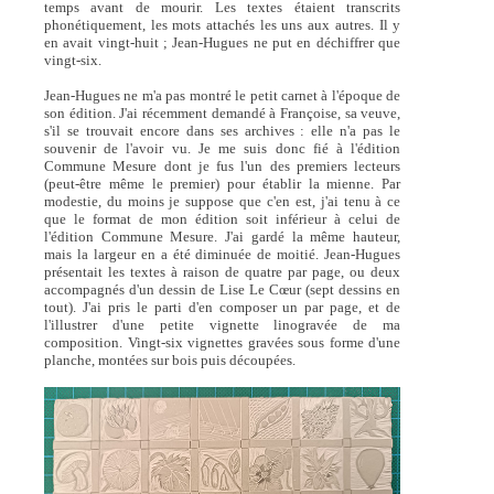
temps avant de mourir. Les textes étaient transcrits
phonétiquement, les mots attachés les uns aux autres. Il y
en avait vingt-huit ; Jean-Hugues ne put en déchiffrer que
vingt-six.
Jean-Hugues ne m'a pas montré le petit carnet à l'époque de
son édition. J'ai récemment demandé à Françoise, sa veuve,
s'il se trouvait encore dans ses archives : elle n'a pas le
souvenir de l'avoir vu. Je me suis donc fié à l'édition
Commune Mesure dont je fus l'un des premiers lecteurs
(peut-être même le premier) pour établir la mienne. Par
modestie, du moins je suppose que c'en est, j'ai tenu à ce
que le format de mon édition soit inférieur à celui de
l'édition Commune Mesure. J'ai gardé la même hauteur,
mais la largeur en a été diminuée de moitié. Jean-Hugues
présentait les textes à raison de quatre par page, ou deux
accompagnés d'un dessin de Lise Le Cœur (sept dessins en
tout). J'ai pris le parti d'en composer un par page, et de
l'illustrer d'une petite vignette linogravée de ma
composition. Vingt-six vignettes gravées sous forme d'une
planche, montées sur bois puis découpées.