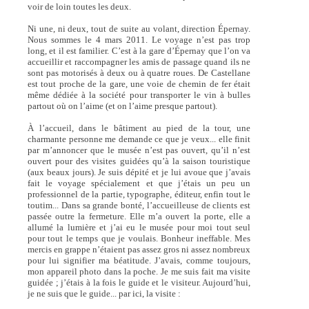
voir de loin toutes les deux.
Ni une, ni deux, tout de suite au volant, direction Épernay.
Nous sommes le 4 mars 2011. Le voyage n’est pas trop
long, et il est familier. C’est à la gare d’Épernay que l’on va
accueillir et raccompagner les amis de passage quand ils ne
sont pas motorisés à deux ou à quatre roues. De Castellane
est tout proche de la gare, une voie de chemin de fer était
même dédiée à la société pour transporter le vin à bulles
partout où on l’aime (et on l’aime presque partout).
À l’accueil, dans le bâtiment au pied de la tour, une
charmante personne me demande ce que je veux... elle finit
par m’annoncer que le musée n’est pas ouvert, qu’il n’est
ouvert pour des visites guidées qu’à la saison touristique
(aux beaux jours). Je suis dépité et je lui avoue que j’avais
fait le voyage spécialement et que j’étais un peu un
professionnel de la partie, typographe, éditeur, enfin tout le
toutim... Dans sa grande bonté, l’accueilleuse de clients est
passée outre la fermeture. Elle m’a ouvert la porte, elle a
allumé la lumière et j’ai eu le musée pour moi tout seul
pour tout le temps que je voulais. Bonheur ineffable. Mes
mercis en grappe n’étaient pas assez gros ni assez nombreux
pour lui signifier ma béatitude. J’avais, comme toujours,
mon appareil photo dans la poche. Je me suis fait ma visite
guidée ; j’étais à la fois le guide et le visiteur. Aujourd’hui,
je ne suis que le guide... par ici, la visite :