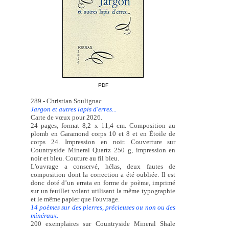
PDF
289 - Christian Soulignac
Jargon et autres lapis d'erres...
Carte de vœux pour 2026.
24 pages, format 8,2 x 11,4 cm. Composition au
plomb en Garamond corps 10 et 8 et en Étoile de
corps 24. Impression en noir. Couverture sur
Countryside Mineral Quartz 250 g, impression en
noir et bleu. Couture au fil bleu.
L'ouvrage a conservé, hélas, deux fautes de
composition dont la correction a été oubliée. Il est
donc doté d’un errata en forme de poème, imprimé
sur un feuillet volant utilisant la même typographie
et le même papier que l'ouvrage.
14 poèmes sur des pierres, précieuses ou non ou des
minéraux.
200 exemplaires sur Countryside Mineral Shale