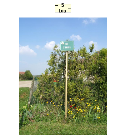
–
5
–
bis