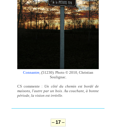
Connantre
, (51230). Photo © 2010, Christian
Soulignac.
CS commente :
Un côté du chemin est bordé de
maisons, l'autre par un bois. Au couchant, à bonne
période, la vision est irréelle.
–
17
–