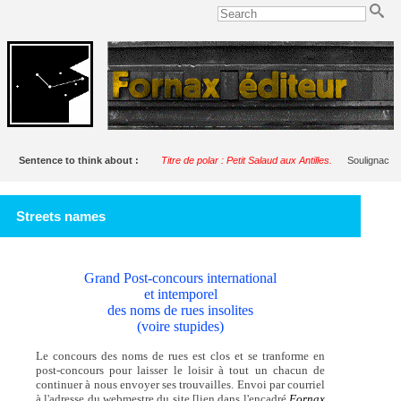
Sentence to think about :
Titre de polar : Petit Salaud aux Antilles.
Soulignac
Streets names
Grand Post-concours international
et intemporel
des noms de rues insolites
(voire stupides)
Le concours des noms de rues est clos et se tranforme en
post-concours pour laisser le loisir à tout un chacun de
continuer à nous envoyer ses trouvailles. Envoi par courriel
à l'adresse du webmestre du site [lien dans l'encadré
Fornax