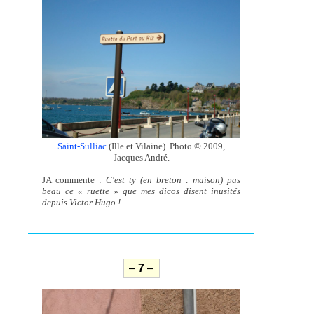
Saint-Sulliac
(Ille et Vilaine). Photo © 2009,
Jacques André.
JA commente :
C'est ty (en breton : maison) pas
beau ce « ruette » que mes dicos disent inusités
depuis Victor Hugo !
–
7
–