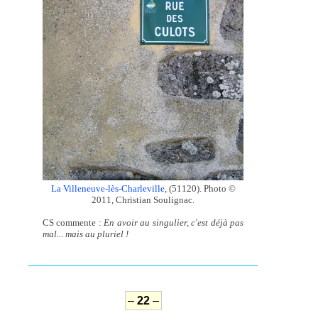
La Villeneuve-lès-Charleville
, (51120). Photo ©
2011, Christian Soulignac.
CS commente :
En avoir au singulier, c'est déjà pas
mal... mais au pluriel !
–
22
–