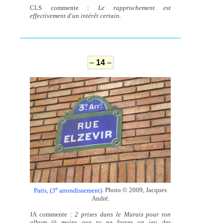
CLS commente :
Le rapprochement est
effectivement d'un intérêt certain.
–
14
–
e
Paris, (3
arrondissement)
. Photo © 2009, Jacques
André.
JA commente :
2 prises dans le Marais pour ton
album (à moins que tu ne fasses un jeu des