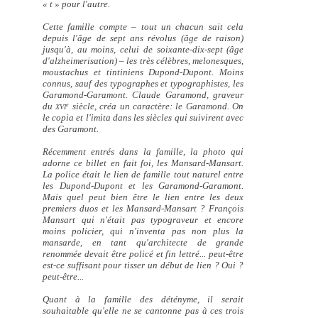
« t » pour l'autre.
Cette famille compte – tout un chacun sait cela
depuis l'âge de sept ans révolus (âge de raison)
jusqu'à, au moins, celui de soixante-dix-sept (âge
d'alzheimerisation) – les très célèbres, melonesques,
moustachus et tintiniens Dupond-Dupont. Moins
connus, sauf des typographes et typographistes, les
Garamond-Garamont. Claude Garamond, graveur
du
siècle, créa un caractère: le Garamond. On
e
XVI
le copia et l'imita dans les siècles qui suivirent avec
des Garamont.
Récemment entrés dans la famille, la photo qui
adorne ce billet en fait foi, les Mansard-Mansart.
La police était le lien de famille tout naturel entre
les Dupond-Dupont et les Garamond-Garamont.
Mais quel peut bien être le lien entre les deux
premiers duos et les Mansard-Mansart ? François
Mansart qui n'était pas typograveur et encore
moins policier, qui n'inventa pas non plus la
mansarde, en tant qu'architecte de grande
renommée devait être policé et fin lettré... peut-être
est-ce suffisant pour tisser un début de lien ? Oui ?
peut-être...
Quant à la famille des détényme, il serait
souhaitable qu'elle ne se cantonne pas à ces trois