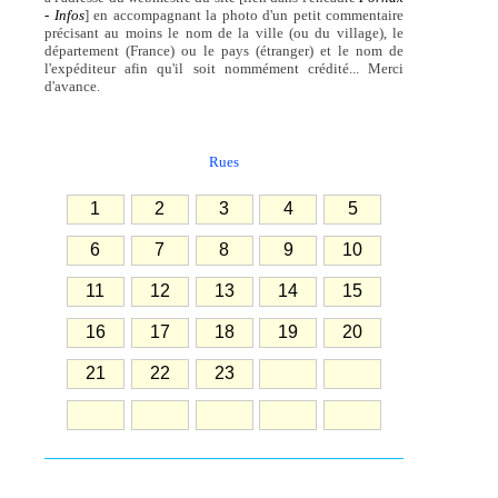
- Infos
] en accompagnant la photo d'un petit commentaire
précisant au moins le nom de la ville (ou du village), le
département (France) ou le pays (étranger) et le nom de
l'expéditeur afin qu'il soit nommément crédité... Merci
d'avance.
Rues
1
2
3
4
5
6
7
8
9
10
11
12
13
14
15
16
17
18
19
20
21
22
23