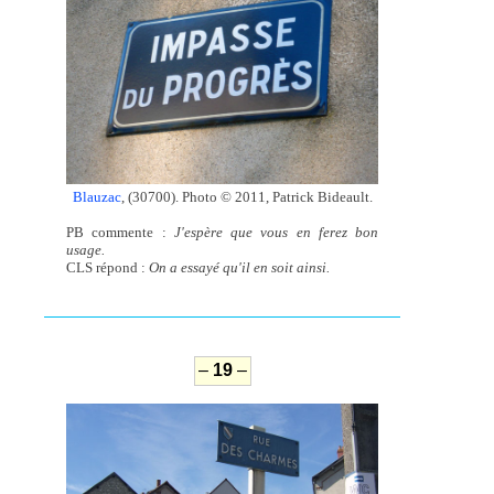
Blauzac
, (30700). Photo © 2011, Patrick Bideault.
PB commente :
J'espère que vous en ferez bon
usage.
CLS répond :
On a essayé qu'il en soit ainsi.
–
19
–