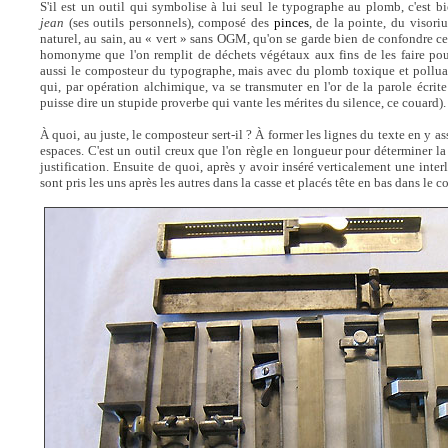
S'il est un outil qui symbolise à lui seul le typographe au plomb, c'est bi
jean
(ses outils personnels), composé des
pinces
, de la pointe, du visori
naturel, au sain, au « vert » sans OGM, qu'on se garde bien de confondre c
homonyme que l'on remplit de déchets végétaux aux fins de les faire pour
aussi le composteur du typographe, mais avec du plomb toxique et pollua
qui, par opération alchimique, va se transmuter en l'or de la parole écrite 
puisse dire un stupide proverbe qui vante les mérites du silence, ce couard).
À quoi, au juste, le composteur sert-il ? À former les lignes du texte en y ass
espaces. C'est un outil creux que l'on règle en longueur pour déterminer l
justification. Ensuite de quoi, après y avoir inséré verticalement une inter
sont pris les uns après les autres dans la casse et placés tête en bas dans le