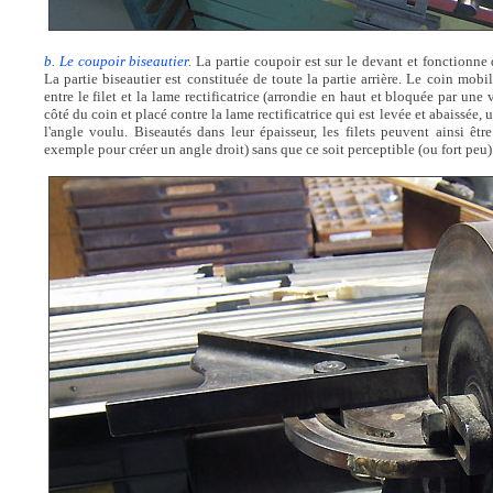
b. Le coupoir biseautier.
La partie coupoir est sur le devant et fonctionne
La partie biseautier est constituée de toute la partie arrière. Le coin mob
entre le filet et la lame rectificatrice (arrondie en haut et bloquée par une 
côté du coin et placé contre la lame rectificatrice qui est levée et abaissée, u
l'angle voulu. Biseautés dans leur épaisseur, les filets peuvent ainsi êt
exemple pour créer un angle droit) sans que ce soit perceptible (ou fort peu)