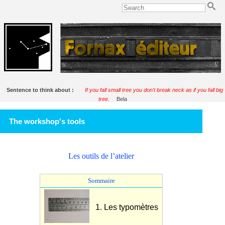
Sentence to think about :
If you fall small tree you don't break neck as if you fall big
tree.
Bela
The workshop's tools
Les outils de l’atelier
Sommaire
1. Les typomètres