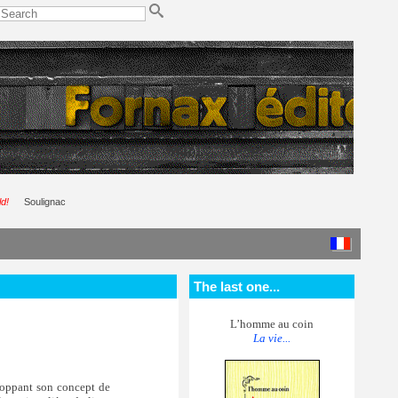
ld!
Soulignac
The last one...
L’homme au coin
La vie...
eloppant son concept de