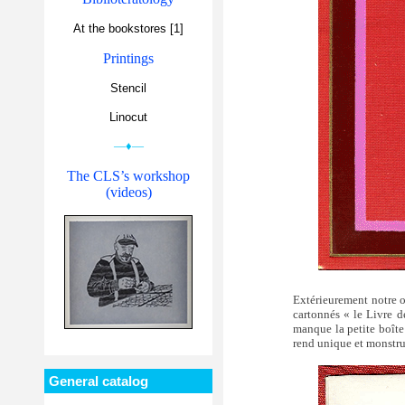
At the bookstores [1]
Printings
Stencil
Linocut
—♦—
The CLS’s workshop
(videos)
Extérieurement notre ou
cartonnés « le Livre d
manque la petite boîte 
rend unique et monstru
General catalog