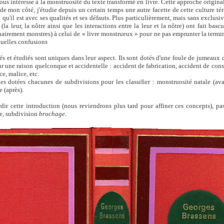
ous intéresse à la monstruosité du texte transformé en livre. Cette approche original
de mon côté, j'étudie depuis un certain temps une autre facette de cette culture tér
t qu'il est avec ses qualités et ses défauts. Plus particulièrement, mais sans exclusiv
(la leur, la nôtre ainsi que les interactions entre la leur et la nôtre) ont fait basc
nairement monstres) à celui de « livre monstrueux » pour ne pas emprunter la termin
tuelles confusions
tés et étudiés sont uniques dans leur aspect. Ils sont dotés d'une foule de jumeaux
our une raison quelconque et accidentelle : accident de fabrication, accident de con
e, malice, etc.
s dotées chacunes de subdivisions pour les classifier : monstruosité natale (av
 (après).
dir cette introduction (nous reviendrons plus tard pour affiner ces concepts), 
e, subdivision
brochage
.