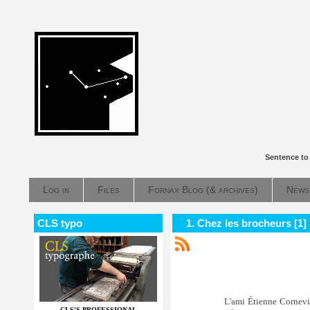
Sentence to
Log in
Files
Fornax Blog (& archives)
News
CLS typo
1. Chez les brocheurs [1]
L'ami Étienne Cornevin
CLS'S PROFESSIONAL