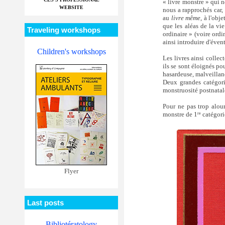
« livre monstre » qui n
WEBSITE
nous a rapprochés car, 
au
livre même,
à l'obje
que les aléas de la vie 
Traveling workshops
ordinaire » (voire ordi
ainsi introduire d'éven
Children's workshops
Les livres ainsi collec
ils se sont éloignés p
hasardeuse, malveillanc
Deux grandes catégorie
monstruosité postnatale
Pour ne pas trop alour
monstre de 1
catégori
re
Flyer
Last posts
Bibliotératology