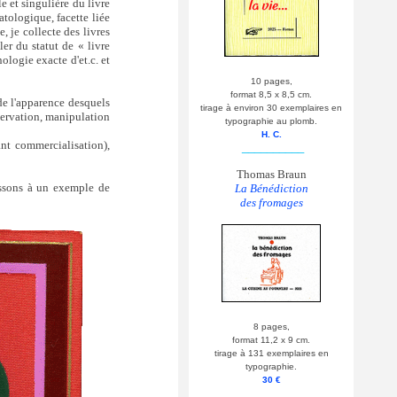
e et singulière du livre
atologique, facette liée
e, je collecte des livres
uler du statut de « livre
ologie exacte d'et.c. et
10 pages,
format 8,5 x 8,5 cm.
 de l'apparence desquels
tirage à environ 30 exemplaires en
servation, manipulation
typographie au plomb.
H. C.
ant commercialisation),
__________
Thomas Braun
passons à un exemple de
La Bénédiction
des fromages
8 pages,
format 11,2 x 9 cm.
tirage à 131 exemplaires en
typographie.
30 €
__________