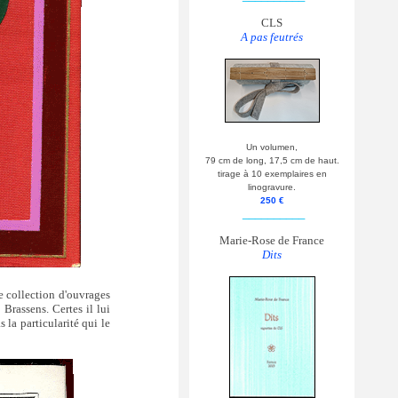
CLS
A pas feutrés
Un volumen,
79 cm de long, 17,5 cm de haut.
tirage à 10 exemplaires en
linogravure.
250 €
__________
Marie-Rose de France
Dits
te collection d'ouvrages
Brassens. Certes il lui
 la particularité qui le