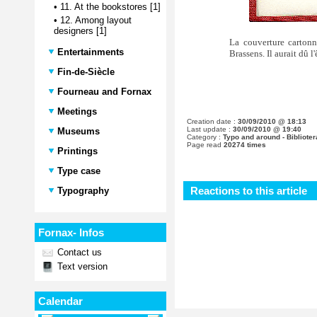
•
11. At the bookstores [1]
•
12. Among layout
designers [1]
La couverture cartonn
Entertainments
Brassens. Il aurait dû l
Fin-de-Siècle
Fourneau and Fornax
Meetings
Creation date :
30/09/2010 @ 18:13
Last update :
30/09/2010 @ 19:40
Museums
Category :
Typo and around - Biblioter
Page read
20274 times
Printings
Type case
Reactions to this article
Typography
Fornax- Infos
Contact us
Text version
Calendar