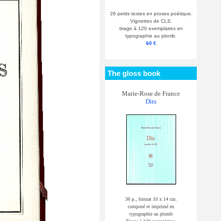
26 petits textes en proses poétique.
Vignettes de CLS.
tirage à 120 exemplaires en
typographie au plomb.
60 €
The gloss book
Marie-Rose de France
Dits
36 p., format 10 x 14 cm.
composé et imprimé en
typographie au plomb