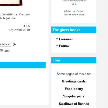
Tirage à 120 exemplaires.
60 €
(cliquer sur l'image
uthentifié par Georges
pour en savoir plus)
de le joindre.
CLS
The gloss books
septembre 2010
Fourneau
Fornax
Print...
Free
S
ome pages of this site:
Greetings cards
Food poetry
Singular pairs
Swallows of Bannes