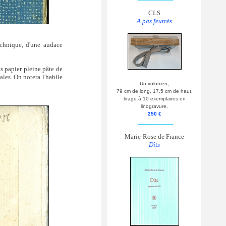
CLS
A pas feutrés
echnique, d'une audace
os papier pleine pâte de
les. On notera l'habile
Un volumen,
79 cm de long, 17,5 cm de haut.
tirage à 10 exemplaires en
linogravure.
250 €
__________
Marie-Rose de France
Dits