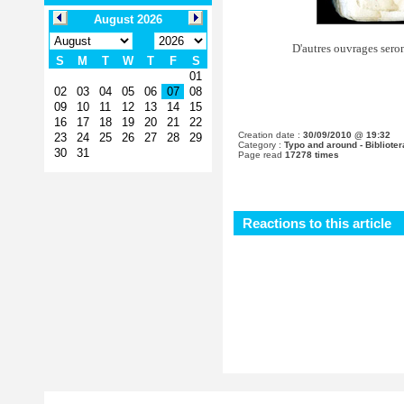
D'autres ouvrages sero
Creation date :
30/09/2010 @ 19:32
Category :
Typo and around - Biblioter
Page read
17278 times
Reactions to this article