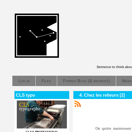
Sentence to think abo
Log in
Files
Fornax Blog (& archives)
News
CLS typo
4. Chez les relieurs [2]
On quitte maintenant l
CLS'S PROFESSIONAL