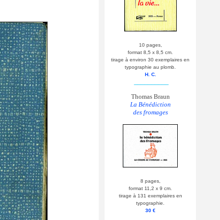
10 pages,
format 8,5 x 8,5 cm.
tirage à environ 30 exemplaires en
typographie au plomb.
H. C.
__________
Thomas Braun
La Bénédiction
des fromages
8 pages,
format 11,2 x 9 cm.
tirage à 131 exemplaires en
typographie.
30 €
__________