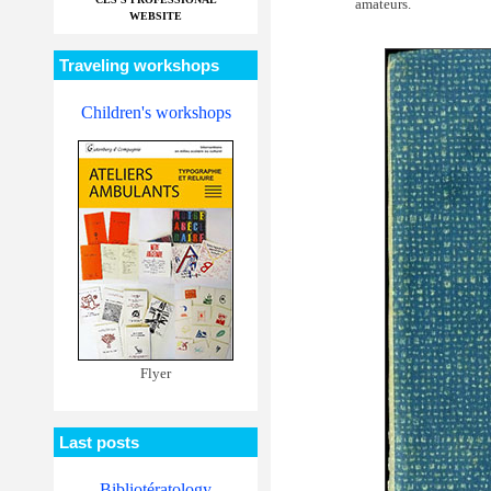
amateurs.
WEBSITE
Traveling workshops
Children's workshops
Flyer
Last posts
Bibliotératology