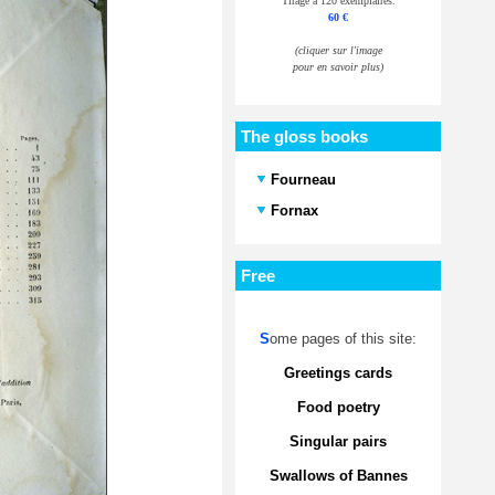
Tirage à 120 exemplaires.
60 €
(cliquer sur l'image
pour en savoir plus)
The gloss books
Fourneau
Fornax
Free
S
ome pages of this site:
Greetings cards
Food poetry
Singular pairs
Swallows of Bannes