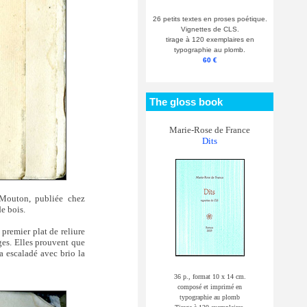
26 petits textes en proses poétique.
Vignettes de CLS.
tirage à 120 exemplaires en
typographie au plomb.
60 €
The gloss book
Marie-Rose de France
Dits
outon, publiée chez
de bois.
premier plat de reliure
ges. Elles prouvent que
 a escaladé avec brio la
36 p., format 10 x 14 cm.
composé et imprimé en
typographie au plomb