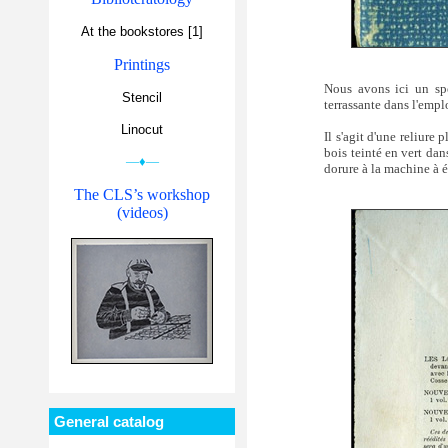
At the bookstores [1]
Printings
Nous avons ici un spé
Stencil
terrassante dans l'empl
Linocut
Il s'agit d'une reliure
bois teinté en vert da
—♦—
dorure à la machine à é
The CLS’s workshop
(videos)
General catalog