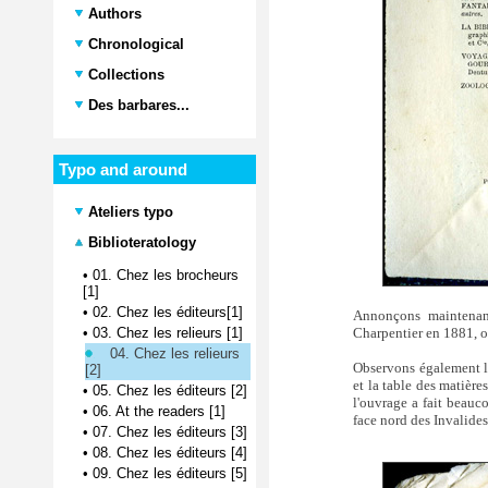
Authors
Chronological
Collections
Des barbares...
Typo and around
Ateliers typo
Biblioteratology
•
01. Chez les brocheurs
[1]
•
02. Chez les éditeurs[1]
Annonçons maintenant
Charpentier en 1881, orn
•
03. Chez les relieurs [1]
04. Chez les relieurs
Observons également l'
[2]
et la table des matièr
•
05. Chez les éditeurs [2]
l'ouvrage a fait beauco
•
06. At the readers [1]
face nord des Invalides
•
07. Chez les éditeurs [3]
•
08. Chez les éditeurs [4]
•
09. Chez les éditeurs [5]