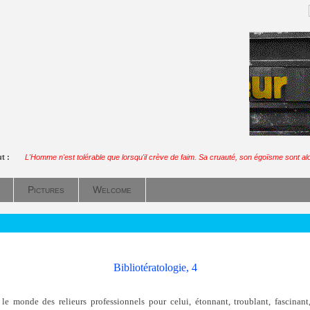
ut :
L'Homme n'est tolérable que lorsqu'il crève de faim. Sa cruauté, son égoïsme sont alor
Pictures
Welcome
Bibliotératologie, 4
e monde des relieurs professionnels pour celui, étonnant, troublant, fascinant,