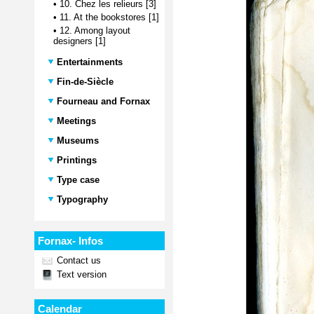
•
10. Chez les relieurs [3]
•
11. At the bookstores [1]
•
12. Among layout
designers [1]
Entertainments
Fin-de-Siècle
Fourneau and Fornax
Meetings
Museums
Printings
Type case
Typography
Fornax- Infos
Contact us
Text version
Calendar