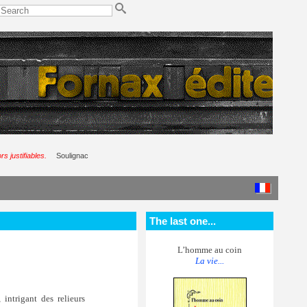
s justifiables.
Soulignac
The last one...
L’homme au coin
La vie...
 intrigant des relieurs