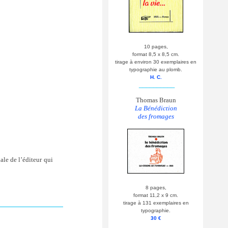
10 pages,
format 8,5 x 8,5 cm.
tirage à environ 30 exemplaires en
typographie au plomb.
H. C.
__________
Thomas Braun
La Bénédiction
des fromages
ale de l’éditeur qui
8 pages,
format 11,2 x 9 cm.
tirage à 131 exemplaires en
typographie.
30 €
__________