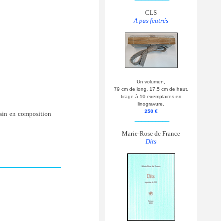
CLS
A pas feutrés
Un volumen,
79 cm de long, 17,5 cm de haut.
tirage à 10 exemplaires en
linogravure.
250 €
ssin en composition
__________
Marie-Rose de France
Dits