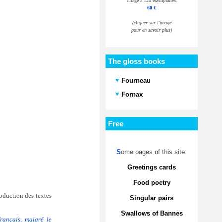
Tirage à 120 exemplaires.
60 €
(cliquer sur l'image
pour en savoir plus)
The gloss books
Fourneau
Fornax
Free
S
ome pages of this site:
Greetings cards
Food poetry
oduction des textes
Singular pairs
Swallows of Bannes
rançais, malgré le