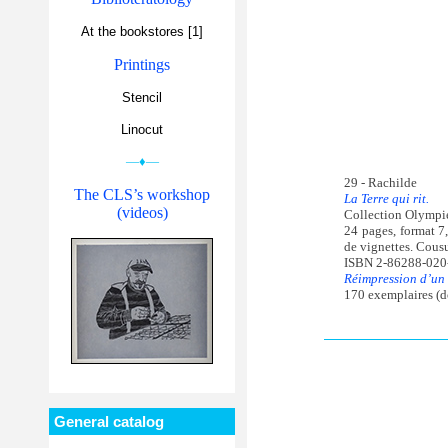
At the bookstores [1]
Printings
Stencil
Linocut
—♦—
29 - Rachilde
The CLS’s workshop
La Terre qui rit.
(videos)
Collection Olympi
24 pages, format 7
de vignettes. Cous
ISBN 2-86288-020
Réimpression d’un 
170 exemplaires (d
General catalog