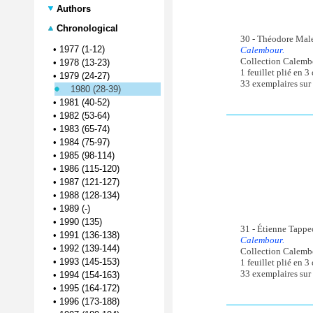
Authors
Chronological
30 - Théodore Mal
•
1977 (1-12)
Calembour.
Collection Calembo
•
1978 (13-23)
1 feuillet plié en 3
•
1979 (24-27)
33 exemplaires sur
1980 (28-39)
•
1981 (40-52)
•
1982 (53-64)
•
1983 (65-74)
•
1984 (75-97)
•
1985 (98-114)
•
1986 (115-120)
•
1987 (121-127)
•
1988 (128-134)
•
1989 (-)
•
1990 (135)
31 - Étienne Tapp
•
1991 (136-138)
Calembour.
•
1992 (139-144)
Collection Calembo
•
1993 (145-153)
1 feuillet plié en 3
33 exemplaires sur 
•
1994 (154-163)
•
1995 (164-172)
•
1996 (173-188)