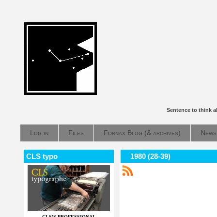
Sentence to think 
Log in
Files
Fornax Blog (& archives)
News
CLS typo
1980 (28-39)
CLS'S PROFESSIONAL