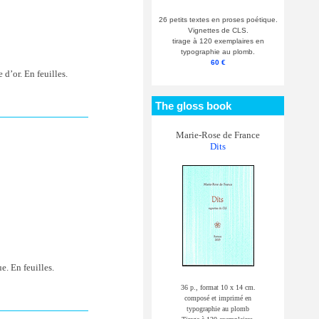
26 petits textes en proses poétique.
Vignettes de CLS.
tirage à 120 exemplaires en
typographie au plomb.
60 €
 d’or. En feuilles.
The gloss book
Marie-Rose de France
Dits
e. En feuilles.
36 p., format 10 x 14 cm.
composé et imprimé en
typographie au plomb