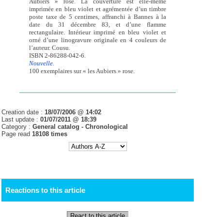
Aubiers » rose. La couverture est elle-même
imprimée en bleu violet et agrémentée d’un timbre
poste taxe de 5 centimes, affranchi à Bannes à la
date du 31 décembre 83, et d’une flamme
rectangulaire. Intérieur imprimé en bleu violet et
orné d’une linogravure originale en 4 couleurs de
l’auteur. Cousu.
ISBN 2-86288-042-6.
Nouvelle.
100 exemplaires sur « les Aubiers » rose.
Creation date :
18/07/2006 @ 14:02
Last update :
01/07/2011 @ 18:39
Category :
General catalog -
Chronological
Page read
18108 times
Reactions to this article
React to this article