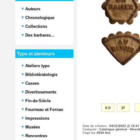
Auteurs
Chronologique
Collections
Des barbares...
Typo et alentours
Ateliers typo
Bibliotératologie
Casses
Divertissements
Fin-de-Siècle
a-p
pr
Fourneau et Fornax
Impressions
Date de création :
04/11/2022 @ 15:47
Musées
Catégorie :
Catalogue général - Diver
Page lue
4934 fois
Rencontres