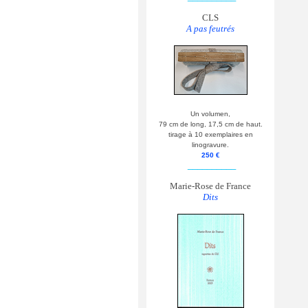
CLS
A pas feutrés
Un volumen,
79 cm de long, 17,5 cm de haut.
tirage à 10 exemplaires en
linogravure.
250 €
__________
Marie-Rose de France
Dits