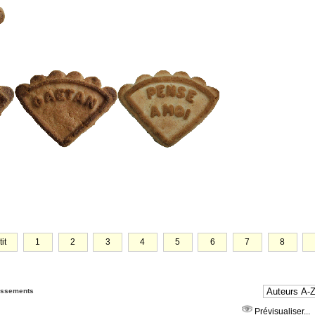
tit
1
2
3
4
5
6
7
8
tissements
Prévisualiser...