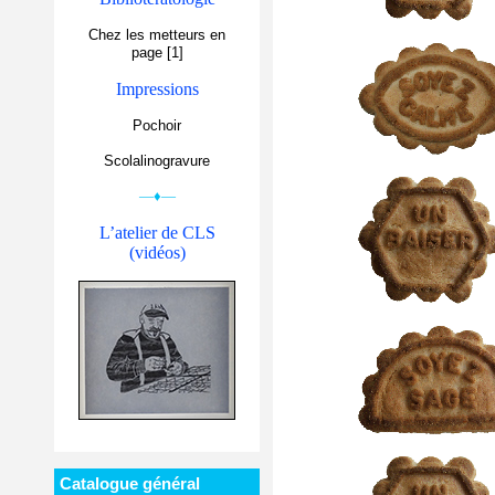
Chez les metteurs en
page [1]
Impressions
Pochoir
Scolalinogravure
—♦—
L’atelier de CLS
(vidéos)
Catalogue général