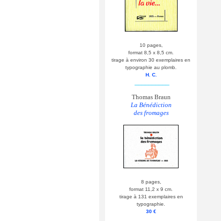
10 pages,
format 8,5 x 8,5 cm.
tirage à environ 30 exemplaires en
typographie au plomb.
H. C.
__________
Thomas Braun
La Bénédiction
des fromages
8 pages,
format 11,2 x 9 cm.
tirage à 131 exemplaires en
typographie.
30 €
__________