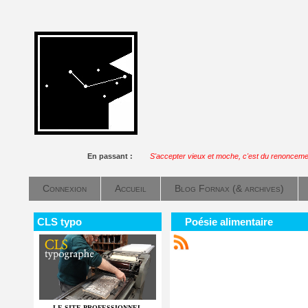
En passant :
S'accepter vieux et moche, c'est du renoncement
Connexion
Accueil
Blog Fornax (& archives)
CLS typo
Poésie alimentaire
LE SITE PROFESSIONNEL