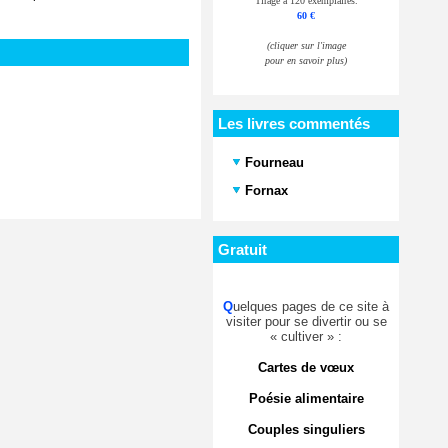
Tirage à 120 exemplaires.
60 €
(cliquer sur l'image
pour en savoir plus)
Les livres commentés
Fourneau
Fornax
Gratuit
Q
uelques pages de ce site à
visiter pour se divertir ou se
« cultiver » :
Cartes de vœux
Poésie alimentaire
Couples singuliers