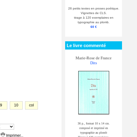
26 petits textes en proses poétique.
Vignettes de CLS.
tirage à 120 exemplaires en
typographie au plomb.
60 €
Le livre commenté
Marie-Rose de France
Dits
9
10
col
36 p., format 10 x 14 cm.
composé et imprimé en
typographie au plomb
Imprimer...