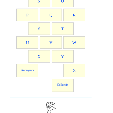
N
O
P
Q
R
S
T
U
V
W
X
Y
Anonymes
Z
Collectifs