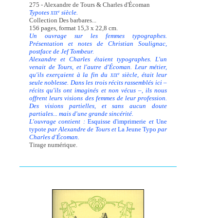
275 - Alexandre de Tours & Charles d'Écoman
Typotes
siècle.
e
XIX
Collection Des barbares...
156 pages, format 15,3 x 22,8 cm.
Un ouvrage sur les femmes typographes.
Présentation et notes de Christian Soulignac,
postface de Jef Tombeur.
Alexandre et Charles étaient typographes. L'un
venait de Tours, et l'autre d'Écoman. Leur métier,
qu'ils exerçaient à la fin du
siècle, était leur
e
XIX
seule noblesse. Dans les trois récits rassemblés ici –
récits qu'ils ont imaginés et non vécus –, ils nous
offrent leurs visions des femmes de leur profession.
Des visions partielles, et sans aucun doute
partiales... mais d'une grande sincérité.
L'ouvrage contient :
Esquisse d'imprimerie
et
Une
typote
par Alexandre de Tours et
La Jeune Typo
par
Charles d'Écoman.
Tirage numérique.