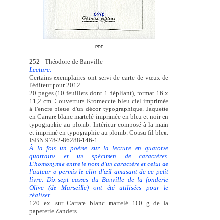
PDF
252 - Théodore de Banville
Lecture.
Certains exemplaires ont servi de carte de vœux de
l'éditeur pour 2012.
20 pages (10 feuillets dont 1 dépliant), format 16 x
11,2 cm. Couverture Kromecote bleu ciel imprimée
à l'encre bleue d'un décor typographique. Jaquette
en Carrare blanc martelé imprimée en bleu et noir en
typographie au plomb. Intérieur composé à la main
et imprimé en typographie au plomb. Cousu fil bleu.
ISBN 978-2-86288-146-1
À la fois un poème sur la lecture en quatorze
quatrains et un spécimen de caractères.
L'homonymie entre le nom d'un caractère et celui de
l'auteur a permis le clin d'œil amusant de ce petit
livre. Dix-sept casses du Banville de la fonderie
Olive (de Marseille) ont été utilisées pour le
réaliser.
120 ex. sur Carrare blanc martelé 100 g de la
papeterie Zanders.