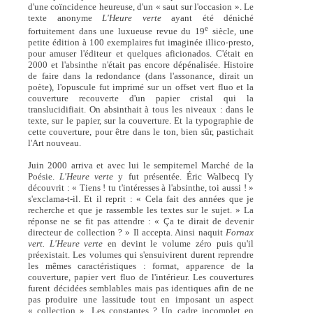
d'une coïncidence heureuse, d'un « saut sur l'occasion ». Le
texte anonyme
L'Heure verte
ayant été déniché
e
fortuitement dans une luxueuse revue du 19
siècle, une
petite édition à 100 exemplaires fut imaginée illico-presto,
pour amuser l'éditeur et quelques aficionados. C'était en
2000 et l'absinthe n'était pas encore dépénalisée. Histoire
de faire dans la redondance (dans l'assonance, dirait un
poète), l'opuscule fut imprimé sur un offset vert fluo et la
couverture recouverte d'un papier cristal qui la
translucidifiait. On absinthait à tous les niveaux : dans le
texte, sur le papier, sur la couverture. Et la typographie de
cette couverture, pour être dans le ton, bien sûr, pastichait
l'Art nouveau.
Juin 2000 arriva et avec lui le sempiternel Marché de la
Poésie.
L'Heure verte
y fut présentée. Éric Walbecq l'y
découvrit : « Tiens ! tu t'intéresses à l'absinthe, toi aussi ! »
s'exclama-t-il. Et il reprit : « Cela fait des années que je
recherche et que je rassemble les textes sur le sujet. » La
réponse ne se fit pas attendre : « Ça te dirait de devenir
directeur de collection ? » Il accepta. Ainsi naquit
Fornax
vert. L'Heure verte
en devint le volume zéro puis qu'il
préexistait. Les volumes qui s'ensuivirent durent reprendre
les mêmes caractéristiques : format, apparence de la
couverture, papier vert fluo de l'intérieur. Les couvertures
furent décidées semblables mais pas identiques afin de ne
pas produire une lassitude tout en imposant un aspect
« collection ». Les constantes ? Un cadre incomplet en