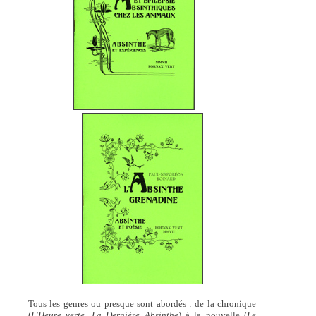
Tous les genres ou presque sont abordés : de la chronique
(
L'Heure verte, La Dernière Absinthe
) à la nouvelle (
Le