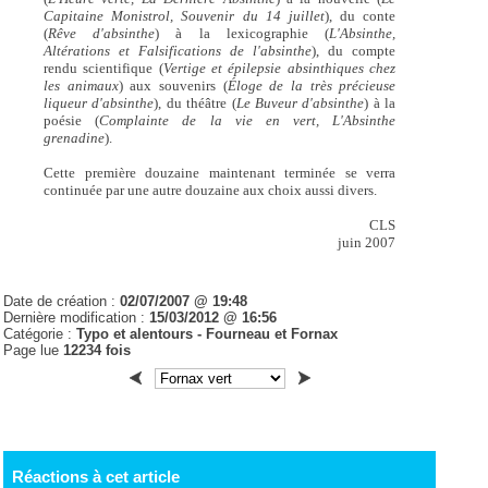
Capitaine Monistrol, Souvenir du 14 juillet
), du conte
(
Rêve d'absinthe
) à la lexicographie (
L'Absinthe,
Altérations et Falsifications de l'absinthe
), du compte
rendu scientifique (
Vertige et épilepsie absinthiques chez
les animaux
) aux souvenirs (
Éloge de la très précieuse
liqueur d'absinthe
), du théâtre (
Le Buveur d'absinthe
) à la
poésie (
Complainte de la vie en vert, L'Absinthe
grenadine
).
Cette première douzaine maintenant terminée se verra
continuée par une autre douzaine aux choix aussi divers.
CLS
juin 2007
Date de création :
02/07/2007 @ 19:48
Dernière modification :
15/03/2012 @ 16:56
Catégorie :
Typo et alentours - Fourneau et Fornax
Page lue
12234 fois
Réactions à cet article