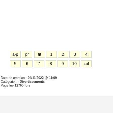
a-p
pr
tit
1
2
3
4
5
6
7
8
9
10
col
Date de création :
04/11/2022 @ 11:09
Catégorie :
- Divertissements
Page lue
12765 fois