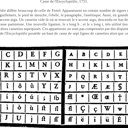
Casse de l'
Encyclopédie,
1751.
édie
diffère beaucoup de celle de Fertel. Apparaissent un certain nombre de signes
 guillemets, le pied de mouche, l'obèle, le paragraphe, l'astérisque. Aussi, en grande
 accent aigu. Un cassetin vide là où se trouvait le e accent aigu, descendu en bas de
asse parisienne. Une nouvelle ligature, le s long b ; et le s long t, très utilisé 
 à deux cassetins superposés. Ces apparitions ne sont pas compensées par des dispari
de l'
Encyclopédie
possède un haut de casse de sept lignes de cassetins alors que ce