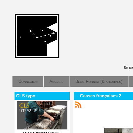
En pa
Connexion
Accueil
Blog Fornax (& archives)
CLS typo
Casses françaises 2
LE SITE PROFESSIONNEL