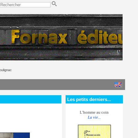
oulignac
Les petits derniers...
L’homme au coin
La vie...