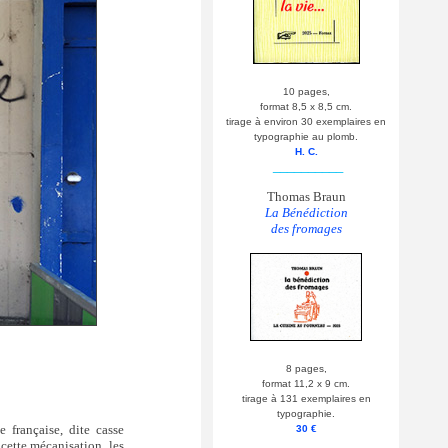
10 pages,
format 8,5 x 8,5 cm.
tirage à environ 30 exemplaires en
typographie au plomb.
H. C.
__________
Thomas Braun
La Bénédiction
des fromages
8 pages,
format 11,2 x 9 cm.
tirage à 131 exemplaires en
typographie.
e française, dite casse
30 €
__________
cette mécanisation, les