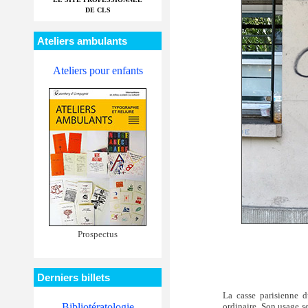
DE CLS
Ateliers ambulants
Ateliers pour enfants
Prospectus
Derniers billets
La casse parisienne du
ordinaire. Son usage s
Bibliotératologie