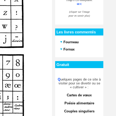
Tirage à 120 exemplaires.
60 €
(cliquer sur l'image
pour en savoir plus)
Les livres commentés
Fourneau
Fornax
Gratuit
Q
uelques pages de ce site à
visiter pour se divertir ou se
« cultiver » :
Cartes de vœux
Poésie alimentaire
Couples singuliers