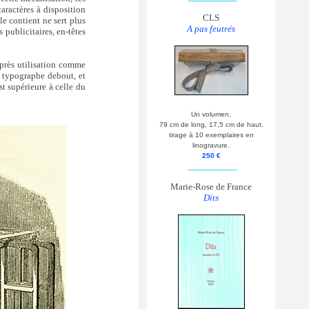
aractères à disposition
CLS
le contient ne sert plus
A pas feutrés
 publicitaires, en-têtes
après utilisation comme
du typographe debout, et
st supérieure à celle du
Un volumen,
79 cm de long, 17,5 cm de haut.
tirage à 10 exemplaires en
linogravure.
250 €
__________
Marie-Rose de France
Dits