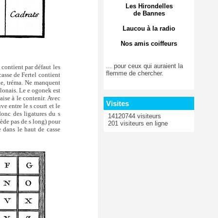
Les Hirondelles
de Bannes
Laucou à la radio
Nos amis coiffeurs
... pour ceux qui auraient la
 contient par défaut les
flemme de chercher.
casse de Fertel contient
exe, tréma. Ne manquent
olonais. Le e ogonek est
aise à le contenir. Avec
Visites
ve entre le s court et le
donc des ligatures du s
14120744 visiteurs
ossède pas de s long) pour
201 visiteurs en ligne
e dans le haut de casse