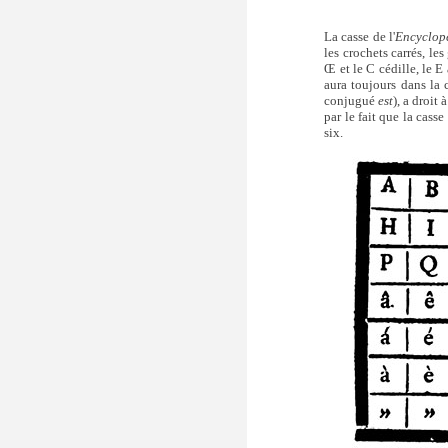
La casse de l'
Encyclop
les crochets carrés, les
Œ et le C cédille, le E
aura toujours dans la c
conjugué
est
), a droit
par le fait que la casse 
six.