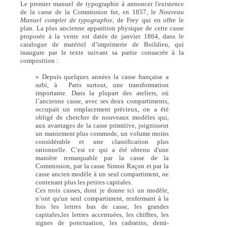
Le premier manuel de typographie à annoncer l'existence
de la casse de la Commission fut, en 1857, le
Nouveau
Manuel complet de typographie,
de Frey qui en offre le
plan. La plus ancienne apparition physique de cette casse
proposée à la vente est datée de janvier 1864, dans le
catalogue de matériel d’imprimerie de Boildieu, qui
inaugure par le texte suivant sa partie consacrée à la
composition :
« Depuis quelques années la casse française a
subi, à Paris surtout, une transformation
importante. Dans la plupart des ateliers, où
l’ancienne casse, avec ses deux compartiments,
occupait un emplacement précieux, on a été
obligé de chercher de nouveaux modèles qui,
aux avantages de la casse primitive, joignissent
un maniement plus commode, un volume moins
considérable et une classification plus
rationnelle. C’est ce qui a été obtenu d'une
manière remarquable par la casse de la
Commission, par la casse Simon Raçon et par la
casse ancien modèle à un seul compartiment, ne
contenant plus les petites capitales.
Ces trois casses, dont je donne ici un modèle,
n’ont qu'un seul compartiment, renfermant à la
fois les lettres bas de casse, les grandes
capitales,les lettres accentuées, les chiffres, les
signes de ponctuation, les cadratins, demi-