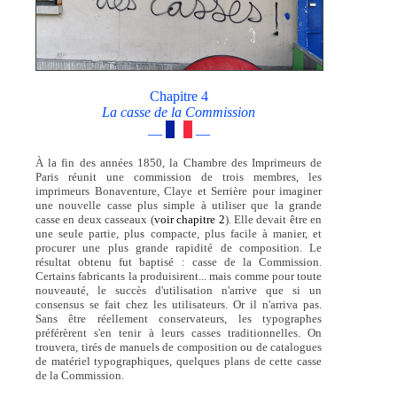
Chapitre 4
La casse de la Commission
—
—
À la fin des années 1850, la Chambre des Imprimeurs de
Paris réunit une commission de trois membres, les
imprimeurs Bonaventure, Claye et Serrière pour imaginer
une nouvelle casse plus simple à utiliser que la grande
casse en deux casseaux (
voir chapitre 2
). Elle devait être en
une seule partie, plus compacte, plus facile à manier, et
procurer une plus grande rapidité de composition. Le
résultat obtenu fut baptisé : casse de la Commission.
Certains fabricants la produisirent... mais comme pour toute
nouveauté, le succès d'utilisation n'arrive que si un
consensus se fait chez les utilisateurs. Or il n'arriva pas.
Sans être réellement conservateurs, les typographes
préférèrent s'en tenir à leurs casses traditionnelles. On
trouvera, tirés de manuels de composition ou de catalogues
de matériel typographiques, quelques plans de cette casse
de la Commission.