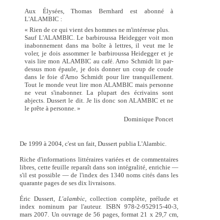
Aux Élysées, Thomas Bernhard est abonné à
L'ALAMBIC :
« Rien de ce qui vient des hommes ne m'intéresse plus.
Sauf L'ALAMBIC. Le barbiroussa Heidegger voit mon
inabonnement dans ma boîte à lettres, il veut me le
voler, je dois assommer le barbiroussa Heidegger et je
vais lire mon ALAMBIC au café. Arno Schmidt lit par-
dessus mon épaule, je dois donner un coup de coude
dans le foie d'Arno Schmidt pour lire tranquillement.
Tout le monde veut lire mon ALAMBIC mais personne
ne veut s'inabonner. La plupart des écrivains sont
abjects. Dussert le dit. Je lis donc son ALAMBIC et ne
le prête à personne. »
Dominique Poncet
De 1999 à 2004, c'est un fait, Dussert publia L'Alambic.
Riche d'informations littéraires variées et de commentaires
libres, cette feuille reparaît dans son intégralité, enrichie —
s'il est possible — de l'index des 1340 noms cités dans les
quarante pages de ses dix livraisons.
Éric Dussert,
L'alambic
, collection complète, prélude et
index nominum par l'auteur. ISBN 978-2-952915-40-3,
mars 2007. Un ouvrage de 56 pages, format 21 x 29,7 cm,