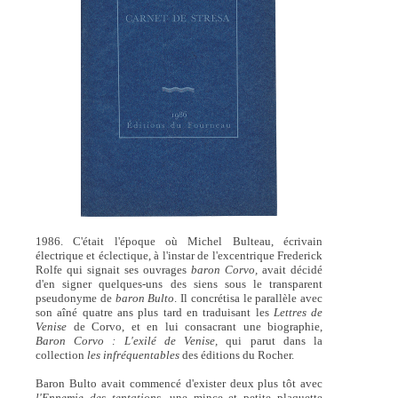
1986. C'était l'époque où Michel Bulteau, écrivain
électrique et éclectique, à l'instar de l'excentrique Frederick
Rolfe qui signait ses ouvrages
baron Corvo,
avait décidé
d'en signer quelques-uns des siens sous le transparent
pseudonyme de
baron Bulto
. Il concrétisa le parallèle avec
son aîné quatre ans plus tard en traduisant les
Lettres de
Venise
de Corvo, et en lui consacrant une biographie,
Baron Corvo : L'exilé de Venise,
qui parut dans la
collection
les infréquentables
des éditions du Rocher.
Baron Bulto avait commencé d'exister deux plus tôt avec
l'Ennemie des tentations,
une mince et petite plaquette