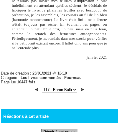
Je n'allais pas laisser mes feuilles d'impression à plat
indéfiniment en attendant qu'elles sèchent. Je décidais de
fabriquer le livre. Je pliais les feuilles avec beaucoup de
précaution, je les assemblais, les cousais au fil de lin bleu
(harmonie monochrome). Le livre était fini... mais l'encre
n'était toujours pas sèche. En tournant les pages, on
entendait un petit bruit crrrr, un peu, mais en plus ténu,
comme le scratch des fermetures autoagrippantes.
Périodiquement, je me rendais dans mes stocks pour vérifier
si le petit bruit existait encore. Il fallut cinq ans pour que je
ne l'entende plus.
janvier 2021
Date de création :
23/01/2021 @ 16:10
Catégorie :
Les livres commentés -
Fourneau
Page lue
10447 fois
Réactions à cet article
Réagir à cet article