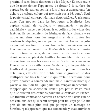
proximité sans doute des eaux du lac Majeur. Et j'eus envie
que le texte donne l'apparence de flotter à la surface du
papier. Peu de papiers sont à la fois bleus et transparents (en
dehors du calque coloré qui n'existait pas à l'époque). Seul
le papier cristal correspondait aux deux critères. Je m'enquis
donc d'en trouver dans les boutiques spécialisées. Les
papiers cristal de couleurs – surnommés « papiers
cathédrale » parce que découpés et collés sur les vitres des
fenêtres, ils permettaient de fabriquer de faux vitraux – se
trouvaient dans tous les magasins et dans toutes les
couleurs fabriquées, mais en petite quantité. Aucun magasin
ne pouvait me fournir le nombre de feuilles nécessaires à
l'impression de mon édition. Il m'aurait fallu faire la tournée
des officines de Paris, de banlieue... et de province pour
réunir mon comptant de feuilles. Impossible, irréaliste. Je
dus me tourner vers les grossistes. Je n'en trouvais aucun en
France, mais un en Allemagne. Seulement, si la quantité de
feuilles dont j'avais besoin était trop importante pour les
détaillants, elle était trop petite pour le grossiste. Je dus
multiplier par trois la quantité qui m'était nécessaire pour
pouvoir passer la commande minimale. L'interlocutrice que
j'avais au bout du fil – qui parlait un français impeccable –
m'apprit que sa société ne livrait pas par la Poste mais
qu'elle affrétait des camions pour une succursale en France.
Ma ridicule commande partirait en bouche-trou dans l'un de
ces camions dès qu'il serait rempli pour un voyage. Ce fut
près de six mois plus tard que je reçus un message de
Strasbourg m'apprenant que ma commande y était arrivée et