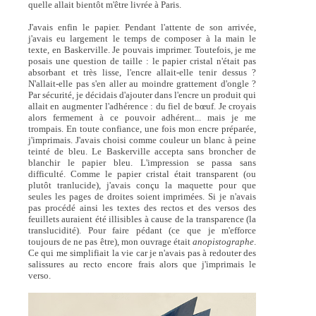
quelle allait bientôt m'être livrée à Paris.
J'avais enfin le papier. Pendant l'attente de son arrivée,
j'avais eu largement le temps de composer à la main le
texte, en Baskerville. Je pouvais imprimer. Toutefois, je me
posais une question de taille : le papier cristal n'était pas
absorbant et très lisse, l'encre allait-elle tenir dessus ?
N'allait-elle pas s'en aller au moindre grattement d'ongle ?
Par sécurité, je décidais d'ajouter dans l'encre un produit qui
allait en augmenter l'adhérence : du fiel de bœuf. Je croyais
alors fermement à ce pouvoir adhérent... mais je me
trompais. En toute confiance, une fois mon encre préparée,
j'imprimais. J'avais choisi comme couleur un blanc à peine
teinté de bleu. Le Baskerville accepta sans broncher de
blanchir le papier bleu. L'impression se passa sans
difficulté. Comme le papier cristal était transparent (ou
plutôt tranlucide), j'avais conçu la maquette pour que
seules les pages de droites soient imprimées. Si je n'avais
pas procédé ainsi les textes des rectos et des versos des
feuillets auraient été illisibles à cause de la transparence (la
translucidité). Pour faire pédant (ce que je m'efforce
toujours de ne pas être), mon ouvrage était
anopistographe
.
Ce qui me simplifiait la vie car je n'avais pas à redouter des
salissures au recto encore frais alors que j'imprimais le
verso.