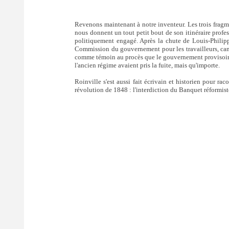
Revenons maintenant à notre inventeur. Les trois fragm
nous donnent un tout petit bout de son itinéraire profe
politiquement engagé. Après la chute de Louis-Philipp
Commission du gouvernement pour les travailleurs, cand
comme témoin au procès que le gouvernement provisoire a
l'ancien régime avaient pris la fuite, mais qu'importe.
Roinville s'est aussi fait écrivain et historien pour rac
révolution de 1848 : l'interdiction du Banquet réformis