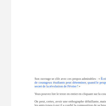
Son ouvrage se clôt avec ces propos admirables : «
Écri
de courageux étudiants peut déterminer, quand le peuple
secret de la révolution de Février !
»
Vous pouvez lire le texte en entier en cliquant sur la cou
On peut, certes, avoir une orthographe défaillante, mais
les amis typos à qui il a confié la composition de sa broc