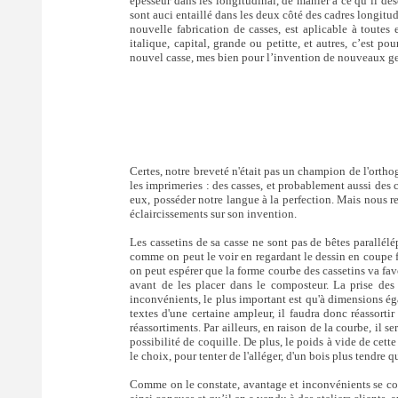
épesseur dans les longitudinal, de manier à ce qu’il dés
sont auci entaillé dans les deux côté des cadres longitud
nouvelle fabrication de casses, est aplicable à toutes
italique, capital, grande ou petitte, et autres, c’est 
nouvel casse, mes bien pour l’invention de nouveaux genr
Certes, notre breveté n'était pas un champion de l'orthogr
les imprimeries : des casses, et probablement aussi des coi
eux, posséder notre langue à la perfection. Mais nous 
éclaircissements sur son invention.
Les cassetins de sa casse ne sont pas de bêtes parallél
comme on peut le voir en regardant le dessin en coupe f
on peut espérer que la forme courbe des cassetins va favo
avant de les placer dans le composteur. La prise des c
inconvénients, le plus important est qu'à dimensions ég
textes d'une certaine ampleur, il faudra donc réassorti
réassortiments. Par ailleurs, en raison de la courbe, il s
possibilité de coquille. De plus, le poids à vide de cette
le choix, pour tenter de l'alléger, d'un bois plus tendre q
Comme on le constate, avantage et inconvénients se cont