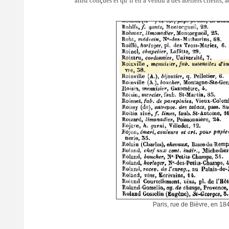
ainsi conçues et qu’il en a vendu à des ateliers clients, 
Paris, rue de Bièvre, en 18