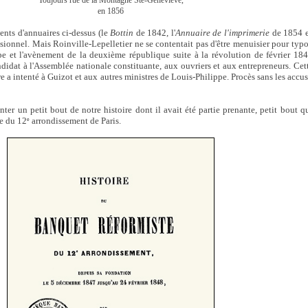
Toujours rue de la Montagne Ste-Geneviève,
en 1856
ents d'annuaires ci-dessus (le
Bottin
de 1842, l'
Annuaire de l'imprimerie
de 1854 e
ssionnel. Mais Roinville-Lepelletier ne se contentait pas d'être menuisier pour typ
e et l'avènement de la deuxième république suite à la révolution de février 184
idat à l'Assemblée nationale constituante, aux ouvriers et aux entrepreneurs. Ce
 intenté à Guizot et aux autres ministres de Louis-Philippe. Procès sans les accus
onter un petit bout de notre histoire dont il avait été partie prenante, petit bout q
te du 12
arrondissement de Paris.
e