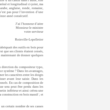
re d’un castin dans l’autre, elle
téral et longitudinal ci-joint, ma
arabe, anglaise, ronde, romaine,
 n’est pas pour l’invention d’une
uinze anné consécutif.
J’ai l’honneur d’aitre
Monsieur le ministre
votre serviteur
Roinville-Lepelletier
fabriquait des outils en bois pour
est que ses clients étaient censés,
ns maintenant de donner quelques
en direction du compositeur typo,
 ce système ? Dans les avantages,
er les caractères entre les doigts
sser avant leur saisie. Dans les
ionnels. En cas de composition de
sse sera peut être perdu dans les
setin inférieur et ainsi créera une
a construction en bois massif ; et
t un certain nombre de ses casses