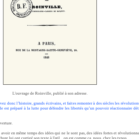
L'ouvrage de Roinville, publié à son adresse.
vez donc l’histoire, grands écrivains, et faites remonter à des siècles les révoluti
 est préparé à la lutte pour défendre les libertés qu’un pouvoir réactionnaire détr
verture.
 avoir en même temps des idées qui ne le sont pas, des idées fortes et révolutionnai
hure lui ont corrigé son texte à l'œil... on est comme ça, nous, chez les typos...