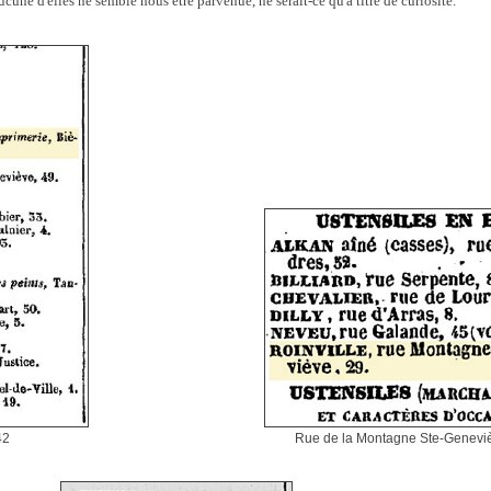
aucune d'elles ne semble nous être parvenue, ne serait-ce qu'à titre de curiosité.
42
Rue de la Montagne Ste-Genevi