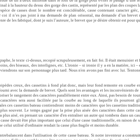
ende de un à deux millième dans le font de la gorge pour éviter le pasage d’une lett
inal à la hauteur du dessu des gorge des castin, représenté par les plan des coupes la
 espèce de casses dont le nombre est concidérable, casse contenant caracter grèc, 
pour coi il n’es pas joint à ma demande de plan orisontal, ma demande d’un brevet
e de les fabriqué, dont je suis l’auteure, le brevet que je désire obtenir est pour q
aphe, le texte ci-dessus, recopié scrupuleusement, en fait foi. Il était menuisier et 
ns, des biseaux, des interlignes, etc. L'ironie – si ironie il y a en la matière, ici – 
reviendrons sur son personnage plus tard. Nous n'en avons pas fini avec lui. Tento
épipèdes creux, des cassetins à fond plat donc, mais leur fond remonte en courbe 
ourni avec la demande de brevet. Quels sont les avantages et les inconvénients de
riser le rangement des caractères parallèlement entre eux. Ainsi, pas besoin de tourn
aractères sera aussi facilitée par la courbe au long de laquelle ils pourront gli
ales ces cassetins bateau contiendront moins de caractères que les cassetins tradit
r plus souvent. Le temps gagné par la prise plus aisée des caractères dans cette ca
era plus aisé, en prenant un caractère d'en entraîner un autre qui tombera dans un cas
 casse devait être plus important que celui d'une casse traditionnelle, en raison de s
ue celui utilisé d'ordinaire rendait la casse plus fragile et moins durable.
rebalancent dans l'utilisation de cette casse bateau. Si notre inventeur a construi