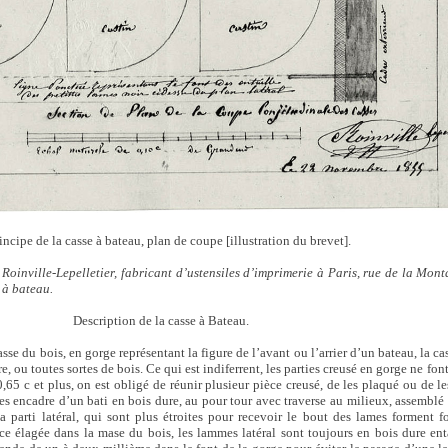
incipe de la casse à bateau, plan de coupe [illustration du brevet].
oinville-Lepelletier, fabricant d’ustensiles d’imprimerie à Paris, rue de la Mon
 à bateau.
Description de la casse à Bateau.
sse du bois, en gorge représentant la figure de l’avant ou l’arrier d’un bateau, la ca
e, ou toutes sortes de bois. Ce qui est indiferrent, les parties creusé en gorge ne fon
0,65 c et plus, on est obligé de réunir plusieur pièce creusé, de les plaqué ou de l
les encadre d’un bati en bois dure, au pour tour avec traverse au milieux, assemblé
 parti latéral, qui sont plus étroites pour recevoir le bout des lames forment f
e élagée dans la mase du bois, les lammes latéral sont toujours en bois dure enta