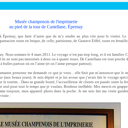
Musée champenois de l'imprimerie
au pied de la tour de Castellane, Épernay
à Épernay, que faire d’autre que de m’y rendre au plus vite pour le visiter. Le
rnacien toute en brique, de celle, parisienne, de Gustave Eiffel, toute en ferraille, 
nay. Nous sommes le 4 mars 2011. Le voyage n’est pas trop long, et il est familier. 
 ils ne sont pas motorisés à deux ou à quatre roues. De Castellane est tout proche 
 à bulles partout où on l’aime (et on l’aime presque partout).
harmante personne me demande ce que je veux... elle finit par m’annoncer que le mu
ue (aux beaux jours). Je suis dépité et je lui avoue que j’avais fait le voyage spéc
ut le toutim... Dans sa grande bonté, l’accueilleuse de clients est passée outre la fe
ut seul pour tout le temps que je voulais. Bonheur ineffable. Mes mercis en grappe 
me toujours, mon appareil photo dans la poche. Je me suis fait ma visite guidée ; 
visite :