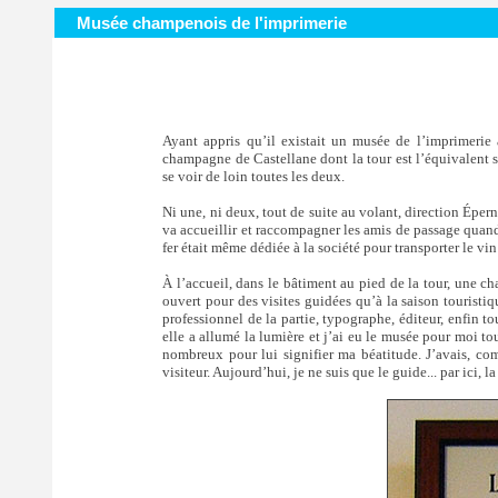
Musée champenois de l'imprimerie
Ayant appris qu’il existait un musée de l’imprimerie 
champagne de Castellane dont la tour est l’équivalent spa
se voir de loin toutes les deux.
Ni une, ni deux, tout de suite au volant, direction Éper
va accueillir et raccompagner les amis de passage quand
fer était même dédiée à la société pour transporter le vin
À l’accueil, dans le bâtiment au pied de la tour, une c
ouvert pour des visites guidées qu’à la saison touristiq
professionnel de la partie, typographe, éditeur, enfin to
elle a allumé la lumière et j’ai eu le musée pour moi to
nombreux pour lui signifier ma béatitude. J’avais, com
visiteur. Aujourd’hui, je ne suis que le guide... par ici, la 