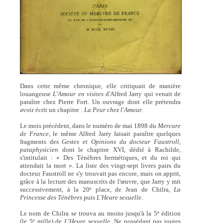
Dans cette même chronique, elle critiquait de manière
louangeuse
L'Amour en visites
d'Alfred Jarry qui venait de
paraître chez Pierre Fort. Un ouvrage dont elle prétendra
avoir écrit un chapitre :
La Peur chez l'Amour.
Le mois précédent, dans le numéro de mai 1898 du
Mercure
de France
, le même Alfred Jarry faisait paraître quelques
fragments des
Gestes et Opinions du docteur Faustroll,
pataphysicien
dont le chapitre XVI, dédié à Rachilde,
s'intitulait : « Des Ténèbres hermétiques, et du roi qui
attendait la mort ». La liste des vingt-sept livres pairs du
docteur Faustroll ne s'y trouvait pas encore, mais on apprit,
grâce à la lecture des manuscrits de l'œuvre, que Jarry y mit
successivement, à la 20
place, de Jean de Chilra,
La
e
Princesse des Ténèbres
puis
L'Heure sexuelle
.
Le nom de Chilra se trouva au moins jusqu'à la 5
édition
e
(le 5
mille) de
L'Heure sexuelle
. Ne possédant pas toutes
e