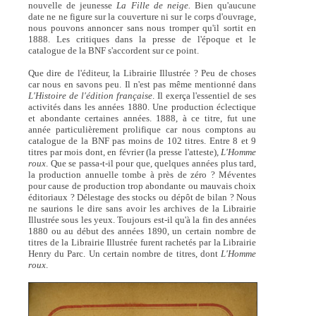
nouvelle de jeunesse
La Fille de neige.
Bien qu'aucune
date ne ne figure sur la couverture ni sur le corps d'ouvrage,
nous pouvons annoncer sans nous tromper qu'il sortit en
1888. Les critiques dans la presse de l'époque et le
catalogue de la BNF s'accordent sur ce point.
Que dire de l'éditeur, la Librairie Illustrée ? Peu de choses
car nous en savons peu. Il n'est pas même mentionné dans
L'Histoire de l'édition française
. Il exerça l'essentiel de ses
activités dans les années 1880. Une production éclectique
et abondante certaines années. 1888, à ce titre, fut une
année particulièrement prolifique car nous comptons au
catalogue de la BNF pas moins de 102 titres. Entre 8 et 9
titres par mois dont, en février (la presse l'atteste),
L'Homme
roux
. Que se passa-t-il pour que, quelques années plus tard,
la production annuelle tombe à près de zéro ? Méventes
pour cause de production trop abondante ou mauvais choix
éditoriaux ? Délestage des stocks ou dépôt de bilan ? Nous
ne saurions le dire sans avoir les archives de la Librairie
Illustrée sous les yeux. Toujours est-il qu'à la fin des années
1880 ou au début des années 1890, un certain nombre de
titres de la Librairie Illustrée furent rachetés par la Librairie
Henry du Parc. Un certain nombre de titres, dont
L'Homme
roux
.