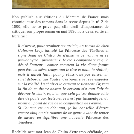
Non publiée aux éditions du Mercure de France mais
chroniqueuse des romans dans la revue depuis le n° 2 de
1890, elle ne se priva pas, clin d'œil d'importance, de
critiquer son propre roman en mai 1896, lors de sa sortie en
librairie :
Il m'arrive, pour terminer cet article, un roman de chez
Calmann Lévy, intitulé
La Princesse des Ténèbres
et
signé Jean de Chilra. Je n'aime ni ce volume ni ce
pseudonyme... prétentieux. Je crois comprendre ce qu'a
désiré l'auteur : conter comment la vie d'une femme
peut être en même temps tout le rêve et toute la réalité ;
mais il aurait fallu, pour y réussir, ne pas laisser un
sujet déborder sur l'autre, c'est-à-dire le rêve empiéter
sur la réalité. La chair et le cerveau se tiennent. Or, vers
la fin de ce drame obscur le cerveau m'a tout l'air de
dévorer la chair, et, bien que cela puisse donner
celle
dite de poule aux lecteurs, ce n'est pas
harmonique,
du
moins au point de vue de la composition de l'œuvre.
Si l'auteur est un débutant, je lui conseille d'écrire
encore cinq ou six romans de ce genre avant de tenter
de mettre en équilibre une nouvelle
Princesse des
Ténèbres.
Rachilde accusant Jean de Chilra d'être trop cérébrale, on