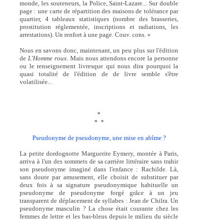
monde, les souteneurs, la Police, Saint-Lazare... Sur double
page : une carte de répartition des maisons de tolérance par
quartier, 4 tableaux statistiques (nombre des brasseries,
prostitution réglementée, inscriptions et radiations, les
arrestations). Un renfort à une page. Couv. cons. »
Nous en savons donc, maintenant, un peu plus sur l'édition
de
L'Homme roux
. Mais nous attendons encore la personne
ou le renseignement livresque qui nous dira pourquoi la
quasi totalité de l'édition de de livre semble s'être
volatilisée...
*
* *
Pseudonyme de pseudonyme, une mise en abîme ?
La petite dordognotte Marguerite Eymery, montée à Paris,
arriva à l'un des sommets de sa carrière littéraire sans trahir
son pseudonyme imaginé dans l'enfance : Rachilde. Là,
sans doute par amusement, elle choisit de substituer par
deux fois à sa signature pseudonymique habituelle un
pseudonyme de pseudonyme forgé grâce à un jeu
transparent de déplacement de syllabes : Jean de Chilra. Un
pseudonyme masculin ? La chose était courante chez les
femmes de lettre et les bas-bleus depuis le milieu du siècle