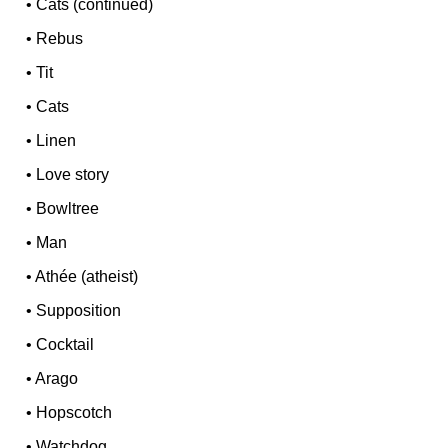
•
Cats (continued)
•
Rebus
•
Tit
•
Cats
•
Linen
•
Love story
•
Bowltree
•
Man
•
Athée (atheist)
•
Supposition
•
Cocktail
•
Arago
•
Hopscotch
•
Watchdog