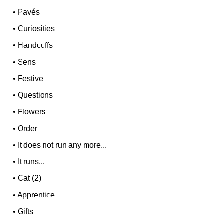
•
Pavés
•
Curiosities
•
Handcuffs
•
Sens
•
Festive
•
Questions
•
Flowers
•
Order
•
It does not run any more...
•
It runs...
•
Cat (2)
•
Apprentice
•
Gifts