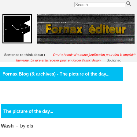
Sentence to think about :
On n’a besoin d’aucune justification pour dire la stupidité
humaine. La dire et la répéter pour en forcer l’assimilation.
Soulignac
Fornax Blog (& archives) - The picture of the day...
The picture of the day...
Wash
- by
cls