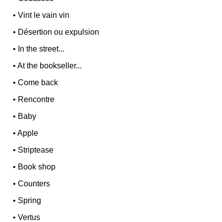
•
Vint le vain vin
•
Désertion ou expulsion
•
In the street...
•
At the bookseller...
•
Come back
•
Rencontre
•
Baby
•
Apple
•
Striptease
•
Book shop
•
Counters
•
Spring
•
Vertus