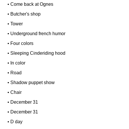
•
Come back at Ognes
•
Butcher's shop
•
Tower
•
Underground french humor
•
Four colors
•
Sleeping Cinderiding hood
•
In color
•
Road
•
Shadow puppet show
•
Chair
•
December 31
•
December 31
•
D day