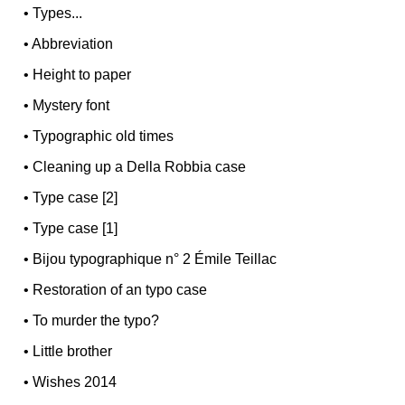
•
Types...
•
Abbreviation
•
Height to paper
•
Mystery font
•
Typographic old times
•
Cleaning up a Della Robbia case
•
Type case [2]
•
Type case [1]
•
Bijou typographique n° 2 Émile Teillac
•
Restoration of an typo case
•
To murder the typo?
•
Little brother
•
Wishes 2014