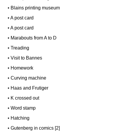
•
Blains printing museum
•
A post card
•
A post card
•
Marabouts from A to D
•
Treading
•
Visit to Bannes
•
Homework
•
Curving machine
•
Haas and Frutiger
•
K crossed out
•
Word stamp
•
Hatching
•
Gutenberg in comics [2]