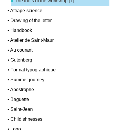
The tools of the workshop [1]
•
Attrape-science
•
Drawing of the letter
•
Handbook
•
Atelier de Saint-Maur
•
Au courant
•
Gutenberg
•
Format typographique
•
Summer journey
•
Apostrophe
•
Baguette
•
Saint-Jean
•
Childishnesses
•
Logo