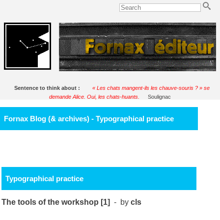
Sentence to think about :
« Les chats mangent-ils les chauve-souris ? » se
demande Alice. Oui, les chats-huants.
Soulignac
Fornax Blog (& archives) - Typographical practice
Typographical practice
The tools of the workshop [1]
- by
cls