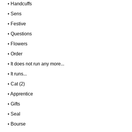
•
Handcuffs
•
Sens
•
Festive
•
Questions
•
Flowers
•
Order
•
It does not run any more...
•
It runs...
•
Cat (2)
•
Apprentice
•
Gifts
•
Seal
•
Bourse