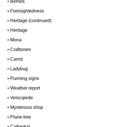
•
Berries
•
Foresightedness
•
Heritage (continued)
•
Heritage
•
Mona
•
Craftsmen
•
Carrot
•
Ladybug
•
Punning signs
•
Weather report
•
Velocipede
•
Mysterious shop
•
Plane tree
•
Cathedral