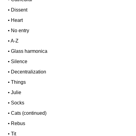
•
Dissent
•
Heart
•
No entry
•
A-Z
•
Glass harmonica
•
Silence
•
Decentralization
•
Things
•
Julie
•
Socks
•
Cats (continued)
•
Rebus
•
Tit