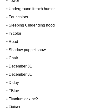
•
Tower
•
Underground french humor
•
Four colors
•
Sleeping Cinderiding hood
•
In color
•
Road
•
Shadow puppet show
•
Chair
•
December 31
•
December 31
•
D day
•
TBlue
•
Titanium or zinc?
•
Flakes