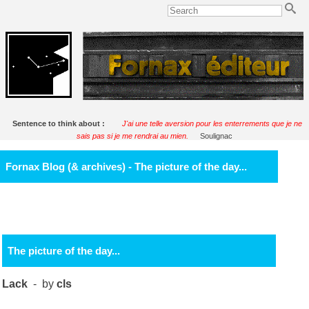
Sentence to think about :
J'ai une telle aversion pour les enterrements que je ne
sais pas si je me rendrai au mien.
Soulignac
Fornax Blog (& archives) - The picture of the day...
The picture of the day...
Lack
- by
cls