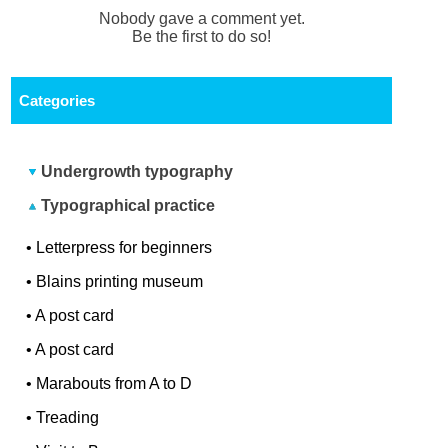
Nobody gave a comment yet.
Be the first to do so!
Categories
Undergrowth typography
Typographical practice
•
Letterpress for beginners
•
Blains printing museum
•
A post card
•
A post card
•
Marabouts from A to D
•
Treading