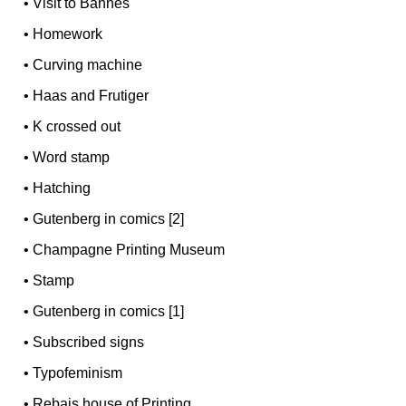
•
Visit to Bannes
•
Homework
•
Curving machine
•
Haas and Frutiger
•
K crossed out
•
Word stamp
•
Hatching
•
Gutenberg in comics [2]
•
Champagne Printing Museum
•
Stamp
•
Gutenberg in comics [1]
•
Subscribed signs
•
Typofeminism
•
Rebais house of Printing