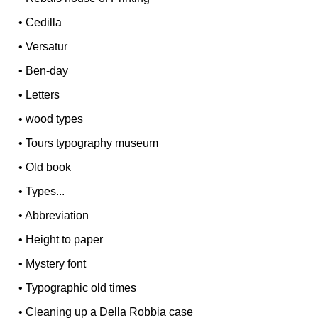
•
Cedilla
•
Versatur
•
Ben-day
•
Letters
•
wood types
•
Tours typography museum
•
Old book
•
Types...
•
Abbreviation
•
Height to paper
•
Mystery font
•
Typographic old times
•
Cleaning up a Della Robbia case