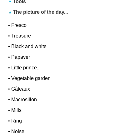
Tools
The picture of the day...
•
Fresco
•
Treasure
•
Black and white
•
Papaver
•
Little prince...
•
Vegetable garden
•
Gâteaux
•
Macrosillon
•
Mills
•
Ring
•
Noise