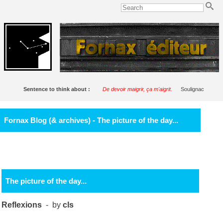
Sentence to think about :
De devoir maigrir, ça m'aigrit.
Soulignac
Fornax Blog (& archives) - The picture of the day...
The picture of the day...
Reflexions
- by
cls