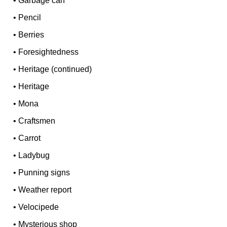
•
Garbage can
•
Pencil
•
Berries
•
Foresightedness
•
Heritage (continued)
•
Heritage
•
Mona
•
Craftsmen
•
Carrot
•
Ladybug
•
Punning signs
•
Weather report
•
Velocipede
•
Mysterious shop