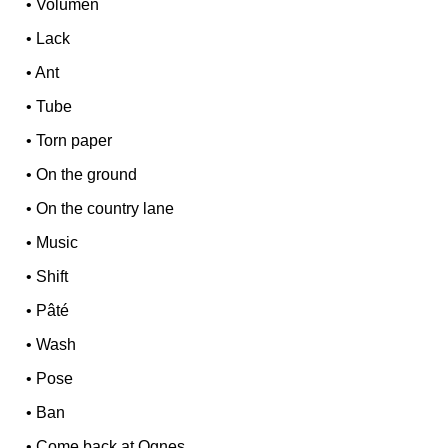
•
Volumen
•
Lack
•
Ant
•
Tube
•
Torn paper
•
On the ground
•
On the country lane
•
Music
•
Shift
•
Pâté
•
Wash
•
Pose
•
Ban
•
Come back at Ognes