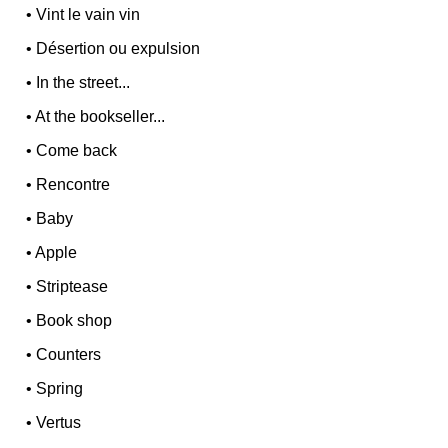
•
Vint le vain vin
•
Désertion ou expulsion
•
In the street...
•
At the bookseller...
•
Come back
•
Rencontre
•
Baby
•
Apple
•
Striptease
•
Book shop
•
Counters
•
Spring
•
Vertus