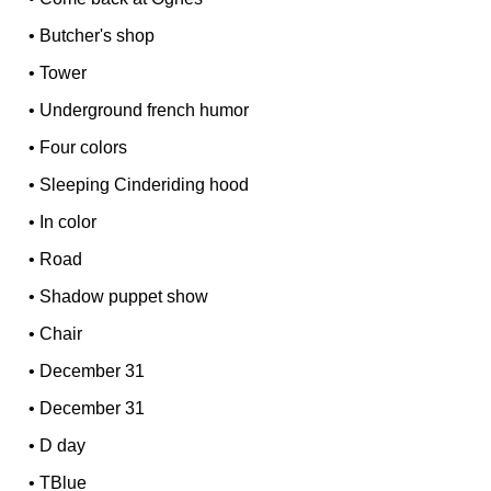
•
Butcher's shop
•
Tower
•
Underground french humor
•
Four colors
•
Sleeping Cinderiding hood
•
In color
•
Road
•
Shadow puppet show
•
Chair
•
December 31
•
December 31
•
D day
•
TBlue