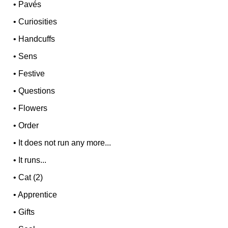
•
Pavés
•
Curiosities
•
Handcuffs
•
Sens
•
Festive
•
Questions
•
Flowers
•
Order
•
It does not run any more...
•
It runs...
•
Cat (2)
•
Apprentice
•
Gifts