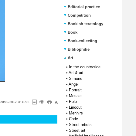
Editorial practice
Competition
Bookish teratology
Book
Book-collecting
Bibliophilie
Art
•
In the countryside
•
Art & ad
•
Simone
•
Angel
•
Portrait
•
Mosaic
•
Pole
n
20/02/2012 @ 11:03
•
Linocut
•
Menhirs
•
Code
•
Street artists
•
Street art