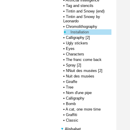
•
Artificial intelligence
•
Tag and stencils
•
Tintin and Snowy (end)
•
Tintin and Snowy by
Leonardo
•
Chromolithography
Installation
•
Calligraphy [2]
•
Ugly stickers
•
Eyes
•
Characters
•
The franc come back
•
Spray [2]
•
NNuit des musées [2]
•
Nuit des musées
•
Giraffe
•
Tree
•
Nom d'une pipe
•
Calligraphy
•
Bomb
•
A cat, one more time
•
Graffiti
•
Classic
Alphabet