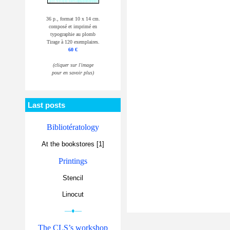
36 p., format 10 x 14 cm.
composé et imprimé en
typographie au plomb
Tirage à 120 exemplaires.
60 €
(cliquer sur l'image
pour en savoir plus)
Last posts
Bibliotératology
At the bookstores [1]
Printings
Stencil
Linocut
—♦—
The CLS’s workshop