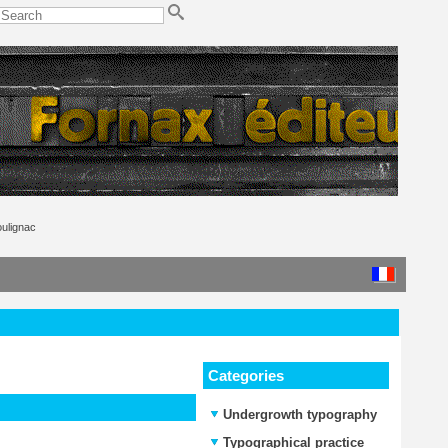
ulignac
Categories
Undergrowth typography
Typographical practice