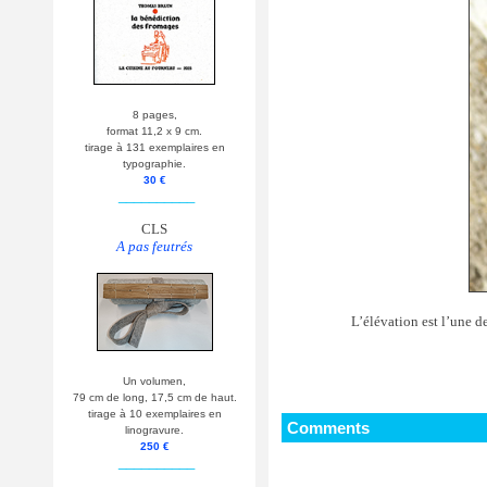
8 pages,
format 11,2 x 9 cm.
tirage à 131 exemplaires en
typographie.
30 €
__________
CLS
A pas feutrés
L’élévation est l’une d
Un volumen,
79 cm de long, 17,5 cm de haut.
tirage à 10 exemplaires en
Comments
linogravure.
250 €
__________