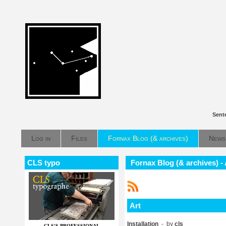
Sent
Log in
Files
Fornax Blog (& archives)
News
CLS typo
Fornax Blog (& archives) - 
Art
Installation
- by
cls
CLS'S PROFESSIONAL