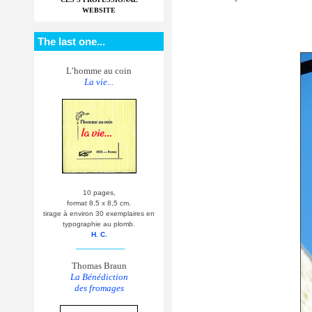
WEBSITE
The last one...
L’homme au coin
La vie...
10 pages,
format 8,5 x 8,5 cm.
tirage à environ 30 exemplaires en
typographie au plomb.
H. C.
__________
Thomas Braun
La Bénédiction
des fromages