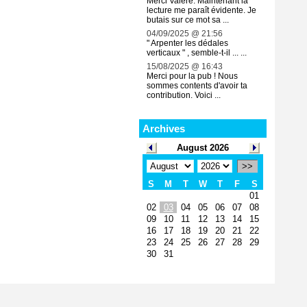
Merci Valère. Maintenant la
lecture me paraît évidente. Je
butais sur ce mot sa ...
04/09/2025 @ 21:56
" Arpenter les dédales
verticaux " , semble-t-il ... ...
15/08/2025 @ 16:43
Merci pour la pub ! Nous
sommes contents d'avoir ta
contribution. Voici ...
Archives
August 2026
>>
S
M
T
W
T
F
S
01
02
03
04
05
06
07
08
09
10
11
12
13
14
15
16
17
18
19
20
21
22
23
24
25
26
27
28
29
30
31