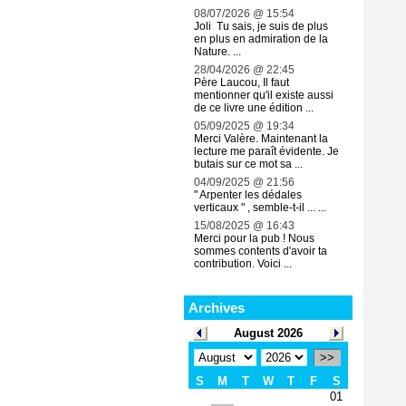
08/07/2026 @ 15:54
Joli Tu sais, je suis de plus
en plus en admiration de la
Nature. ...
28/04/2026 @ 22:45
Père Laucou, Il faut
mentionner qu'il existe aussi
de ce livre une édition ...
05/09/2025 @ 19:34
Merci Valère. Maintenant la
lecture me paraît évidente. Je
butais sur ce mot sa ...
04/09/2025 @ 21:56
" Arpenter les dédales
verticaux " , semble-t-il ... ...
15/08/2025 @ 16:43
Merci pour la pub ! Nous
sommes contents d'avoir ta
contribution. Voici ...
Archives
August 2026
>>
S
M
T
W
T
F
S
01