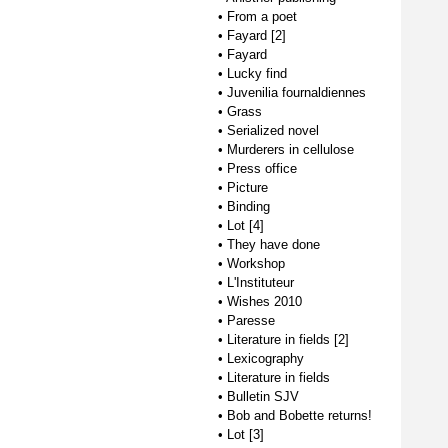
•
From a poet
•
Fayard [2]
•
Fayard
•
Lucky find
•
Juvenilia fournaldiennes
•
Grass
•
Serialized novel
•
Murderers in cellulose
•
Press office
•
Picture
•
Binding
•
Lot [4]
•
They have done
•
Workshop
•
L'Instituteur
•
Wishes 2010
•
Paresse
•
Literature in fields [2]
•
Lexicography
•
Literature in fields
•
Bulletin SJV
•
Bob and Bobette returns!
•
Lot [3]