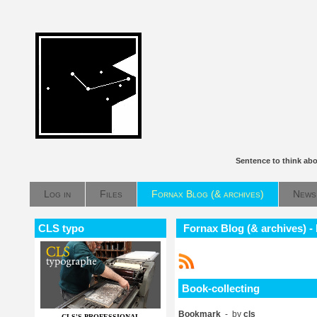
Sentence to think ab
Log in
Files
Fornax Blog (& archives)
News
CLS typo
Fornax Blog (& archives) -
Book-collecting
Bookmark
- by
cls
CLS'S PROFESSIONAL