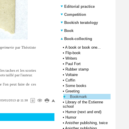
Editorial practice
Competition
Bookish teratology
Book
Book-collecting
mprimerie
par Théotiste
•
A book or book one...
•
Flip-book
•
Writers
•
Paul Fort
•
Rubber stamp
es taches et les scories
•
Voltaire
ts taillé par l'auteur.
•
Coffin
 l'on peut faire de ces
•
Some books
•
Greeting
Bookmark
n
03/01/2013 @ 11:38
•
Library of the Estienne
school
•
Humor (next and end)
•
Humor
•
Anisther publishing, twice
•
Anisther publishing