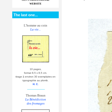
WEBSITE
The last one...
L’homme au coin
La vie...
10 pages,
format 8,5 x 8,5 cm.
tirage à environ 30 exemplaires en
typographie au plomb.
H. C.
__________
Thomas Braun
La Bénédiction
des fromages