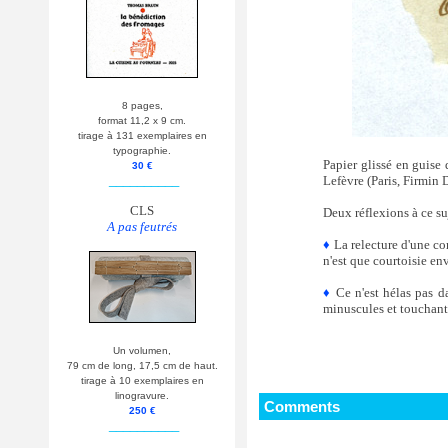
8 pages,
format 11,2 x 9 cm.
tirage à 131 exemplaires en
typographie.
Papier glissé en guise
30 €
__________
Lefèvre (Paris, Firmin 
CLS
Deux réflexions à ce su
A pas feutrés
♦
La relecture d'une com
n'est que courtoisie env
♦
Ce n'est hélas pas d
minuscules et touchante
Un volumen,
79 cm de long, 17,5 cm de haut.
tirage à 10 exemplaires en
linogravure.
Comments
250 €
__________