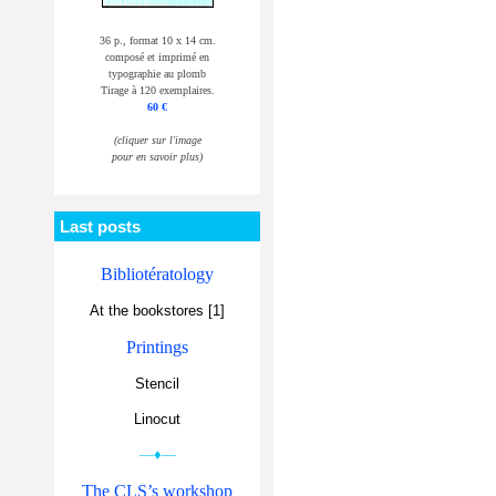
36 p., format 10 x 14 cm.
composé et imprimé en
typographie au plomb
Tirage à 120 exemplaires.
60 €
(cliquer sur l'image
pour en savoir plus)
Last posts
Bibliotératology
At the bookstores [1]
Printings
Stencil
Linocut
—♦—
The CLS’s workshop