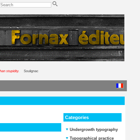
than stupidity.
Soulignac
Categories
Undergrowth typography
Typographical practice