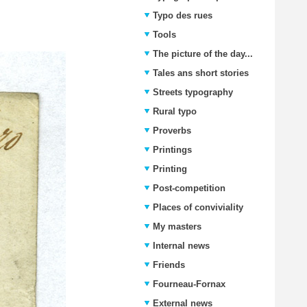
Typo des rues
Tools
The picture of the day...
Tales ans short stories
Streets typography
Rural typo
Proverbs
Printings
Printing
Post-competition
Places of conviviality
My masters
Internal news
Friends
Fourneau-Fornax
External news