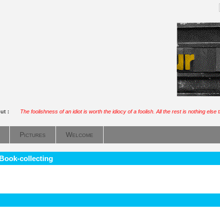
out :
The foolishness of an idiot is worth the idiocy of a foolish. All the rest is nothing else 
Pictures
Welcome
 Book-collecting