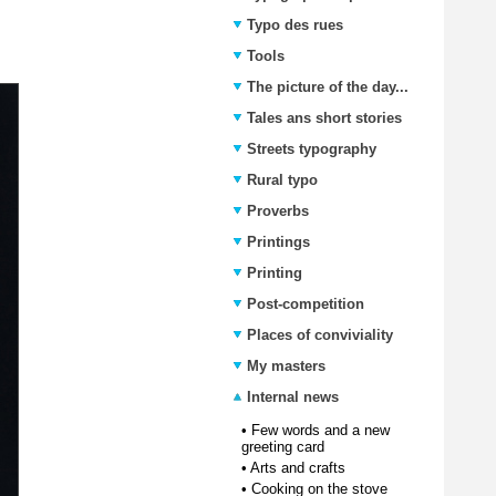
Typo des rues
Tools
The picture of the day...
Tales ans short stories
Streets typography
Rural typo
Proverbs
Printings
Printing
Post-competition
Places of conviviality
My masters
Internal news
•
Few words and a new
greeting card
•
Arts and crafts
•
Cooking on the stove