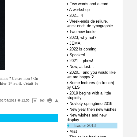
•
Few words and a card
•
A workshop
•
202... 4
•
Week-ends de reliure,
week-ends de typographie
•
Two new books
•
2023, why not?
•
JEMA
•
2022 is coming
•
Speaker! ...
•
2021... phew!
•
New, at last...
•
2020... and you would like
we are happy ?
lemme ? Certes non ! On
•
Some lectures (in french)
'hier 1
avril, c'était le
er
by CLS
•
2019 begins with a little
stupidity
02/04/2013 @ 12:55
•
Novlety springtime 2018
•
New year then new wishes
•
New wishes and new
display
Easter 2013
•
Mist