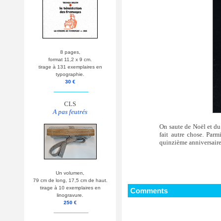
8 pages,
format 11,2 x 9 cm.
tirage à 131 exemplaires en
typographie.
30 €
__________
CLS
A pas feutrés
On saute de Noël et du
fait autre chose. Parm
quinzième anniversaire 
Un volumen,
79 cm de long, 17,5 cm de haut.
tirage à 10 exemplaires en
Comments
linogravure.
250 €
__________