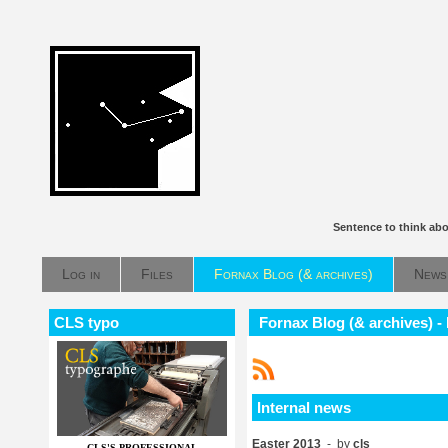
Sentence to think ab
Log in
Files
Fornax Blog (& archives)
News
CLS typo
Fornax Blog (& archives) -
Internal news
Easter 2013
- by
cls
CLS'S PROFESSIONAL