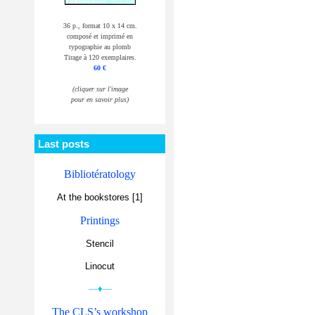
36 p., format 10 x 14 cm.
composé et imprimé en
typographie au plomb
Tirage à 120 exemplaires.
60 €
(cliquer sur l'image
pour en savoir plus)
Last posts
Bibliotératology
At the bookstores [1]
Printings
Stencil
Linocut
—♦—
The CLS’s workshop