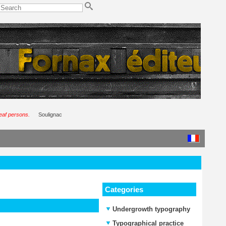
deaf persons.
Soulignac
Categories
Undergrowth typography
Typographical practice