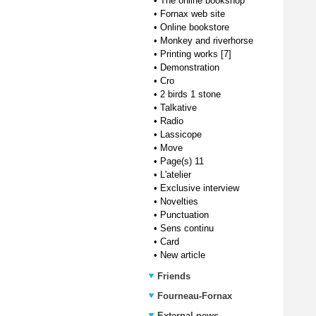
•
The online bookshop
•
Fornax web site
•
Online bookstore
•
Monkey and riverhorse
•
Printing works [7]
•
Demonstration
•
Cro
•
2 birds 1 stone
•
Talkative
•
Radio
•
Lassicope
•
Move
•
Page(s) 11
•
L'atelier
•
Exclusive interview
•
Novelties
•
Punctuation
•
Sens continu
•
Card
•
New article
Friends
Fourneau-Fornax
External news