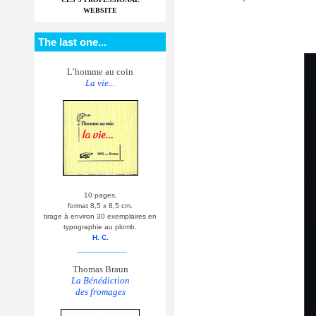
WEBSITE
The last one...
L’homme au coin
La vie...
10 pages,
format 8,5 x 8,5 cm.
tirage à environ 30 exemplaires en
typographie au plomb.
H. C.
__________
Thomas Braun
La Bénédiction
des fromages