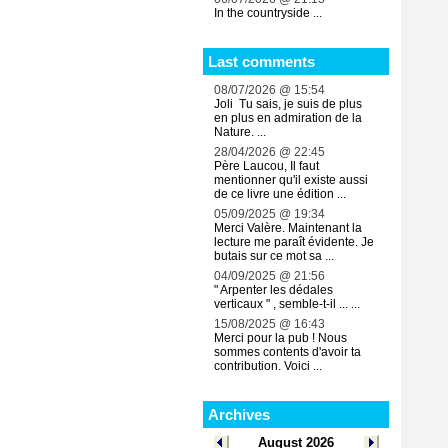
In the countryside ...
Last comments
08/07/2026 @ 15:54
Joli Tu sais, je suis de plus
en plus en admiration de la
Nature. ...
28/04/2026 @ 22:45
Père Laucou, Il faut
mentionner qu'il existe aussi
de ce livre une édition ...
05/09/2025 @ 19:34
Merci Valère. Maintenant la
lecture me paraît évidente. Je
butais sur ce mot sa ...
04/09/2025 @ 21:56
" Arpenter les dédales
verticaux " , semble-t-il ... ...
15/08/2025 @ 16:43
Merci pour la pub ! Nous
sommes contents d'avoir ta
contribution. Voici ...
Archives
August 2026