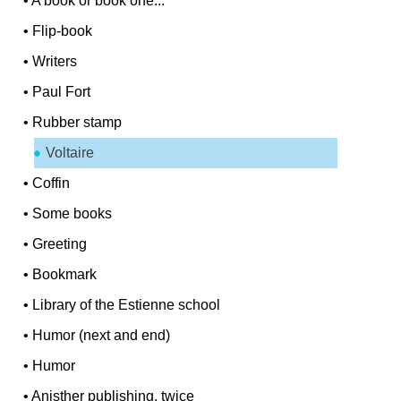
•
A book or book one...
•
Flip-book
•
Writers
•
Paul Fort
•
Rubber stamp
Voltaire
•
Coffin
•
Some books
•
Greeting
•
Bookmark
•
Library of the Estienne school
•
Humor (next and end)
•
Humor
•
Anisther publishing, twice