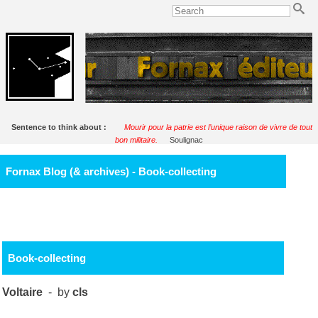
Sentence to think about :
Mourir pour la patrie est l’unique raison de vivre de tout
bon militaire.
Soulignac
Fornax Blog (& archives) - Book-collecting
Book-collecting
Voltaire
- by
cls