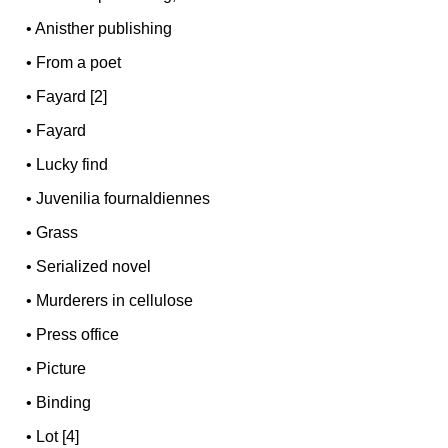
•
Anisther publishing
•
From a poet
•
Fayard [2]
•
Fayard
•
Lucky find
•
Juvenilia fournaldiennes
•
Grass
•
Serialized novel
•
Murderers in cellulose
•
Press office
•
Picture
•
Binding
•
Lot [4]