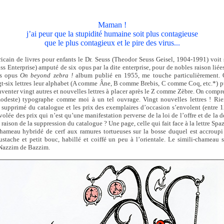
Maman !
j’ai peur que la stupidité humaine soit plus contagieuse
que le plus contagieux et le pire des virus...
icain de livres pour enfants le Dr. Seuss (Theodor Seuss Geisel, 1904-1991) voit
uss Enterprise) amputé de six opus par la dite enterprise, pour de nobles raison liée
es opus
On beyond zebra !
album publié en 1955, me touche particulièrement. 
ngt-six lettres leur alphabet (A comme Âne, B comme Brebis, C comme Coq, etc.*) pui
venter vingt autres et nouvelles lettres à placer après le Z comme Zèbre. On compre
odeste) typographe comme moi à un tel ouvrage. Vingt nouvelles lettres ! Ri
t supprimé du catalogue et les prix des exemplaires d’occasion s’envolent (entre 1
volée des prix qui n’est qu’une manifestation perverse de la loi de l’offre et de la 
raison de la suppression du catalogue ? Une page, celle qui fait face à la lettre Spa
hameau hybridé de cerf aux ramures tortueuses sur la bosse duquel est accroup
stache et petit bouc, habillé et coiffé un peu à l’orientale. Le simili-chameau 
 Nazzim de Bazzim.