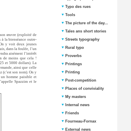
Typo des rues
Tools
The picture of the day...
Tales ans short stories
 son œuvre (exploité de
s à la bienséance outre-
Streets typography
On y voit deux jeunes
Rural typo
s, dans la foulée, l’un
ndra aisément l’intérêt
Proverbs
en de moins que cela !
25 et 5000 dollars). La
Printings
demande, ainsi que celle
zz (c’est son nom). On y
Printing
i un homme paisible et
Post-competition
s’appelle Spazzim et le
Places of conviviality
My masters
Internal news
Friends
Fourneau-Fornax
External news