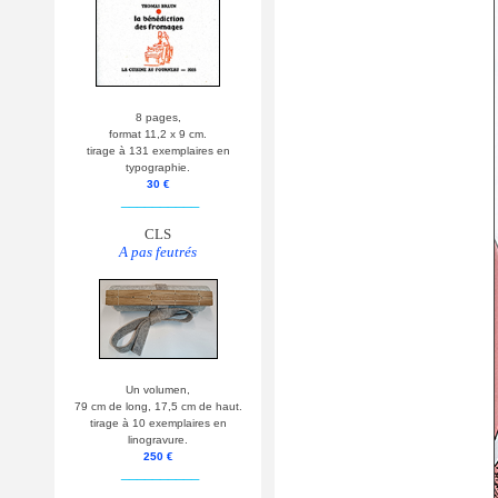
8 pages,
format 11,2 x 9 cm.
tirage à 131 exemplaires en
typographie.
30 €
__________
CLS
A pas feutrés
Un volumen,
79 cm de long, 17,5 cm de haut.
tirage à 10 exemplaires en
linogravure.
250 €
__________