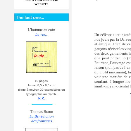
WEBSITE
The last one...
L’homme au coin
La vie...
Un célèbre auteur amér
nos jours par la Dr. Se
atlantique. L’un de c
garçons réviser les vi
des deux garnements in
que peut porter un (m
Pourtant, l’ouvrage es
raison (non pas de l’en
du profit maximum), la 
voit une manière de c
souriant, à longue mou
10 pages,
format 8,5 x 8,5 cm.
simili-moyen-oriental
tirage à environ 30 exemplaires en
typographie au plomb.
H. C.
__________
Thomas Braun
La Bénédiction
des fromages