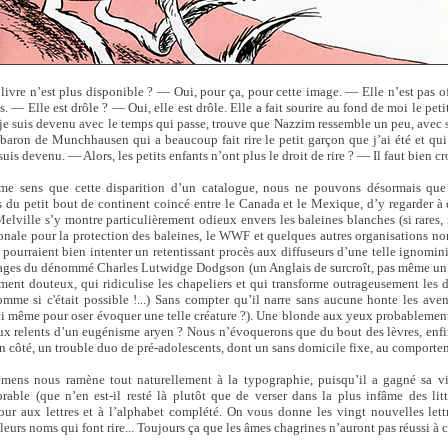
 livre n’est plus disponible ? — Oui, pour ça, pour cette image. — Elle n’est pas o
. — Elle est drôle ? — Oui, elle est drôle. Elle a fait sourire au fond de moi le peti
je suis devenu avec le temps qui passe, trouve que Nazzim ressemble un peu, avec
u baron de Munchhausen qui a beaucoup fait rire le petit garçon que j’ai été et qui 
is devenu. — Alors, les petits enfants n’ont plus le droit de rire ? — Il faut bien cr
me sens que cette disparition d’un catalogue, nous ne pouvons désormais que
s du petit bout de continent coincé entre le Canada et le Mexique, d’y regarder à 
Melville s’y montre particulièrement odieux envers les baleines blanches (si rares
ionale pour la protection des baleines, le WWF et quelques autres organisations 
 pourraient bien intenter un retentissant procès aux diffuseurs d’une telle ignominie
ages du dénommé Charles Lutwidge Dodgson (un Anglais de surcroît, pas même un
ent douteux, qui ridiculise les chapeliers et qui transforme outrageusement les d
omme si c'était possible !...) Sans compter qu’il narre sans aucune honte les avent
lui même pour oser évoquer une telle créature ?). Une blonde aux yeux probablement 
eux relents d’un eugénisme aryen ? Nous n’évoquerons que du bout des lèvres, en
on côté, un trouble duo de pré-adolescents, dont un sans domicile fixe, au comportem
ens nous ramène tout naturellement à la typographie, puisqu’il a gagné sa v
rable (que n’en est-il resté là plutôt que de verser dans la plus infâme des litt
our aux lettres et à l’alphabet complété. On vous donne les vingt nouvelles lett
leurs noms qui font rire... Toujours ça que les âmes chagrines n’auront pas réussi à c