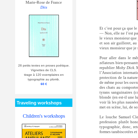
Marie-Rose de France
Dits
Et c’est pour ça que le
— Non, elle ne l’est pas
le vieux monsieur que 
et son air guilleret, a
vieux monsieur que je su
Pour aller dans le mê
zélateurs bien-pensant
26 petits textes en proses poétique.
republier
Moby Dick
. 
Vignettes de CLS.
l’Association internat
tirage à 120 exemplaires en
protection de la nature
typographie au plomb.
de même pour les ouvr
60 €
des chats au comportem
tyrans sanguinaires (c
blonde (en est-il une 
voir là les plus nausé
Traveling workshops
met en scène, lui, de s
Children's workshops
Le louche Samuel Clem
profession plutôt hono
typographie, donc, ret
formes tarabiscotées et 