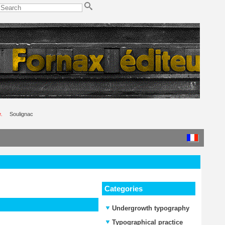
.
Soulignac
Categories
Undergrowth typography
Typographical practice