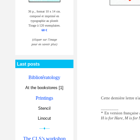
36 p., format 10 x 14 cm.
composé et imprimé en
typographie au plomb
Tirage à 120 exemplaires.
60 €
(cliquer sur l'image
pour en savoir plus)
Last posts
Bibliotératology
At the bookstores [1]
Printings
Cette dernière lettre n'
________
Stencil
* En version française
H is for Hare, M is for 
Linocut
—♦—
The CLS’s workshop