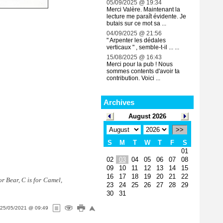
05/09/2025 @ 19:34
Merci Valère. Maintenant la
lecture me paraît évidente. Je
butais sur ce mot sa ...
04/09/2025 @ 21:56
" Arpenter les dédales
verticaux " , semble-t-il ... ...
15/08/2025 @ 16:43
Merci pour la pub ! Nous
sommes contents d'avoir ta
contribution. Voici ...
Archives
August 2026
>>
S
M
T
W
T
F
S
01
02
03
04
05
06
07
08
09
10
11
12
13
14
15
16
17
18
19
20
21
22
for Bear, C is for Camel,
23
24
25
26
27
28
29
30
31
25/05/2021 @ 09:49