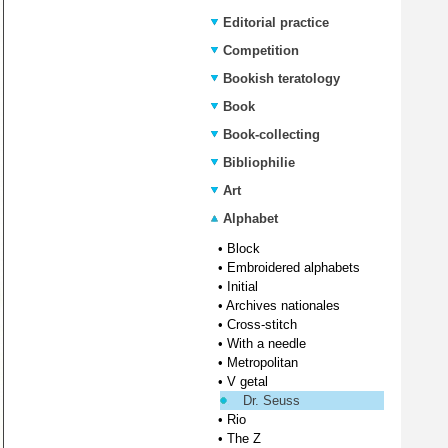
Editorial practice
Competition
Bookish teratology
Book
Book-collecting
Bibliophilie
Art
Alphabet
•
Block
•
Embroidered alphabets
•
Initial
•
Archives nationales
•
Cross-stitch
•
With a needle
•
Metropolitan
•
V getal
Dr. Seuss
•
Rio
•
The Z