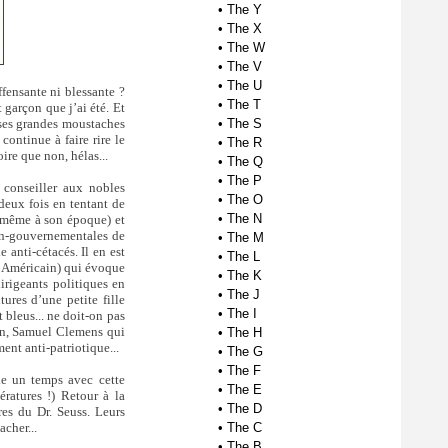
•
The Y
•
The X
•
The W
•
The V
•
The U
ffensante ni blessante ?
•
The T
t garçon que j’ai été. Et
 ses grandes moustaches
•
The S
continue à faire rire le
•
The R
oire que non, hélas...
•
The Q
•
The P
 conseiller aux nobles
•
The O
deux fois en tentant de
•
The N
, même à son époque) et
non-gouvernementales de
•
The M
 anti-cétacés. Il en est
•
The L
 Américain) qui évoque
•
The K
irigeants politiques en
•
The J
ures d’une petite fille
•
The I
bleus... ne doit-on pas
fin, Samuel Clemens qui
•
The H
ent anti-patriotique...
•
The G
•
The F
ie un temps avec cette
•
The E
ératures !) Retour à la
•
The D
res du Dr. Seuss. Leurs
acher...
•
The C
•
The B