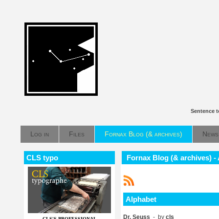
Sentence t
Log in
Files
Fornax Blog (& archives)
News
CLS typo
Fornax Blog (& archives) -
Alphabet
Dr. Seuss
- by
cls
CLS'S PROFESSIONAL