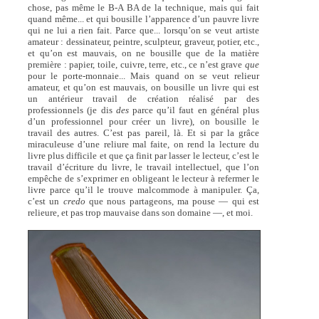
chose, pas même le B-A BA de la technique, mais qui fait
quand même... et qui bousille l’apparence d’un pauvre livre
qui ne lui a rien fait. Parce que... lorsqu’on se veut artiste
amateur : dessinateur, peintre, sculpteur, graveur, potier, etc.,
et qu’on est mauvais, on ne bousille que de la matière
première : papier, toile, cuivre, terre, etc., ce n’est grave
que
pour le porte-monnaie... Mais quand on se veut relieur
amateur, et qu’on est mauvais, on bousille un livre qui est
un antérieur travail de création réalisé par des
professionnels (je dis
des
parce qu’il faut en général plus
d’un professionnel pour créer un livre), on bousille le
travail des autres. C’est pas pareil, là. Et si par la grâce
miraculeuse d’une reliure mal faite, on rend la lecture du
livre plus difficile et que ça finit par lasser le lecteur, c’est le
travail d’écriture du livre, le travail intellectuel, que l’on
empêche de s’exprimer en obligeant le lecteur à refermer le
livre parce qu’il le trouve malcommode à manipuler. Ça,
c’est un
credo
que nous partageons, ma pouse — qui est
relieure, et pas trop mauvaise dans son domaine —, et moi.