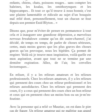
enfants, chiens, chats, poissons rouges... sans compter les
baleines, les koalas, les ornithorynques et les
hippocampes... Et tout ce qu’il trouve à nous bonnir, c’est
une plainte lamentable et ridicule au sujet d’un bouquin
mal relié dont, personnellement, tout un chacun se fout
depuis son premier Enid Blyton... »
Disons que, pour m’éviter de penser en permanence à tout
cela et à inaugurer une grandiose dépression,
a marvelous
nervous breakdown
comme qu’on dit outre-
channel,
j’ai
décidé, de temps en temps, de parler de choses sérieuses,
certes, mais moins graves que les plus graves des choses
graves qu’on provoque, nous les bipèdes. Ça permet de
respirer. Voilà où je trouve mon inspiration, voilà quelle est
mon aspiration, avant que tout ne se termine par une
dernière expiration. Allez, de l’air, les cervelles
lectoresques...
En reliure, il y a les relieurs amateurs et les relieurs
professionnels. Chez les relieurs amateurs, il y a les relieurs
qui prennent des cours chez un relieur professionnel et les
relieurs autodidactes. Chez les relieurs qui prennent des
cours, il y a ceux qui prennent des cours chez un bon relieur
et ceux qui en prennent chez un moins bon ou un je-m’en-
foutiste.
Avec la personne qui a relié ce Mauriac, on est dans le pire
cas de figure. Un relieur amateur qui ne maîtrise pas grand