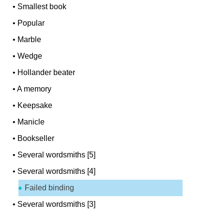
•
Smallest book
•
Popular
•
Marble
•
Wedge
•
Hollander beater
•
A memory
•
Keepsake
•
Manicle
•
Bookseller
•
Several wordsmiths [5]
•
Several wordsmiths [4]
Failed binding
•
Several wordsmiths [3]