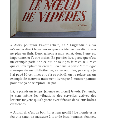
« Alors, pourquoi l’avoir acheté, eh ! Duglandu ? » va
m’asséner direct le lecteur moyen excédé par mes diatribes à
ne plus en finir. Deux raisons à mon achat, dont l’une est
importante, et l’autre moins. En premier lieu, parce que c’est
un exemple parfait de ce qui ne faut pas faire en reliure et
que cet exemplaire va entrer illico dans la partie
tératologie
livresque
de ma bibliothèque, en second lieu, parce que je
l’ai payé 10 centimes et qu’à ce prix-là, on ne refuse pas un
exemple de mauvais traitement livresque à montrer partout
pour que ça ne se reproduise pas.
Là, je prends un temps. [silence sépulcral] Je vois, j’entends,
je sens même les vibrations des cervelles actives des
lecteurs moyens qui s’agitent avec frénésie dans leurs boîtes
crâniennes...
« Alors, lui, c’est un bon ! Il est pas gonflé ! Le monde est à
feu et à sang, on massacre à tour de bras, hommes, femmes,