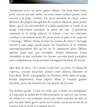
Terminons avec un autre grave défaut. Un livre bien relié,
posé ouvert sur une table, ou toute autre surface plane, reste
ouvert à la page voulue. Là, pour montrer le choix assez
fâcheux du papier des gardes de couleur (disons, pour parler
franc, qu’il est très moche), il a fallu maintenir à l’aide d’un
doigt l’ouverture pendant la prise de vue. L’opération
terminée et le doigt enlevé, la reliure s’est vite refermée
comme si un ressort avait été posé entre le plat et le corps de
l’ouvrage. Même chose lorsqu’on essaie de tenir l’ouvrage
ouvert à une page quelconque de l’intérieur. Il se referme
automatiquement dès qu’on ne le maintient plus. Défaut
majeur pour qui, par exemple, étudie plusieurs livres
ensemble et qui souhaite les laisser ouverts pour pratiquer
une comparaison, ou pour faire un rapprochement de textes.
Que dire de plus ? Si j’avais voulu lire ou relire
le Nœud de
vipères,
j’aurais peut-être acheté cette édition illustrée et
bien faite. Belle typographie en Bodoni, belle mise en page,
bonne impression, beau papier. Mais je l’aurais gardée
brochée, pour me donner un vrai plaisir de lecture.
Un dernier point. Celui ou celle qui a relié cet exemplaire
n’a pas pris la peine de le découronner, ce qui est une erreur
en reliure si l’on souhaite avoir une belle tranche de tête, et
qui est une faute grave pour un lecteur, car nous avons là la
preuve que le livre n’a jamais été lu.