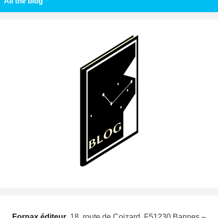
All the blog
Fornax éditeur
 18, route de Coizard, F51230 Bannes –