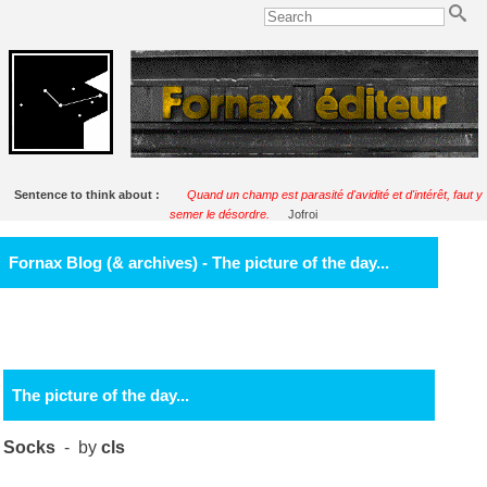
Sentence to think about :
Quand un champ est parasité d'avidité et d'intérêt, faut y
semer le désordre.
Jofroi
Fornax Blog (& archives) - The picture of the day...
The picture of the day...
Socks
- by
cls