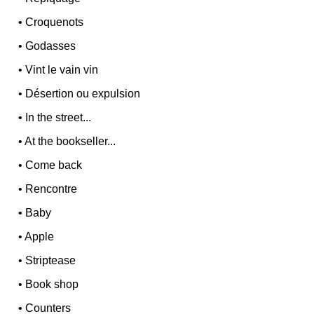
•
Croquenots
•
Godasses
•
Vint le vain vin
•
Désertion ou expulsion
•
In the street...
•
At the bookseller...
•
Come back
•
Rencontre
•
Baby
•
Apple
•
Striptease
•
Book shop
•
Counters