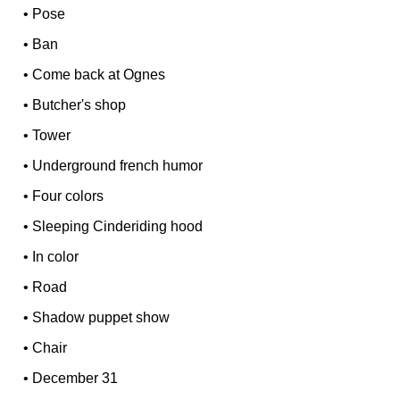
•
Pose
•
Ban
•
Come back at Ognes
•
Butcher's shop
•
Tower
•
Underground french humor
•
Four colors
•
Sleeping Cinderiding hood
•
In color
•
Road
•
Shadow puppet show
•
Chair
•
December 31