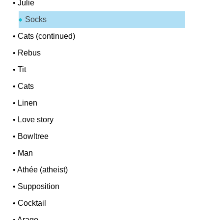
•
Julie
Socks
•
Cats (continued)
•
Rebus
•
Tit
•
Cats
•
Linen
•
Love story
•
Bowltree
•
Man
•
Athée (atheist)
•
Supposition
•
Cocktail
•
Arago