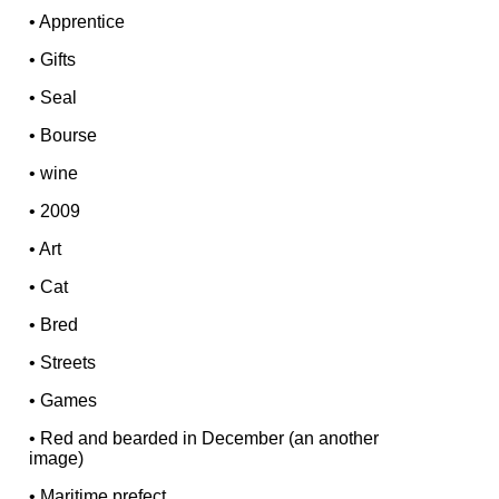
•
Apprentice
•
Gifts
•
Seal
•
Bourse
•
wine
•
2009
•
Art
•
Cat
•
Bred
•
Streets
•
Games
•
Red and bearded in December (an another
image)
•
Maritime prefect