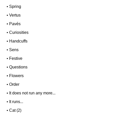
•
Spring
•
Vertus
•
Pavés
•
Curiosities
•
Handcuffs
•
Sens
•
Festive
•
Questions
•
Flowers
•
Order
•
It does not run any more...
•
It runs...
•
Cat (2)