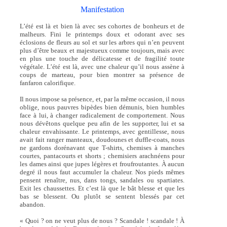
Manifestation
L’été est là et bien là avec ses cohortes de bonheurs et de
malheurs. Fini le printemps doux et odorant avec ses
éclosions de fleurs au sol et sur les arbres qui n’en peuvent
plus d’être beaux et majestueux comme toujours, mais avec
en plus une touche de délicatesse et de fragilité toute
végétale. L’été est là, avec une chaleur qu’il nous assène à
coups de marteau, pour bien montrer sa présence de
fanfaron calorifique.
Il nous impose sa présence, et, par la même occasion, il nous
oblige, nous pauvres bipèdes bien démunis, bien humbles
face à lui, à changer radicalement de comportement. Nous
nous dévêtons quelque peu afin de les supporter, lui et sa
chaleur envahissante. Le printemps, avec gentillesse, nous
avait fait ranger manteaux, doudounes et duffle-coats, nous
ne gardons dorénavant que T-shirts, chemises à manches
courtes, pantacourts et shorts ; chemisiers arachnéens pour
les dames ainsi que jupes légères et froufroutantes. À aucun
degré il nous faut accumuler la chaleur. Nos pieds mêmes
pensent renaître, nus, dans tongs, sandales ou spartiates.
Exit les chaussettes. Et c’est là que le bât blesse et que les
bas se blessent. Ou plutôt se sentent blessés par cet
abandon.
« Quoi ? on ne veut plus de nous ? Scandale ! scandale ! À