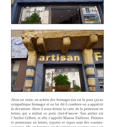
Alors on entre, on achète des fromages (on est là pour ça) au
sympathique fromager et on lui dit ô combien on a apprécié
la devanture. Alors il nous donne la carte de la peinteuse en
lettres qui a réalisé ce petit chef-d’œuvre. Son atelier est
l’Atelier Gilbert, et elle s’appelle Manon Faillenet. Peintres
et peinteuses en lettres, typotes et typos sont des cousins-
cousines. On est heureux ici de saluer une cousine qui a un