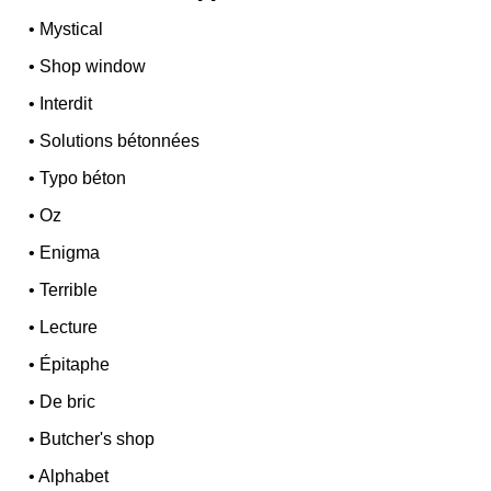
•
Mystical
•
Shop window
•
Interdit
•
Solutions bétonnées
•
Typo béton
•
Oz
•
Enigma
•
Terrible
•
Lecture
•
Épitaphe
•
De bric
•
Butcher's shop
•
Alphabet