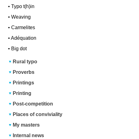
•
Typo t(h)in
•
Weaving
•
Carmelites
•
Adéquation
•
Big dot
Rural typo
Proverbs
Printings
Printing
Post-competition
Places of conviviality
My masters
Internal news