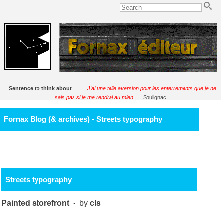
Sentence to think about :
J'ai une telle aversion pour les enterrements que je ne
sais pas si je me rendrai au mien.
Soulignac
Fornax Blog (& archives) - Streets typography
Streets typography
Painted storefront
- by
cls