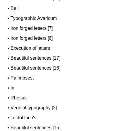
•
Bell
•
Typographic Avaricum
•
Iron forged letters [7]
•
Iron forged letters [6]
•
Execution of letters
•
Beautiful sentences [17]
•
Beautiful sentences [16]
•
Palimpsest
•
In
•
Rhesus
•
Vegetal typography [2]
•
To dot the i's
•
Beautiful sentences [15]