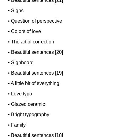
•
Beautiful sentences [21]
•
Signs
•
Question of perspective
•
Colors of love
•
The art of correction
•
Beautiful sentences [20]
•
Signboard
•
Beautiful sentences [19]
•
A little bit of everything
•
Love typo
•
Glazed ceramic
•
Bright typography
•
Family
•
Beautiful sentences [18]