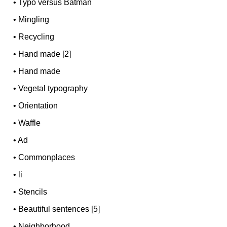
•
Typo versus Batman
•
Mingling
•
Recycling
•
Hand made [2]
•
Hand made
•
Vegetal typography
•
Orientation
•
Waffle
•
Ad
•
Commonplaces
•
li
•
Stencils
•
Beautiful sentences [5]
•
Neighborhood