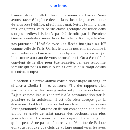
Cochons
Comme dans le billet d’hier, nous sommes à Troyes. Nous
avons traversé la place devant la cathédrale pour examiner
de plus près l’édifice, plutôt imposant. Nettoyée il n’y a pas
très longtemps, cette petite chose gothique est restée dans
son jus médiéval. Elle n’a pas été détruite par la Première
Guerre mondiale comme la cathédrale de Reims, elle n’est
e
e
pas purement 21
siècle avec une flèche imaginée au 19
comme celle de Paris. On fait le tour, le nez en l’air comme à
notre habitude, et on remarque quelques détails curieux que
l’on trouve amusant de vous rétrocéder ici. On a été aidé, il
convient de le dire pour être honnête, par une rencontre
fortuite qui nous a mis la puce à l’oreille et le doigt dessus
(en même temps).
Le cochon. Ce brave animal cousin domestiqué du sanglier
si cher à Obélix [†] et consorts [*] a des rapports bien
particuliers avec les trois grandes religions monothéistes.
Rejeté comme impur, et interdit à la consommation par la
première et la troisième, il est très bien accepté par la
deuxième dont les fidèles ont fait un élément de choix dans
leur gastronomie. Antoine en fit son compagnon et ainsi fut
promu au grade de saint patron des cochons, puis plus
généralement des animaux domestiques. On a la gloire
qu’on peut. À ne pas confondre avec l’Antoine de Padoue
qui vous retrouve vos clefs de voiture quand vous les avez