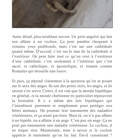
Autre détail, plus troublant encore. Un petit angelot qui fait
son affaire à un cochon. Ça peut paraître choquant à
certains yeux pudibonds, mais c’est sur une cathédrale
quand même. D’accord, c’est sur le mur de la cathédrale
à
l’extérieur
. On peut faire tout ce qu’on veut à l’extérieur
d’une cathédrale, c’est seulement à l’intérieur que c’est
sacré, et catholique, et apostolique, et romain comme
Romulus qui tétouille une louve.
Et puis, ça répond clairement à la question qu’on se posait
sur le sexe des anges. Ils ont des petits zizis, les anges, et ils
savent s’en servir. Certes, il est vrai que la morale bipédique
en général, et la morale chrétienne en particulier réprouvent
la bestialité. Il y a même des lois bipédiques qui
l’interdisent purement et simplement pour protéger nos
frères animaux. On pourrait leur transmettre des maladies
vénériennes, et ça serait pas bien. Mais là, on n’a pas affaire
à un bipède, on a affaire à un ange. C’est pur, un ange. Ça ne
peut pas transmettre une maladie vénérienne. Le cochon, il
ne risque rien. Maintenant, reste à savoir si le cochon
apprécie le traitement qu’on lui fait. Est-il consentant ?