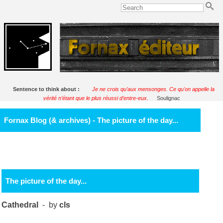
Sentence to think about :
Je ne crois qu’aux mensonges. Ce qu'on appelle la
vérité n’étant que le plus réussi d’entre-eux.
Soulignac
Fornax Blog (& archives) - The picture of the day...
The picture of the day...
Cathedral
- by
cls