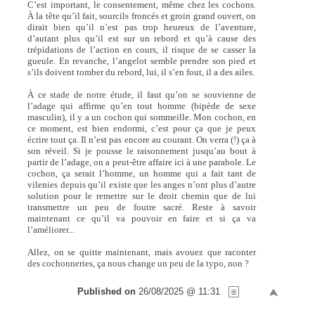
C’est important, le consentement, même chez les cochons.
À la tête qu’il fait, sourcils froncés et groin grand ouvert, on
dirait bien qu’il n’est pas trop heureux de l’aventure,
d’autant plus qu’il est sur un rebord et qu’à cause des
trépidations de l’action en cours, il risque de se casser la
gueule. En revanche, l’angelot semble prendre son pied et
s’ils doivent tomber du rebord, lui, il s’en fout, il a des ailes.
À ce stade de notre étude, il faut qu’on se souvienne de
l’adage qui affirme qu’en tout homme (bipède de sexe
masculin), il y a un cochon qui sommeille. Mon cochon, en
ce moment, est bien endormi, c’est pour ça que je peux
écrire tout ça. Il n’est pas encore au courant. On verra (!) ça à
son réveil. Si je pousse le raisonnement jusqu’au bout à
partir de l’adage, on a peut-être affaire ici à une parabole. Le
cochon, ça serait l’homme, un homme qui a fait tant de
vilenies depuis qu’il existe que les anges n’ont plus d’autre
solution pour le remettre sur le droit chemin que de lui
transmettre un peu de foutre sacré. Reste à savoir
maintenant ce qu’il va pouvoir en faire et si ça va
l’améliorer...
Allez, on se quitte maintenant, mais avouez que raconter
des cochonneries, ça nous change un peu de la typo, non ?
Published on
26/08/2025 @ 11:31