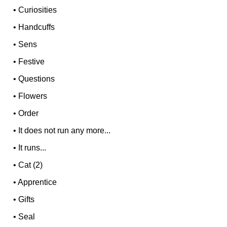
•
Curiosities
•
Handcuffs
•
Sens
•
Festive
•
Questions
•
Flowers
•
Order
•
It does not run any more...
•
It runs...
•
Cat (2)
•
Apprentice
•
Gifts
•
Seal