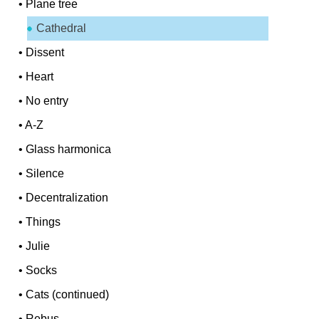
•
Plane tree
Cathedral
•
Dissent
•
Heart
•
No entry
•
A-Z
•
Glass harmonica
•
Silence
•
Decentralization
•
Things
•
Julie
•
Socks
•
Cats (continued)
•
Rebus