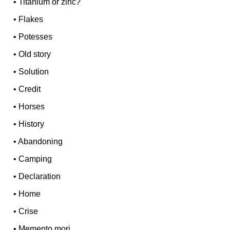
•
Titanium or zinc?
•
Flakes
•
Potesses
•
Old story
•
Solution
•
Credit
•
Horses
•
History
•
Abandoning
•
Camping
•
Declaration
•
Home
•
Crise
•
Memento mori