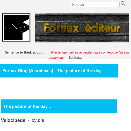
Sentence to think about :
Il teste une maîtresse pendant que son épouse fait son
testament.
Soulignac
Fornax Blog (& archives) - The picture of the day...
The picture of the day...
Velocipede
- by
cls