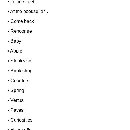
•
In the street...
•
At the bookseller...
•
Come back
•
Rencontre
•
Baby
•
Apple
•
Striptease
•
Book shop
•
Counters
•
Spring
•
Vertus
•
Pavés
•
Curiosities
•
Handcuffs