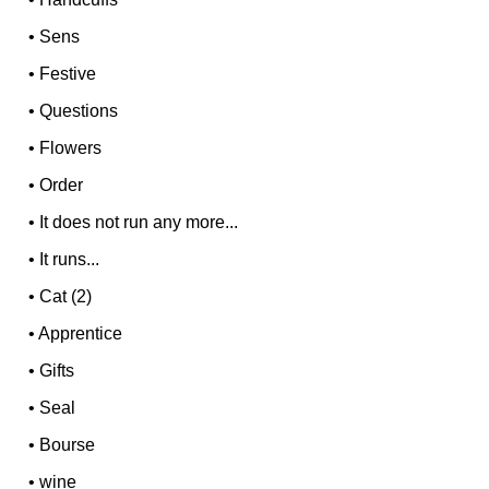
•
Sens
•
Festive
•
Questions
•
Flowers
•
Order
•
It does not run any more...
•
It runs...
•
Cat (2)
•
Apprentice
•
Gifts
•
Seal
•
Bourse
•
wine