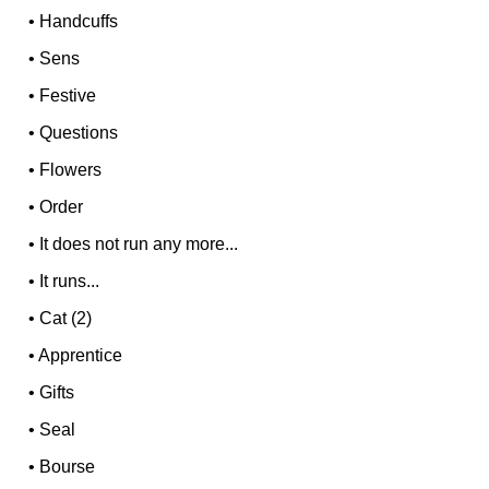
•
Handcuffs
•
Sens
•
Festive
•
Questions
•
Flowers
•
Order
•
It does not run any more...
•
It runs...
•
Cat (2)
•
Apprentice
•
Gifts
•
Seal
•
Bourse