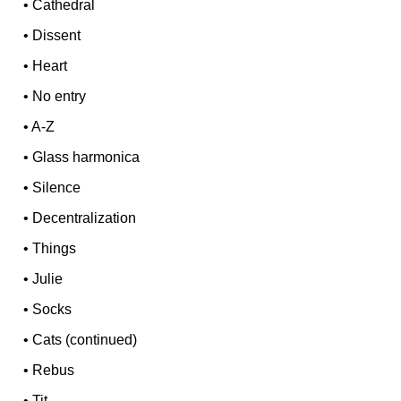
•
Cathedral
•
Dissent
•
Heart
•
No entry
•
A-Z
•
Glass harmonica
•
Silence
•
Decentralization
•
Things
•
Julie
•
Socks
•
Cats (continued)
•
Rebus
•
Tit