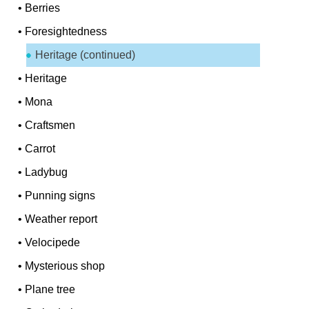
•
Berries
•
Foresightedness
Heritage (continued)
•
Heritage
•
Mona
•
Craftsmen
•
Carrot
•
Ladybug
•
Punning signs
•
Weather report
•
Velocipede
•
Mysterious shop
•
Plane tree