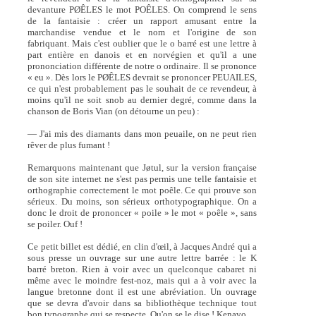
devanture PØÊLES le mot POÊLES. On comprend le sens
de la fantaisie : créer un rapport amusant entre la
marchandise vendue et le nom et l'origine de son
fabriquant. Mais c'est oublier que le o barré est une lettre à
part entière en danois et en norvégien et qu'il a une
prononciation différente de notre o ordinaire. Il se prononce
« eu ». Dès lors le PØÊLES devrait se prononcer PEUAILES,
ce qui n'est probablement pas le souhait de ce revendeur, à
moins qu'il ne soit snob au dernier degré, comme dans la
chanson de Boris Vian (on détourne un peu) :
— J'ai mis des diamants dans mon peuaile, on ne peut rien
rêver de plus fumant !
Remarquons maintenant que Jøtul, sur la version française
de son site internet ne s'est pas permis une telle fantaisie et
orthographie correctement le mot poêle. Ce qui prouve son
sérieux. Du moins, son sérieux orthotypographique. On a
donc le droit de prononcer « poile » le mot « poêle », sans
se poiler. Ouf !
Ce petit billet est dédié, en clin d'œil, à Jacques André qui a
sous presse un ouvrage sur une autre lettre barrée : le K
barré breton. Rien à voir avec un quelconque cabaret ni
même avec le moindre fest-noz, mais qui a à voir avec la
langue bretonne dont il est une abréviation. Un ouvrage
que se devra d'avoir dans sa bibliothèque technique tout
bon typographe qui se respecte. Qu'on se le dise ! Kenavo...