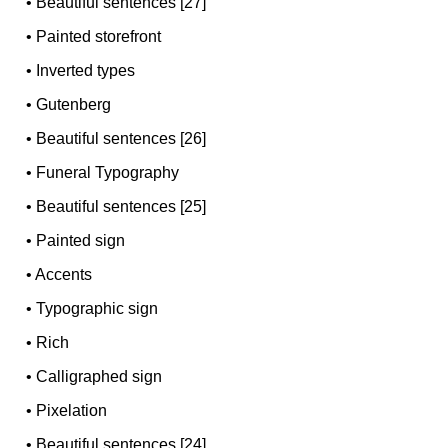
•
Beautiful sentences [27]
•
Painted storefront
•
Inverted types
•
Gutenberg
•
Beautiful sentences [26]
•
Funeral Typography
•
Beautiful sentences [25]
•
Painted sign
•
Accents
•
Typographic sign
•
Rich
•
Calligraphed sign
•
Pixelation
•
Beautiful sentences [24]