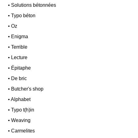
•
Solutions bétonnées
•
Typo béton
•
Oz
•
Enigma
•
Terrible
•
Lecture
•
Épitaphe
•
De bric
•
Butcher's shop
•
Alphabet
•
Typo t(h)in
•
Weaving
•
Carmelites