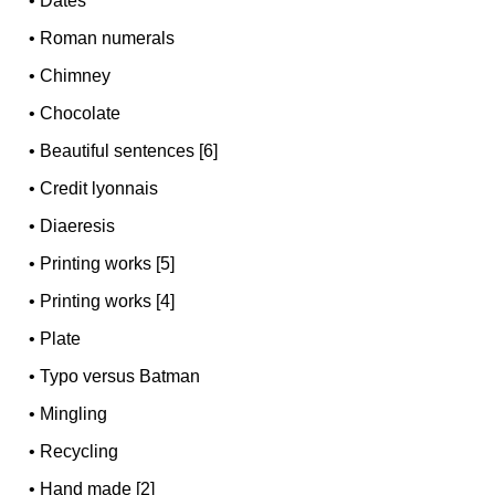
•
Dates
•
Roman numerals
•
Chimney
•
Chocolate
•
Beautiful sentences [6]
•
Credit lyonnais
•
Diaeresis
•
Printing works [5]
•
Printing works [4]
•
Plate
•
Typo versus Batman
•
Mingling
•
Recycling
•
Hand made [2]