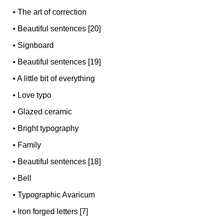
•
The art of correction
•
Beautiful sentences [20]
•
Signboard
•
Beautiful sentences [19]
•
A little bit of everything
•
Love typo
•
Glazed ceramic
•
Bright typography
•
Family
•
Beautiful sentences [18]
•
Bell
•
Typographic Avaricum
•
Iron forged letters [7]