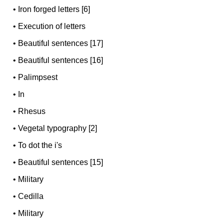
•
Iron forged letters [6]
•
Execution of letters
•
Beautiful sentences [17]
•
Beautiful sentences [16]
•
Palimpsest
•
In
•
Rhesus
•
Vegetal typography [2]
•
To dot the i's
•
Beautiful sentences [15]
•
Military
•
Cedilla
•
Military