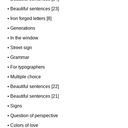
•
Beautiful sentences [23]
•
Iron forged letters [8]
•
Generations
•
In the window
•
Street sign
•
Grammar
•
For typographers
•
Multiple choice
•
Beautiful sentences [22]
•
Beautiful sentences [21]
•
Signs
•
Question of perspective
•
Colors of love